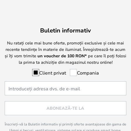
Buletin informativ
Nu ratați cele mai bune oferte, promoții exclusive și cele mai
recente tendințe în materie de iluminat. Înregistrează-te acum
și îți vom trimite
un voucher de
100
RON*
pe care îl poți folosi
la prima ta achiziție din magazinul nostru online!
Client privat
Compania
ABONEAZĂ-TE LA
Înscrieți-vă la Buletin informativ și primiți oferte avantajoase din gama de
lămpi și becuri, ventilatoare, sisteme solare și produse smart home,