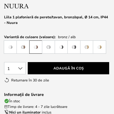
the
images
Liila 1 plafonieră de perete/tavan, bronz/opal, Ø 14 cm, IP44
gallery
- Nuura
Variantă de culoare (valoare):
bronz / alb
1
ADAUGĂ ÎN COȘ
Returnare în 30 de zile
Informații de livrare
În stoc
Timp de livrare: 4 - 7 zile lucrătoare
Nici un iluminator
inclus