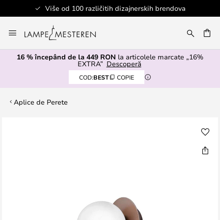
Više od 100 različitih dizajnerskih brendova
Mergeti
la
ARE
Continut
16 % începând de la 449 RON
la articolele marcate „16%
EXTRA”
Descoperă
COD:
BEST
COPIE
Aplice de Perete
Skip
to
the
end
of
the
images
gallery