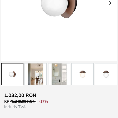
Skip
1.032,00 RON
to
-17%
RRP
1.249,00 RON
the
inclusiv TVA
beginning
of