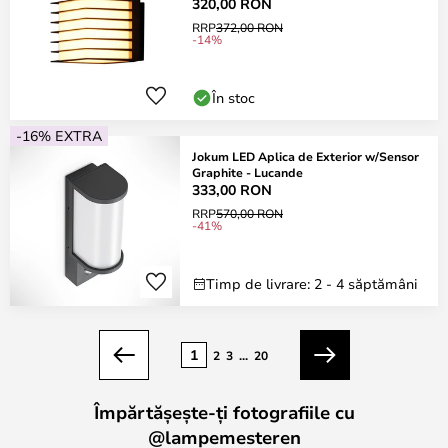
320,00 RON
RRP
372,00 RON
-14%
În stoc
-16% EXTRA
Jokum LED Aplica de Exterior w/Sensor
Graphite - Lucande
333,00 RON
RRP
570,00 RON
-41%
Timp de livrare: 2 - 4 săptămâni
Pagina
1
2
3
...
20
Anterior
Următorul
Împărtășește-ți fotografiile cu
@lampemesteren