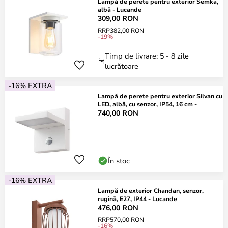
Lampă de perete pentru exterior Semka,
albă - Lucande
309,00 RON
RRP
382,00 RON
-19%
Timp de livrare: 5 - 8 zile
lucrătoare
-16% EXTRA
Lampă de perete pentru exterior Silvan cu
LED, albă, cu senzor, IP54, 16 cm -
740,00 RON
În stoc
-16% EXTRA
Lampă de exterior Chandan, senzor,
rugină, E27, IP44 - Lucande
476,00 RON
RRP
570,00 RON
-16%