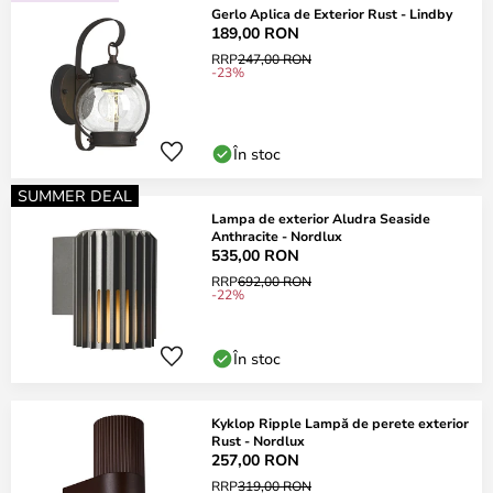
Gerlo Aplica de Exterior Rust - Lindby
189,00 RON
RRP
247,00 RON
-23%
În stoc
SUMMER DEAL
Lampa de exterior Aludra Seaside
Anthracite - Nordlux
535,00 RON
RRP
692,00 RON
-22%
În stoc
Kyklop Ripple Lampă de perete exterior
Rust - Nordlux
257,00 RON
RRP
319,00 RON