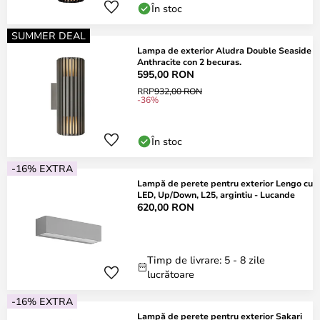
În stoc
SUMMER DEAL
Lampa de exterior Aludra Double Seaside
Anthracite con 2 becuras.
595,00 RON
RRP
932,00 RON
-36%
În stoc
-16% EXTRA
Lampă de perete pentru exterior Lengo cu
LED, Up/Down, L25, argintiu - Lucande
620,00 RON
Timp de livrare: 5 - 8 zile
lucrătoare
-16% EXTRA
Lampă de perete pentru exterior Sakari