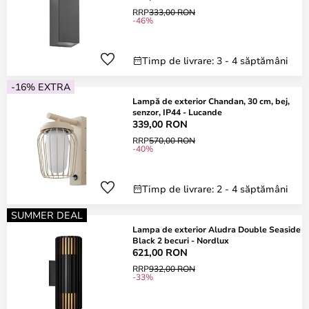
RRP
333,00 RON
-46%
Timp de livrare: 3 - 4 săptămâni
-16% EXTRA
Lampă de exterior Chandan, 30 cm, bej,
senzor, IP44 - Lucande
339,00 RON
RRP
570,00 RON
-40%
Timp de livrare: 2 - 4 săptămâni
SUMMER DEAL
Lampa de exterior Aludra Double Seaside
Black 2 becuri - Nordlux
621,00 RON
RRP
932,00 RON
-33%