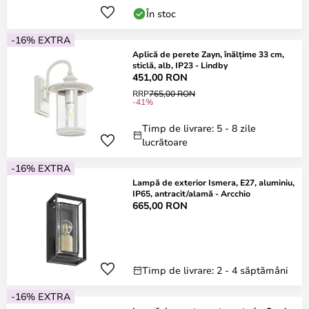
În stoc
-16% EXTRA
Aplică de perete Zayn, înălțime 33 cm,
sticlă, alb, IP23 - Lindby
451,00 RON
RRP
765,00 RON
-41%
Timp de livrare: 5 - 8 zile
lucrătoare
-16% EXTRA
Lampă de exterior Ismera, E27, aluminiu,
IP65, antracit/alamă - Arcchio
665,00 RON
Timp de livrare: 2 - 4 săptămâni
-16% EXTRA