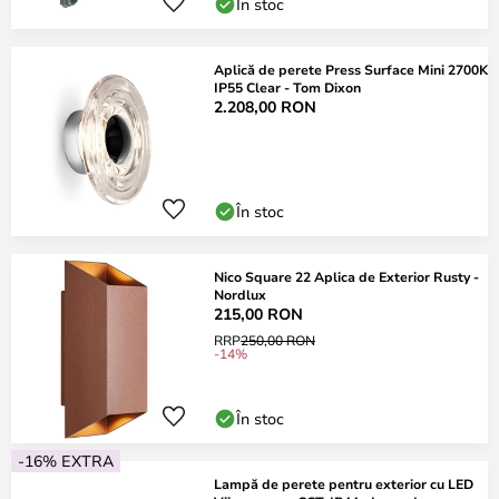
În stoc
Aplică de perete Press Surface Mini 2700K
IP55 Clear - Tom Dixon
2.208,00 RON
În stoc
Nico Square 22 Aplica de Exterior Rusty -
Nordlux
215,00 RON
RRP
250,00 RON
-14%
În stoc
-16% EXTRA
Lampă de perete pentru exterior cu LED