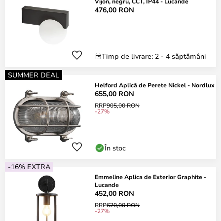
Vijon, negru, CCT, IP44 - Lucande
476,00 RON
Timp de livrare: 2 - 4 săptămâni
SUMMER DEAL
Helford Aplică de Perete Nickel - Nordlux
655,00 RON
RRP
905,00 RON
-27%
În stoc
-16% EXTRA
Emmeline Aplica de Exterior Graphite -
Lucande
452,00 RON
RRP
620,00 RON
-27%