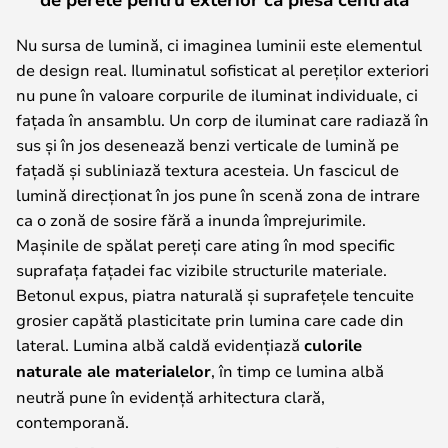
Nu sursa de lumină, ci imaginea luminii este elementul
de design real. Iluminatul sofisticat al pereților exteriori
nu pune în valoare corpurile de iluminat individuale, ci
fațada în ansamblu. Un corp de iluminat care radiază în
sus și în jos desenează benzi verticale de lumină pe
fațadă și subliniază textura acesteia. Un fascicul de
lumină direcționat în jos pune în scenă zona de intrare
ca o zonă de sosire fără a inunda împrejurimile.
Mașinile de spălat pereți care ating în mod specific
suprafața fațadei fac vizibile structurile materiale.
Betonul expus, piatra naturală și suprafețele tencuite
grosier capătă plasticitate prin lumina care cade din
lateral. Lumina albă caldă evidențiază
culorile
naturale ale materialelor
, în timp ce lumina albă
neutră pune în evidență arhitectura clară,
contemporană.