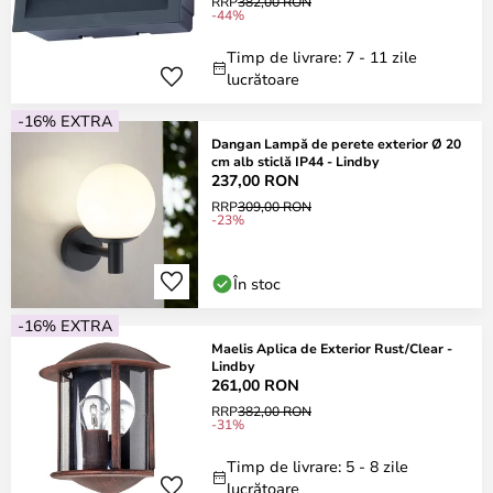
RRP
382,00 RON
-44%
Timp de livrare: 7 - 11 zile
lucrătoare
-16% EXTRA
Dangan Lampă de perete exterior Ø 20
cm alb sticlă IP44 - Lindby
237,00 RON
RRP
309,00 RON
-23%
În stoc
-16% EXTRA
Maelis Aplica de Exterior Rust/Clear -
Lindby
261,00 RON
RRP
382,00 RON
-31%
Timp de livrare: 5 - 8 zile
lucrătoare