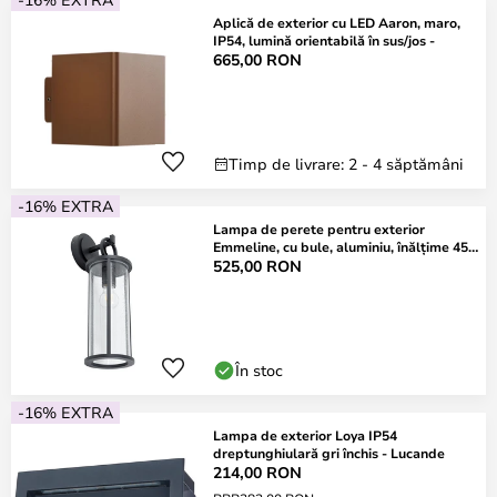
Aplică de exterior cu LED Aaron, maro,
IP54, lumină orientabilă în sus/jos -
665,00 RON
Timp de livrare: 2 - 4 săptămâni
-16% EXTRA
Lampa de perete pentru exterior
Emmeline, cu bule, aluminiu, înălțime 45
cm -
525,00 RON
În stoc
-16% EXTRA
Lampa de exterior Loya IP54
dreptunghiulară gri închis - Lucande
214,00 RON