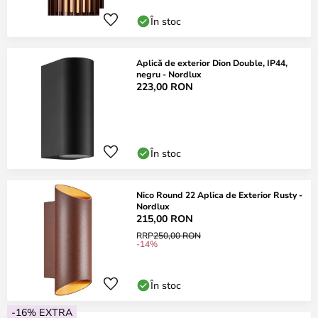
În stoc
Aplică de exterior Dion Double, IP44,
negru - Nordlux
223,00 RON
În stoc
Nico Round 22 Aplica de Exterior Rusty -
Nordlux
215,00 RON
RRP
250,00 RON
-14%
În stoc
-16% EXTRA