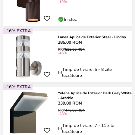
-19%
În stoc
-16% EXTRA
Lanea Aplica de Exterior Steel - Lindby
285,00 RON
RRP
525,00 RON
-45%
Timp de livrare: 5 - 8 zile
lucrătoare
-16% EXTRA
Yolena Aplica de Exterior Dark Grey White
- Arcchio
339,00 RON
RRP
476,00 RON
-28%
Timp de livrare: 7 - 11 zile
lucrătoare