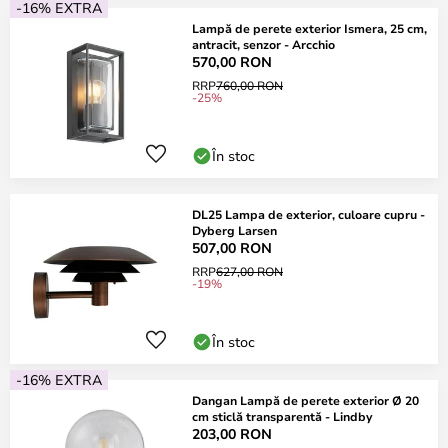
-16% EXTRA
Lampă de perete exterior Ismera, 25 cm,
antracit, senzor - Arcchio
570,00 RON
RRP
760,00 RON
-25%
În stoc
DL25 Lampa de exterior, culoare cupru -
Dyberg Larsen
507,00 RON
RRP
627,00 RON
-19%
În stoc
-16% EXTRA
Dangan Lampă de perete exterior Ø 20
cm sticlă transparentă - Lindby
203,00 RON