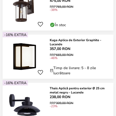
475,00 RON
RRP
765,00 RON
-38%
În stoc
-16% EXTRA
Kuga Aplica de Exterior Graphite -
Lucande
357,00 RON
RRP
665,00 RON
-46%
Timp de livrare: 5 - 8 zile
lucrătoare
-16% EXTRA
Thais Aplică pentru exterior Ø 25 cm
metal negru - Lucande
238,00 RON
RRP
309,00 RON
-23%