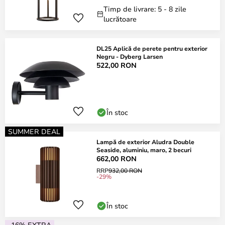
Timp de livrare: 5 - 8 zile
lucrătoare
DL25 Aplică de perete pentru exterior
Negru - Dyberg Larsen
522,00 RON
În stoc
SUMMER DEAL
Lampă de exterior Aludra Double
Seaside, aluminiu, maro, 2 becuri
662,00 RON
RRP
932,00 RON
-29%
În stoc
-16% EXTRA