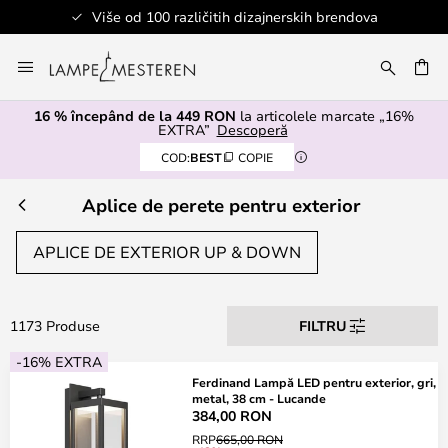
Sigurno plaćanje
Mergeti
la
ARE
Continut
16 % începând de la 449 RON
la articolele marcate „16%
EXTRA”
Descoperă
COD:
BEST
COPIE
Aplice de perete pentru exterior
APLICE DE EXTERIOR UP & DOWN
1173 Produse
FILTRU
-16% EXTRA
Ferdinand Lampă LED pentru exterior, gri,
metal, 38 cm - Lucande
384,00 RON
RRP
665,00 RON