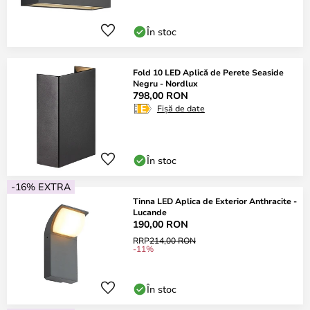
În stoc
Fold 10 LED Aplică de Perete Seaside
Negru - Nordlux
798,00 RON
Fișă de date
În stoc
-16% EXTRA
Tinna LED Aplica de Exterior Anthracite -
Lucande
190,00 RON
RRP
214,00 RON
-11%
În stoc