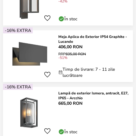
-42%
În stoc
-16% EXTRA
Meja Aplica de Exterior IP54 Graphite -
Lucande
406,00 RON
RRP
835,00 RON
-51%
Timp de livrare: 7 - 11 zile
lucrătoare
-16% EXTRA
Lampă de exterior Ismera, antracit, E27,
IP65 - Arcchio
665,00 RON
În stoc