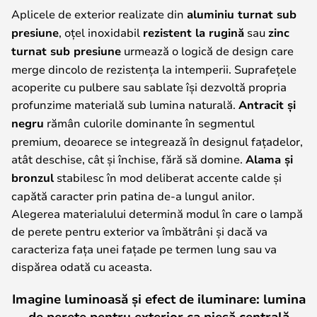
Aplicele de exterior realizate din
aluminiu turnat sub
presiune
, oțel inoxidabil
rezistent la rugină
sau
zinc
turnat sub presiune
urmează o logică de design care
merge dincolo de rezistența la intemperii. Suprafețele
acoperite cu pulbere sau sablate își dezvoltă propria
profunzime materială sub lumina naturală.
Antracit și
negru
rămân culorile dominante în segmentul
premium, deoarece se integrează în designul fațadelor,
atât deschise, cât și închise, fără să domine.
Alama și
bronzul
stabilesc în mod deliberat accente calde și
capătă caracter prin patina de-a lungul anilor.
Alegerea materialului determină modul în care o lampă
de perete pentru exterior va îmbătrâni și dacă va
caracteriza fața unei fațade pe termen lung sau va
dispărea odată cu aceasta.
Imagine luminoasă și efect de iluminare: lumina
de perete pentru exterior ca piesă centrală