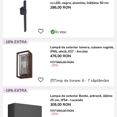
cu LED, negru, aluminiu, înălțime 50 cm
286,00 RON
În stoc
-16% EXTRA
Lampă de exterior Ismera, culoare ruginie,
IP65, sticlă, E27 - Arcchio
476,00 RON
RRP
665,00 RON
-28%
Timp de livrare: 6 - 7 săptămâni
-16% EXTRA
Lampa de exterior Bente, antracit, lățime
25 cm, IP54 - Lucande
309,00 RON
RRP
390,00 RON
-20%