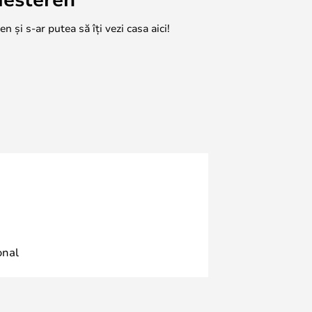
n și s-ar putea să îți vezi casa aici!
onal