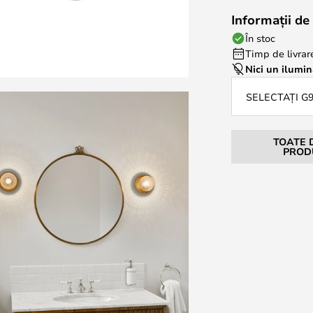
Informații de 
În stoc
Timp de livrare
Nici un ilumin
SELECTAȚI G
TOATE 
PROD