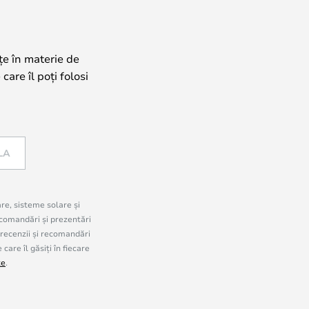
țe în materie de
care îl poți folosi
LA
are, sisteme solare și
comandări și prezentări
 recenzii și recomandări
are îl găsiți în fiecare
te
.