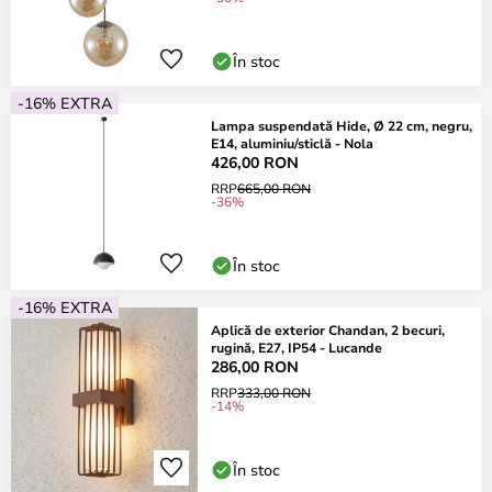
În stoc
-16% EXTRA
Lampa suspendată Hide, Ø 22 cm, negru,
E14, aluminiu/sticlă - Nola
426,00 RON
RRP
665,00 RON
-36%
În stoc
-16% EXTRA
Aplică de exterior Chandan, 2 becuri,
rugină, E27, IP54 - Lucande
286,00 RON
RRP
333,00 RON
-14%
În stoc