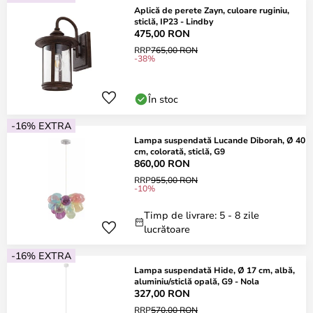
Aplică de perete Zayn, culoare ruginiu,
sticlă, IP23 - Lindby
475,00 RON
RRP
765,00 RON
-38%
În stoc
-16% EXTRA
Lampa suspendată Lucande Diborah, Ø 40
cm, colorată, sticlă, G9
860,00 RON
RRP
955,00 RON
-10%
Timp de livrare: 5 - 8 zile
lucrătoare
-16% EXTRA
Lampa suspendată Hide, Ø 17 cm, albă,
aluminiu/sticlă opală, G9 - Nola
327,00 RON
RRP
570,00 RON