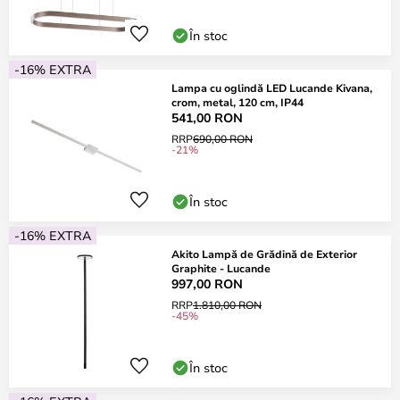
În stoc
-16% EXTRA
Lampa cu oglindă LED Lucande Kivana,
crom, metal, 120 cm, IP44
541,00 RON
RRP
690,00 RON
-21%
În stoc
-16% EXTRA
Akito Lampă de Grădină de Exterior
Graphite - Lucande
997,00 RON
RRP
1.810,00 RON
-45%
În stoc