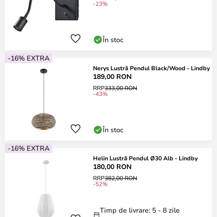
-23%
În stoc
-16% EXTRA
Nerys Lustră Pendul Black/Wood - Lindby
189,00 RON
RRP
333,00 RON
-43%
În stoc
-16% EXTRA
Helin Lustră Pendul Ø30 Alb - Lindby
180,00 RON
RRP
382,00 RON
-52%
Timp de livrare: 5 - 8 zile