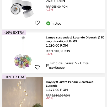
769,00 RON
RRP
955,00 RON
-19%
În stoc
-16% EXTRA
Lampa suspendată Lucande Diborah, Ø 50
cm, colorată, sticlă, G9
1.290,00 RON
RRP
1.910,00 RON
-32%
Timp de livrare: 5 - 8 zile
lucrătoare
-16% EXTRA
Hayley 9 Lustră Pendul Clear/Gold -
Lucande
1.177,00 RON
RRP
2.380,00 RON
-50%