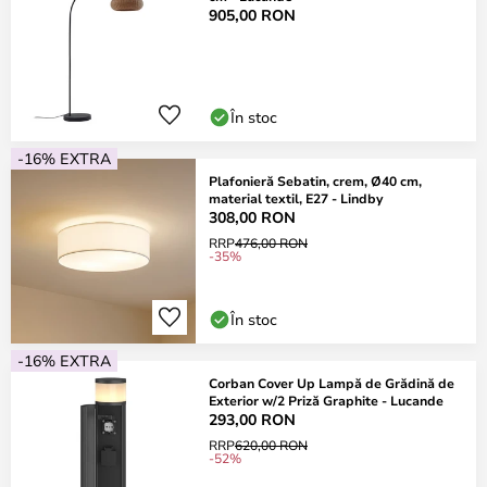
905,00 RON
În stoc
-16% EXTRA
Plafonieră Sebatin, crem, Ø40 cm,
material textil, E27 - Lindby
308,00 RON
RRP
476,00 RON
-35%
În stoc
-16% EXTRA
Corban Cover Up Lampă de Grădină de
Exterior w/2 Priză Graphite - Lucande
293,00 RON
RRP
620,00 RON
-52%