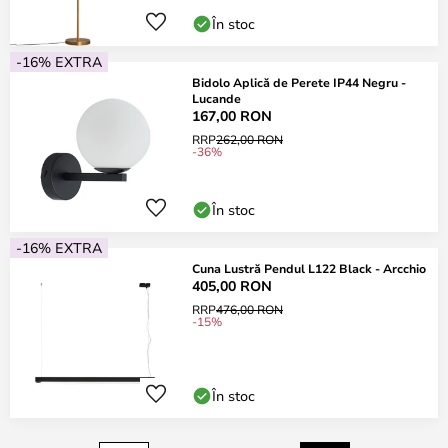
În stoc
-16% EXTRA
Bidolo Aplică de Perete IP44 Negru -
Lucande
167,00 RON
RRP
262,00 RON
-36%
În stoc
-16% EXTRA
Cuna Lustră Pendul L122 Black - Arcchio
405,00 RON
RRP
476,00 RON
-15%
În stoc