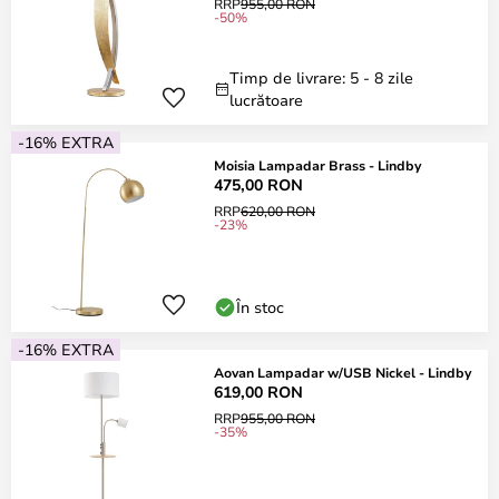
RRP
955,00 RON
-50%
Timp de livrare: 5 - 8 zile
lucrătoare
-16% EXTRA
Moisia Lampadar Brass - Lindby
475,00 RON
RRP
620,00 RON
-23%
În stoc
-16% EXTRA
Aovan Lampadar w/USB Nickel - Lindby
619,00 RON
RRP
955,00 RON
-35%