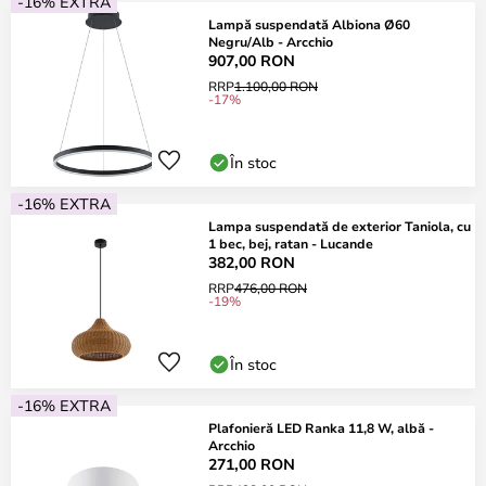
-16% EXTRA
Lampă suspendată Albiona Ø60
Negru/Alb - Arcchio
907,00 RON
RRP
1.100,00 RON
-17%
În stoc
-16% EXTRA
Lampa suspendată de exterior Taniola, cu
1 bec, bej, ratan - Lucande
382,00 RON
RRP
476,00 RON
-19%
În stoc
-16% EXTRA
Plafonieră LED Ranka 11,8 W, albă -
Arcchio
271,00 RON