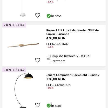
-42%
În stoc
-16% EXTRA
Kivana LED Aplică de Perete L90 IP44
Cupru - Lucande
476,00 RON
RRP
620,00 RON
-23%
Timp de livrare: 5 - 8 zile
lucrătoare
-16% EXTRA
Jonera Lampadar Black/Gold - Lindby
726,00 RON
RRP
1.140,00 RON
-36%
În stoc