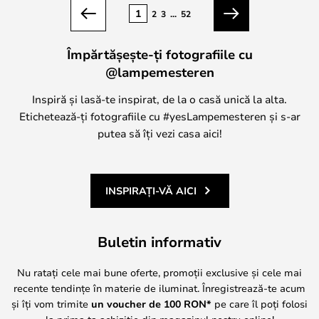
Pagina
1
2
3
...
52
Anterior
Următorul
Împărtășește-ți fotografiile cu
@lampemesteren
Inspiră și lasă-te inspirat, de la o casă unică la alta.
Etichetează-ți fotografiile cu #yesLampemesteren și s-ar
putea să îți vezi casa aici!
INSPIRAȚI-VĂ AICI
Buletin informativ
Nu ratați cele mai bune oferte, promoții exclusive și cele mai
recente tendințe în materie de iluminat. Înregistrează-te acum
și îți vom trimite
un voucher de
100
RON*
pe care îl poți folosi