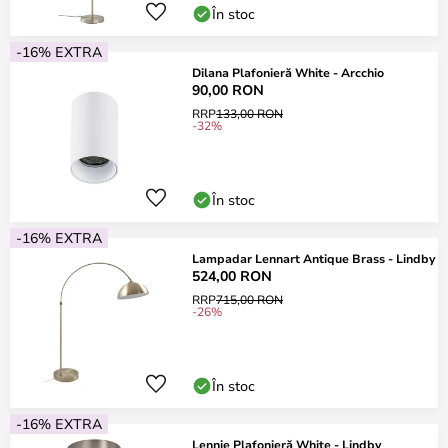
În stoc
-16% EXTRA
Dilana Plafonieră White - Arcchio
90,00 RON
RRP
133,00 RON
-32%
În stoc
-16% EXTRA
Lampadar Lennart Antique Brass - Lindby
524,00 RON
RRP
715,00 RON
-26%
În stoc
-16% EXTRA
Lennie Plafonieră White - Lindby