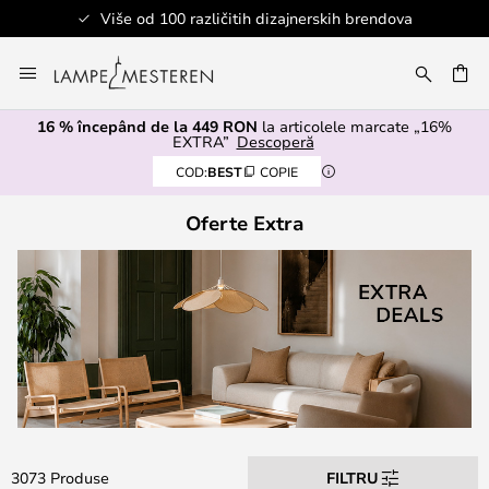
itih dizajnerskih brendova
Sigurno p
Mergeti
la
ARE
Continut
16 % începând de la 449 RON
la articolele marcate „16%
EXTRA”
Descoperă
COD:
BEST
COPIE
Oferte Extra
3073 Produse
FILTRU