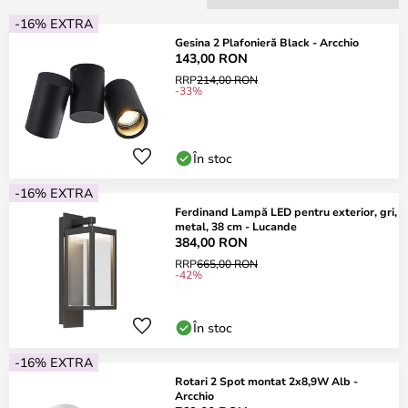
-16% EXTRA
Gesina 2 Plafonieră Black - Arcchio
143,00 RON
RRP
214,00 RON
-33%
În stoc
-16% EXTRA
Ferdinand Lampă LED pentru exterior, gri,
metal, 38 cm - Lucande
384,00 RON
RRP
665,00 RON
-42%
În stoc
-16% EXTRA
Rotari 2 Spot montat 2x8,9W Alb -
Arcchio