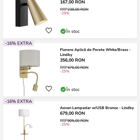
167,00 RON
RRP
238,00 RON
-29%
În stoc
-16% EXTRA
Florens Aplică de Perete White/Brass -
Lindby
356,00 RON
RRP
476,00 RON
-25%
În stoc
-16% EXTRA
Aovan Lampadar w/USB Bronze - Lindby
679,00 RON
RRP
905,00 RON
-25%