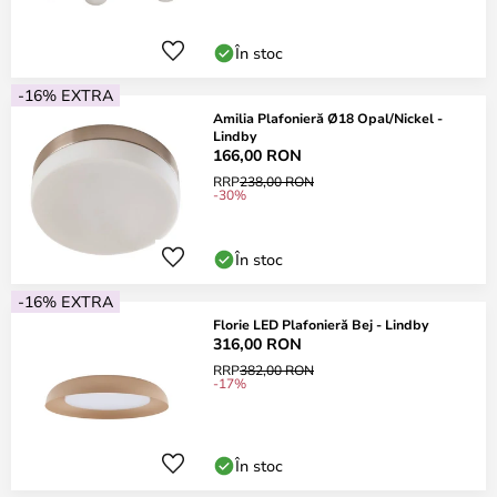
În stoc
-16% EXTRA
Amilia Plafonieră Ø18 Opal/Nickel -
Lindby
166,00 RON
RRP
238,00 RON
-30%
În stoc
-16% EXTRA
Florie LED Plafonieră Bej - Lindby
316,00 RON
RRP
382,00 RON
-17%
În stoc