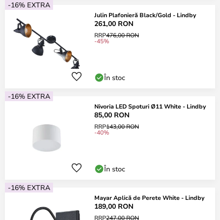
-16% EXTRA
Julin Plafonieră Black/Gold - Lindby
261,00 RON
RRP
476,00 RON
-45%
În stoc
-16% EXTRA
Nivoria LED Spoturi Ø11 White - Lindby
85,00 RON
RRP
143,00 RON
-40%
În stoc
-16% EXTRA
Mayar Aplică de Perete White - Lindby
189,00 RON
RRP
247,00 RON