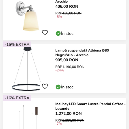
Arcchio
406,00 RON
RRP
428,00 RON
-5%
În stoc
-16% EXTRA
Lampă suspendată Albiona Ø80
Negru/Alb - Arcchio
905,00 RON
RRP
1.190,00 RON
-24%
În stoc
-16% EXTRA
Melinay LED Smart Lustră Pendul Coffee -
Lucande
1.272,00 RON
RRP
1.380,00 RON
-7%