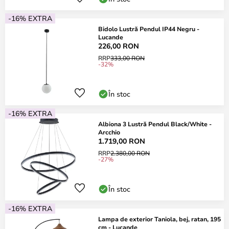
-16% EXTRA
Bidolo Lustră Pendul IP44 Negru -
Lucande
226,00 RON
RRP
333,00 RON
-32%
În stoc
-16% EXTRA
Albiona 3 Lustră Pendul Black/White -
Arcchio
1.719,00 RON
RRP
2.380,00 RON
-27%
În stoc
-16% EXTRA
Lampa de exterior Taniola, bej, ratan, 195
cm - Lucande