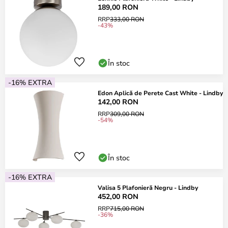
189,00 RON
RRP
333,00 RON
-43%
În stoc
-16% EXTRA
Edon Aplică de Perete Cast White - Lindby
142,00 RON
RRP
309,00 RON
-54%
În stoc
-16% EXTRA
Valisa 5 Plafonieră Negru - Lindby
452,00 RON
RRP
715,00 RON
-36%