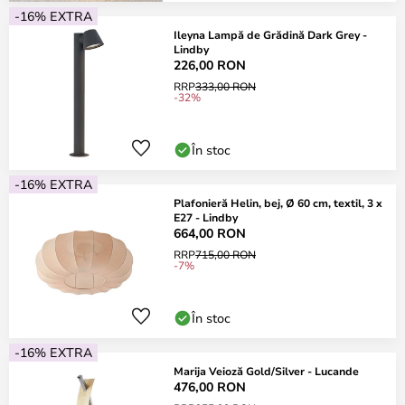
-16% EXTRA
Ileyna Lampă de Grădină Dark Grey -
Lindby
226,00 RON
RRP
333,00 RON
-32%
În stoc
-16% EXTRA
Plafonieră Helin, bej, Ø 60 cm, textil, 3 x
E27 - Lindby
664,00 RON
RRP
715,00 RON
-7%
În stoc
-16% EXTRA
Marija Veioză Gold/Silver - Lucande
476,00 RON