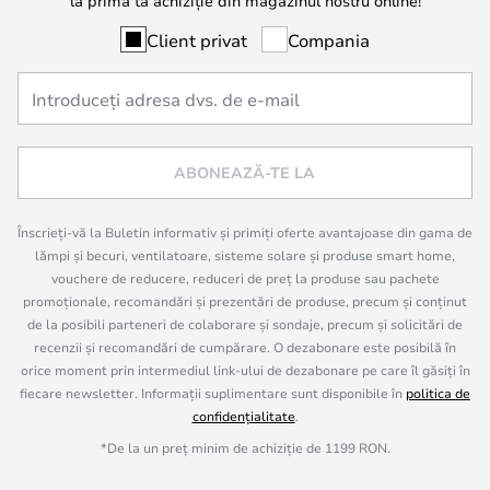
la prima ta achiziție din magazinul nostru online!
Client privat
Compania
ABONEAZĂ-TE LA
Înscrieți-vă la Buletin informativ și primiți oferte avantajoase din gama de
lămpi și becuri, ventilatoare, sisteme solare și produse smart home,
vouchere de reducere, reduceri de preț la produse sau pachete
promoționale, recomandări și prezentări de produse, precum și conținut
de la posibili parteneri de colaborare și sondaje, precum și solicitări de
recenzii și recomandări de cumpărare. O dezabonare este posibilă în
orice moment prin intermediul link-ului de dezabonare pe care îl găsiți în
fiecare newsletter. Informații suplimentare sunt disponibile în
politica de
confidențialitate
.
*De la un preț minim de achiziție de 1199 RON.