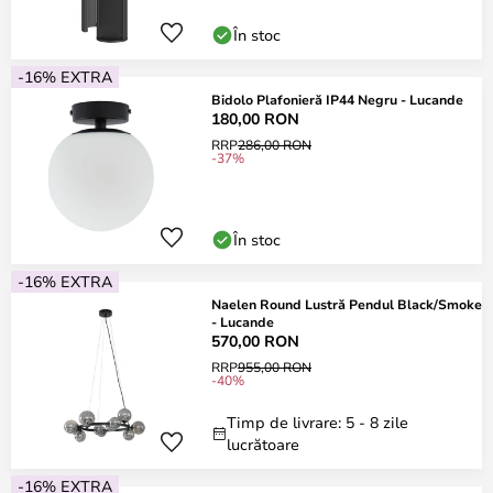
În stoc
-16% EXTRA
Bidolo Plafonieră IP44 Negru - Lucande
180,00 RON
RRP
286,00 RON
-37%
În stoc
-16% EXTRA
Naelen Round Lustră Pendul Black/Smoke
- Lucande
570,00 RON
RRP
955,00 RON
-40%
Timp de livrare: 5 - 8 zile
lucrătoare
-16% EXTRA