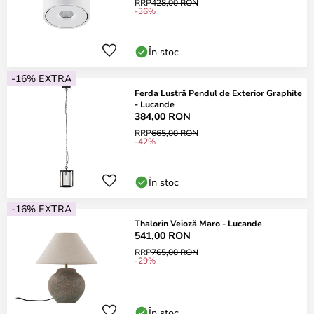
RRP
428,00 RON
-36%
În stoc
-16% EXTRA
Ferda Lustră Pendul de Exterior Graphite
- Lucande
384,00 RON
RRP
665,00 RON
-42%
În stoc
-16% EXTRA
Thalorin Veioză Maro - Lucande
541,00 RON
RRP
765,00 RON
-29%
În stoc