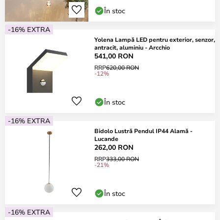
În stoc
-16% EXTRA
Yolena Lampă LED pentru exterior, senzor,
antracit, aluminiu - Arcchio
541,00 RON
RRP
620,00 RON
-12%
În stoc
-16% EXTRA
Bidolo Lustră Pendul IP44 Alamă -
Lucande
262,00 RON
RRP
333,00 RON
-21%
În stoc
-16% EXTRA