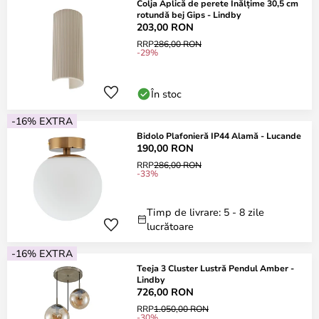
Colja Aplică de perete Înălțime 30,5 cm
rotundă bej Gips - Lindby
203,00 RON
RRP
286,00 RON
-29%
În stoc
-16% EXTRA
Bidolo Plafonieră IP44 Alamă - Lucande
190,00 RON
RRP
286,00 RON
-33%
Timp de livrare: 5 - 8 zile
lucrătoare
-16% EXTRA
Teeja 3 Cluster Lustră Pendul Amber -
Lindby
726,00 RON
RRP
1.050,00 RON
-30%