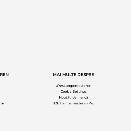
i
EREN
MAI MULTE DESPRE
#YesLampemesteren
Cookie Settings
Noutăți de marcă
ate
B2B Lampemesteren Pro