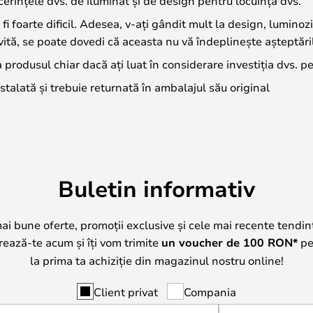
cerințele dvs. de iluminat și de design pentru locuința dvs.
 fi foarte dificil. Adesea, v-ați gândit mult la design, luminozi
ivită, se poate dovedi că aceasta nu vă îndeplinește așteptări
 produsul chiar dacă ați luat în considerare investiția dvs. 
stalată și trebuie returnată în ambalajul său original
Buletin informativ
mai bune oferte, promoții exclusive și cele mai recente tendin
trează-te acum și îți vom trimite
un voucher de
100
RON*
pe 
la prima ta achiziție din magazinul nostru online!
Client privat
Compania