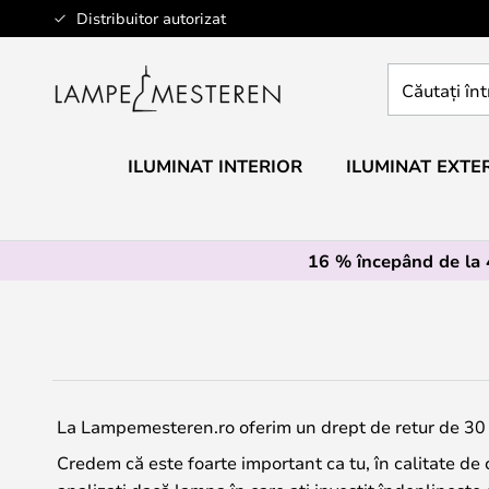
Mergeti
Distribuitor autorizat
la
Continut
Căutați
întregul
magazin
aici...
ILUMINAT INTERIOR
ILUMINAT EXTE
16 % începând de la
La Lampemesteren.ro oferim un drept de retur de 30 
Credem că este foarte important ca tu, în calitate de c