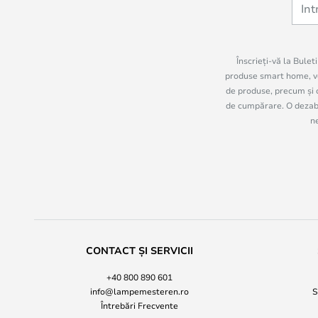
Înscrieți-vă la Bulet
produse smart home, vo
de produse, precum și c
de cumpărare. O dezabon
n
CONTACT ȘI SERVICII
+40 800 890 601
info@lampemesteren.ro
S
Întrebări Frecvente