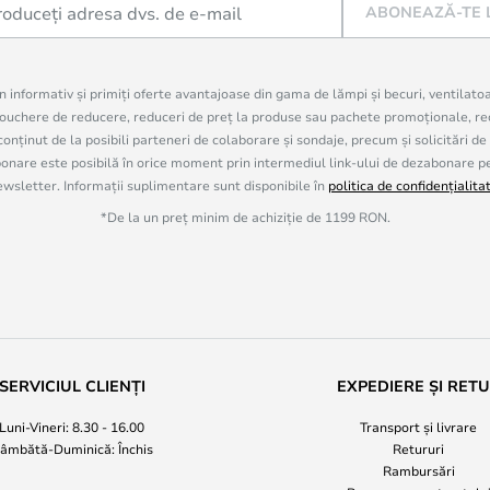
ABONEAZĂ-TE 
in informativ și primiți oferte avantajoase din gama de lămpi și becuri, ventilato
uchere de reducere, reduceri de preț la produse sau pachete promoționale, re
onținut de la posibili parteneri de colaborare și sondaje, precum și solicitări de
are este posibilă în orice moment prin intermediul link-ului de dezabonare pe c
ewsletter. Informații suplimentare sunt disponibile în
politica de confidențialita
*De la un preț minim de achiziție de 1199 RON.
SERVICIUL CLIENȚI
EXPEDIERE ȘI RET
Luni-Vineri: 8.30 - 16.00
Transport și livrare
âmbătă-Duminică: Închis
Retururi
Rambursări