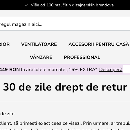
Više od 100 različitih dizajnerskih brendova
RIOR
VENTILATOARE
ACCESORII PENTRU CASĂ
VÂNZARE
PROFESSIONAL
 449 RON
la articolele marcate „16% EXTRA”
Descoperă
30 de zile drept de retur
de zile.
lient, să primești exact ceea ce visezi. Prin urmare, ar trebui