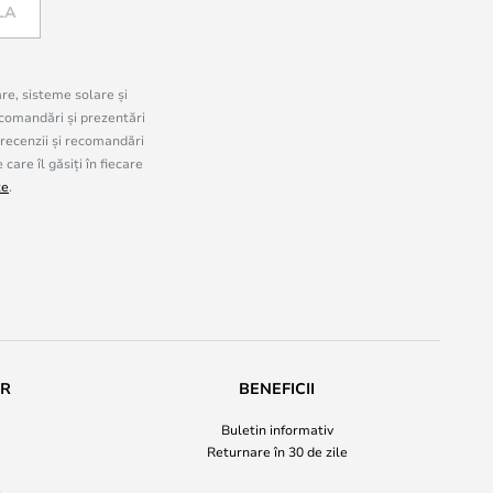
LA
are, sisteme solare și
comandări și prezentări
 recenzii și recomandări
are îl găsiți în fiecare
te
.
UR
BENEFICII
Buletin informativ
Returnare în 30 de zile