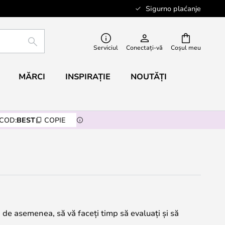
Sigurno plaćanje
CĂUTARE
Serviciul
Conectați-vă
Coșul meu
MĂRCI
INSPIRAȚIE
NOUTĂȚI
COD:
BEST
COPIE
, de asemenea, să vă faceți timp să evaluați și să