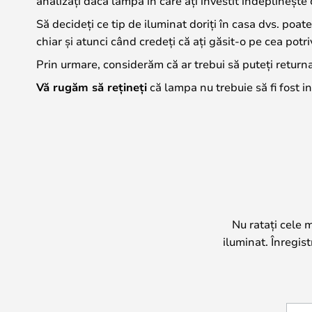
analizați dacă lampa în care ați investit îndeplinește 
Să decideți ce tip de iluminat doriți în casa dvs. poate
chiar și atunci când credeți că ați găsit-o pe cea potr
Prin urmare, considerăm că ar trebui să puteți returna
Vă rugăm să rețineți
că lampa nu trebuie să fi fost in
Nu ratați cele 
iluminat. Înregis