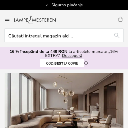
Sigurno plaćanje
Mergeti
la
ARE
Continut
Căutați
CĂUT
întregul
magazin
16 % începând de la 449 RON
la articolele marcate „16%
aici...
EXTRA”
Descoperă
COD:
BEST
COPIE