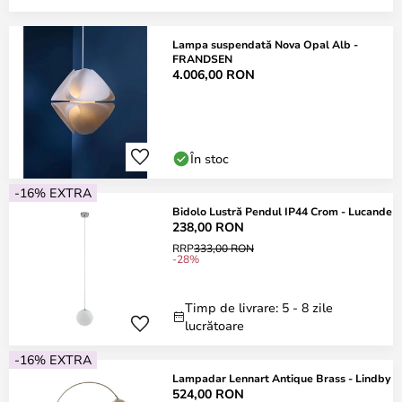
Lampa suspendată Nova Opal Alb -
FRANDSEN
4.006,00 RON
În stoc
-16% EXTRA
Bidolo Lustră Pendul IP44 Crom - Lucande
238,00 RON
RRP
333,00 RON
-28%
Timp de livrare: 5 - 8 zile
lucrătoare
-16% EXTRA
Lampadar Lennart Antique Brass - Lindby
524,00 RON