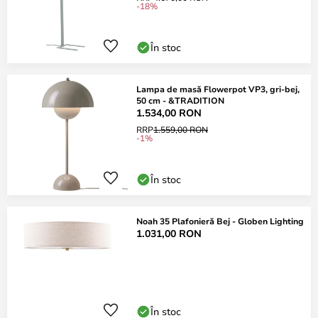
-18%
În stoc
Lampa de masă Flowerpot VP3, gri-bej,
50 cm - &TRADITION
1.534,00 RON
RRP
1.559,00 RON
-1%
În stoc
Noah 35 Plafonieră Bej - Globen Lighting
1.031,00 RON
În stoc