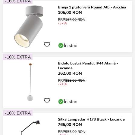
-16% EXTRA
Brinja 1 plafonieră Round Alb - Arcchio
105,00 RON
RRP
167,00 RON
-37%
În stoc
-16% EXTRA
Bidolo Lustră Pendul IP44 Alamă -
Lucande
262,00 RON
RRP
333,00 RON
-21%
În stoc
-16% EXTRA
Silka Lampadar H173 Black - Lucande
765,00 RON
RRP
955,00 RON