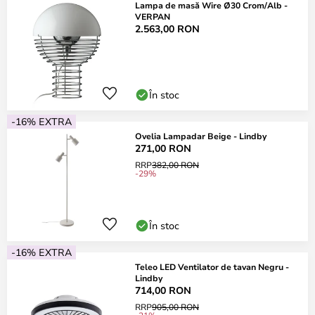
Lampa de masă Wire Ø30 Crom/Alb -
VERPAN
2.563,00 RON
În stoc
-16% EXTRA
Ovelia Lampadar Beige - Lindby
271,00 RON
RRP
382,00 RON
-29%
În stoc
-16% EXTRA
Teleo LED Ventilator de tavan Negru -
Lindby
714,00 RON
RRP
905,00 RON