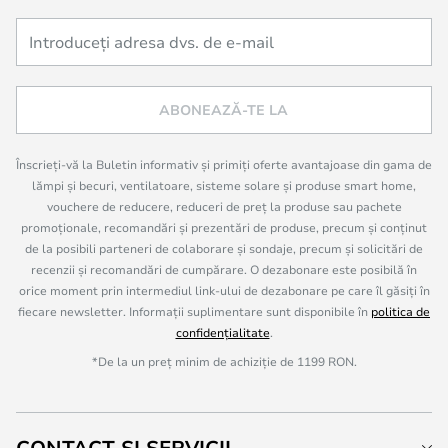
ABONEAZĂ-TE LA
Înscrieți-vă la Buletin informativ și primiți oferte avantajoase din gama de
lămpi și becuri, ventilatoare, sisteme solare și produse smart home,
vouchere de reducere, reduceri de preț la produse sau pachete
promoționale, recomandări și prezentări de produse, precum și conținut
de la posibili parteneri de colaborare și sondaje, precum și solicitări de
recenzii și recomandări de cumpărare. O dezabonare este posibilă în
orice moment prin intermediul link-ului de dezabonare pe care îl găsiți în
fiecare newsletter. Informații suplimentare sunt disponibile în
politica de
confidențialitate
.
*De la un preț minim de achiziție de 1199 RON.
CONTACT ȘI SERVICII