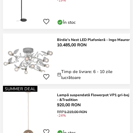
-19%
În stoc
Birdie's Nest LED Plafonieră - Ingo Maurer
10.485,00 RON
Timp de livrare: 6 - 10 zile
lucrătoare
SUMMER DEAL
Lampă suspendată Flowerpot VP1 gri-bej
- &Tradition
920,00 RON
RRP
1.219,00 RON
-24%
În stoc