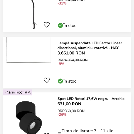
-31%
În stoc
Lampă suspendată LED Factor Linear
directional, aluminiu, rotativă - HAY
3.661,00 RON
RRP
4.054,00 RON
-9%
În stoc
-16% EXTRA
Spot LED Rotari 17,6W negru - Arcchio
631,00 RON
RRP
860,00 RON
-26%
Timp de livrare: 7 - 11 zile