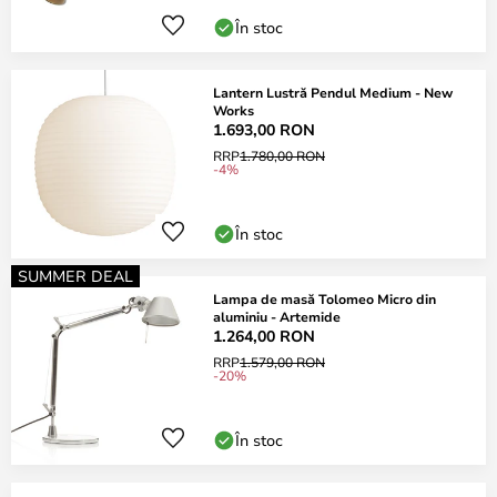
În stoc
Lantern Lustră Pendul Medium - New
Works
1.693,00 RON
RRP
1.780,00 RON
-4%
În stoc
SUMMER DEAL
Lampa de masă Tolomeo Micro din
aluminiu - Artemide
1.264,00 RON
RRP
1.579,00 RON
-20%
În stoc