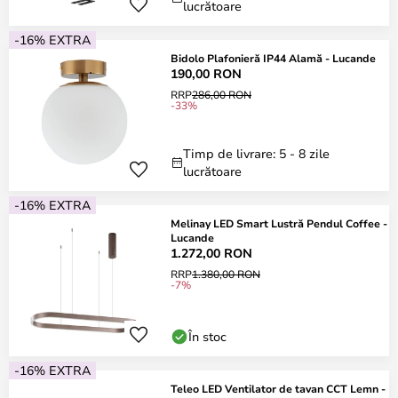
lucrătoare
-16% EXTRA
Bidolo Plafonieră IP44 Alamă - Lucande
190,00 RON
RRP
286,00 RON
-33%
Timp de livrare: 5 - 8 zile
lucrătoare
-16% EXTRA
Melinay LED Smart Lustră Pendul Coffee -
Lucande
1.272,00 RON
RRP
1.380,00 RON
-7%
În stoc
-16% EXTRA
Teleo LED Ventilator de tavan CCT Lemn -