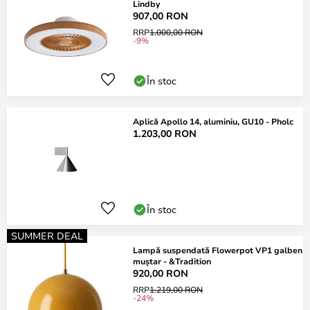
Lindby
907,00 RON
RRP
1.000,00 RON
-9%
În stoc
Aplică Apollo 14, aluminiu, GU10 - Pholc
1.203,00 RON
În stoc
SUMMER DEAL
Lampă suspendată Flowerpot VP1 galben
muștar - &Tradition
920,00 RON
RRP
1.219,00 RON
-24%