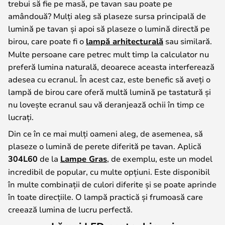
trebui să fie pe masă, pe tavan sau poate pe
amândouă? Mulți aleg să plaseze sursa principală de
lumină pe tavan și apoi să plaseze o lumină directă pe
birou, care poate fi o
lampă arhitecturală
sau similară.
Multe persoane care petrec mult timp la calculator nu
preferă lumina naturală, deoarece aceasta interferează
adesea cu ecranul. În acest caz, este benefic să aveți o
lampă de birou care oferă multă lumină pe tastatură și
nu lovește ecranul sau vă deranjează ochii în timp ce
lucrați.
Din ce în ce mai mulți oameni aleg, de asemenea, să
plaseze o lumină de perete diferită pe tavan. Aplică
304L60
de la
Lampe Gras
, de exemplu, este un model
incredibil de popular, cu multe opțiuni. Este disponibil
în multe combinații de culori diferite și se poate aprinde
în toate direcțiile. O lampă practică și frumoasă care
creează lumina de lucru perfectă.