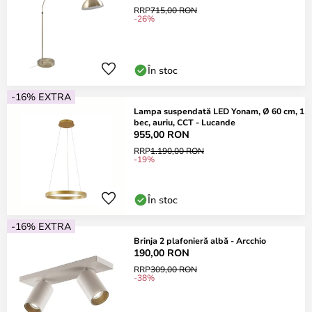
RRP
715,00 RON
-26%
În stoc
-16% EXTRA
Lampa suspendată LED Yonam, Ø 60 cm, 1
bec, auriu, CCT - Lucande
955,00 RON
RRP
1.190,00 RON
-19%
În stoc
-16% EXTRA
Brinja 2 plafonieră albă - Arcchio
190,00 RON
RRP
309,00 RON
-38%