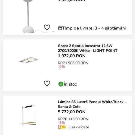
Timp de livrare: 3 - 4 săptămâni
Ghost 2 Spotul Încastrat 12,6W
2700/3000K White - LIGHT-POINT
1.972,00 RON
RRP
1.986,00 RON
-0%
În stoc
Lámina 85 Lustră Pendul White/Black -
Santa & Cole
5.772,00 RON
RRP
6.115,00 RON
-5%
Fișă de date