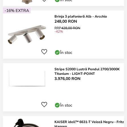
-16% EXTRA
Brinja 3 plafonieră Alb - Arcchio
248,00 RON
RRP
428,00 RON
-42%
În stoc
Stripe S2000 Lustră Pendul 2700/3000K
Titanium - LIGHT-POINT
3.976,00 RON
În stoc
KAISER idell™ 6631-T Veioză Negru - Fritz
Hansen