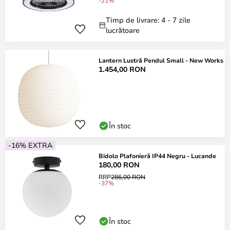
-21%
Timp de livrare: 4 - 7 zile
lucrătoare
Lantern Lustră Pendul Small - New Works
1.454,00 RON
În stoc
-16% EXTRA
Bidolo Plafonieră IP44 Negru - Lucande
180,00 RON
RRP
286,00 RON
-37%
În stoc