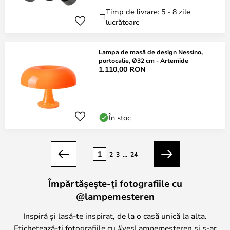
Timp de livrare: 5 - 8 zile
lucrătoare
Lampa de masă de design Nessino,
portocalie, Ø32 cm - Artemide
1.110,00 RON
În stoc
Pagina
1
2
3
...
24
Anterior
Următorul
Împărtășește-ți fotografiile cu
@lampemesteren
Inspiră și lasă-te inspirat, de la o casă unică la alta.
Etichetează-ți fotografiile cu #yesLampemesteren și s-ar