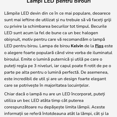
Lămpi LED pentru birouri
Lămpile LED devin din ce în ce mai populare, deoarece
sunt mai ieftine de utilizat și nu trebuie să vă faceți griji
cu privire la schimbarea becurilor tot timpul. Becurile
LED sunt acum la fel de bune ca un bec halogen
obișnuit, motiv pentru care vă recomandăm o lampă
LED pentru birou. Lampa de birou
Kelvin
de la
Flos
este
o alegere foarte populară când vine vorba de iluminatul
biroului. Emite o lumină puternică și utilă pe care o
puteți regla pe 3 niveluri, iar capul poate fi rotit de pe o
parte pe alta pentru o lumină perfectă. De asemenea,
este incredibil de util și are un design foarte elegant
care se potrivește în majoritatea locuințelor.
Chiar dacă o lampă nu are un LED încorporat, puteți
utiliza un bec LED atâta timp cât puterea
corespunzătoare nu depășește limita lămpii. Aceste
informații se referă întotdeauna atât la lămpi, cât și la