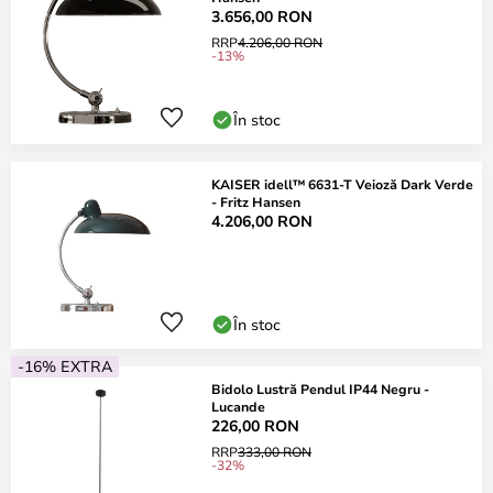
3.656,00 RON
RRP
4.206,00 RON
-13%
În stoc
KAISER idell™ 6631-T Veioză Dark Verde
- Fritz Hansen
4.206,00 RON
În stoc
-16% EXTRA
Bidolo Lustră Pendul IP44 Negru -
Lucande
226,00 RON
RRP
333,00 RON
-32%