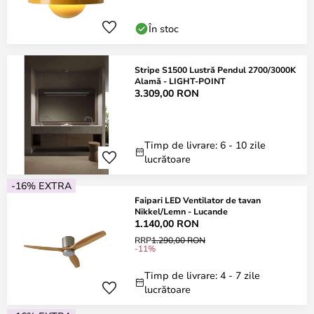
În stoc
Stripe S1500 Lustră Pendul 2700/3000K
Alamă - LIGHT-POINT
3.309,00 RON
Timp de livrare: 6 - 10 zile
lucrătoare
-16% EXTRA
Faipari LED Ventilator de tavan
Nikkel/Lemn - Lucande
1.140,00 RON
RRP
1.290,00 RON
-11%
Timp de livrare: 4 - 7 zile
lucrătoare