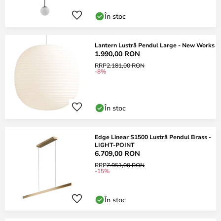
În stoc
Lantern Lustră Pendul Large - New Works
1.990,00 RON
RRP
2.181,00 RON
-8%
În stoc
Edge Linear S1500 Lustră Pendul Brass -
LIGHT-POINT
6.709,00 RON
RRP
7.951,00 RON
-15%
În stoc