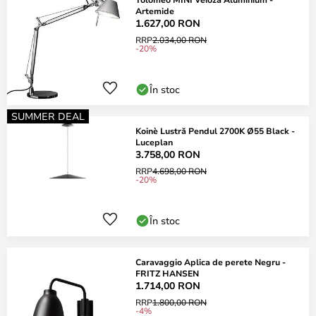
Artemide
1.627,00 RON
RRP
2.034,00 RON
-20%
În stoc
SUMMER DEAL
Koinè Lustră Pendul 2700K Ø55 Black -
Luceplan
3.758,00 RON
RRP
4.698,00 RON
-20%
În stoc
Caravaggio Aplica de perete Negru -
FRITZ HANSEN
1.714,00 RON
RRP
1.800,00 RON
-4%