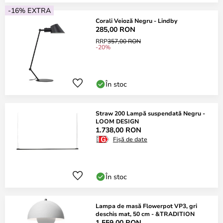
-16% EXTRA
Corali Veioză Negru - Lindby
285,00 RON
RRP
357,00 RON
-20%
În stoc
Straw 200 Lampă suspendată Negru -
LOOM DESIGN
1.738,00 RON
Fișă de date
În stoc
Lampa de masă Flowerpot VP3, gri
deschis mat, 50 cm - &TRADITION
1.559,00 RON