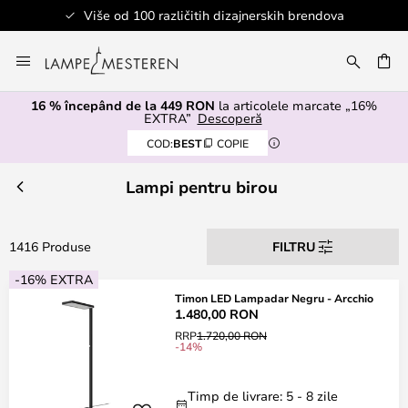
ndova
Sigurno plaćanje
Mergeti
la
ARE
Continut
16 % începând de la 449 RON
la articolele marcate „16%
EXTRA”
Descoperă
COD:
BEST
COPIE
Lampi pentru birou
1416 Produse
FILTRU
-16% EXTRA
Timon LED Lampadar Negru - Arcchio
1.480,00 RON
RRP
1.720,00 RON
-14%
Timp de livrare: 5 - 8 zile