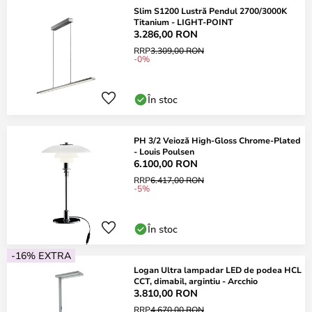
Slim S1200 Lustră Pendul 2700/3000K
Titanium - LIGHT-POINT
3.286,00 RON
RRP
3.309,00 RON
-0%
În stoc
PH 3/2 Veioză High-Gloss Chrome-Plated
- Louis Poulsen
6.100,00 RON
RRP
6.417,00 RON
-5%
În stoc
-16% EXTRA
Logan Ultra lampadar LED de podea HCL
CCT, dimabil, argintiu - Arcchio
3.810,00 RON
RRP
4.670,00 RON