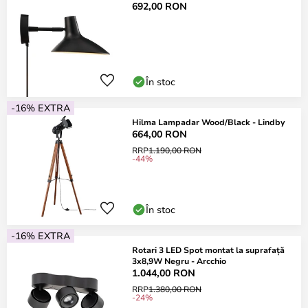
692,00 RON
În stoc
-16% EXTRA
Hilma Lampadar Wood/Black - Lindby
664,00 RON
RRP
1.190,00 RON
-44%
În stoc
-16% EXTRA
Rotari 3 LED Spot montat la suprafață
3x8,9W Negru - Arcchio
1.044,00 RON
RRP
1.380,00 RON
-24%