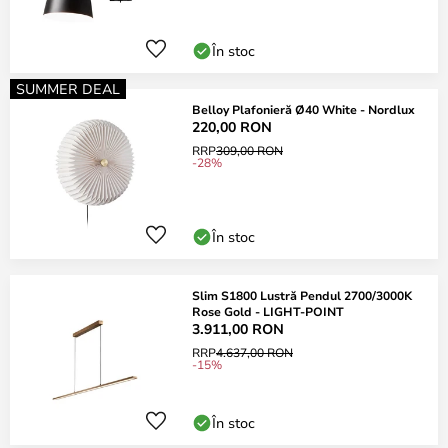
În stoc
SUMMER DEAL
Belloy Plafonieră Ø40 White - Nordlux
220,00 RON
RRP
309,00 RON
-28%
În stoc
Slim S1800 Lustră Pendul 2700/3000K
Rose Gold - LIGHT-POINT
3.911,00 RON
RRP
4.637,00 RON
-15%
În stoc