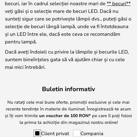
becuri, iar în cadrul selecției noastre mari de
** becuri**
veți găsi și o selecție mare de becuri LED. Dacă nu
sunteți sigur care se potrivește lămpii dvs., puteți găsi o
selecție de becuri lângă lampă, unde va fi întotdeauna
și un LED între ele, dacă este ceva ce recomandăm
pentru lampă.
Dacă aveți îndoieli cu privire la lămpile și becurile LED,
suntem bineînțeles gata să vă ajutăm chiar și cu cele
mai mici întrebări.
Buletin informativ
Nu ratați cele mai bune oferte, promoții exclusive și cele mai
recente tendințe în materie de iluminat. Înregistrează-te acum
și îți vom trimite
un voucher de
100
RON*
pe care îl poți folosi
la prima ta achiziție din magazinul nostru online!
Client privat
Compania