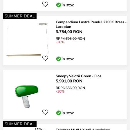
În stoc
SUMMER DEAL
Compendium Lustră Pendul 2700K Brass -
Luceplan
3.754,00 RON
RRP
4.693,00 RON
-20%
În stoc
Snoopy Veioză Green - Flos
5.991,00 RON
RRP
6.656,00 RON
-10%
În stoc
SUMMER DEAL
Tolomeo MINI Veioză Aluminium -