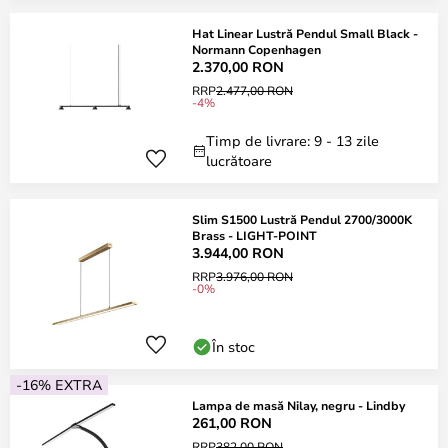
Hat Linear Lustră Pendul Small Black -
Normann Copenhagen
2.370,00 RON
RRP
2.477,00 RON
-4%
Timp de livrare: 9 - 13 zile
lucrătoare
Slim S1500 Lustră Pendul 2700/3000K
Brass - LIGHT-POINT
3.944,00 RON
RRP
3.976,00 RON
-0%
În stoc
-16% EXTRA
Lampa de masă Nilay, negru - Lindby
261,00 RON
RRP
382,00 RON