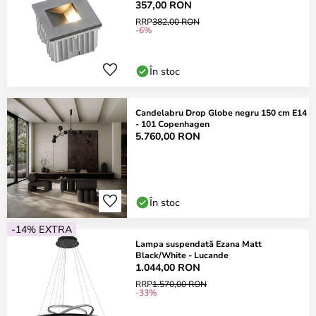
357,00 RON
RRP
382,00 RON
-6%
În stoc
Candelabru Drop Globe negru 150 cm E14
- 101 Copenhagen
5.760,00 RON
În stoc
-14% EXTRA
Lampa suspendată Ezana Matt
Black/White - Lucande
1.044,00 RON
RRP
1.570,00 RON
-33%