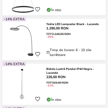
În stoc
-14% EXTRA
Yekta LED Lampadar Black - Lucande
1.290,00 RON
RRP
2.140,00 RON
-39%
Timp de livrare: 6 - 10 zile
lucrătoare
-14% EXTRA
Bidolo Lustră Pendul IP44 Negru -
Lucande
226,00 RON
RRP
333,00 RON
-32%
În stoc