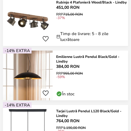
Rubinjo 4 Plafonieră Wood/Black - Lindby
451,00 RON
RRP
715,00 RON
-37%
Timp de livrare: 5 - 8 zile
lucrătoare
-14% EXTRA
Emilienne Lustră Pendul Black/Gold -
Lindby
384,00 RON
RRP
955,00 RON
-59%
În stoc
-14% EXTRA
Tarjei Lustră Pendul L120 Black/Gold -
Lindby
764,00 RON
RRP
1.190,00 RON