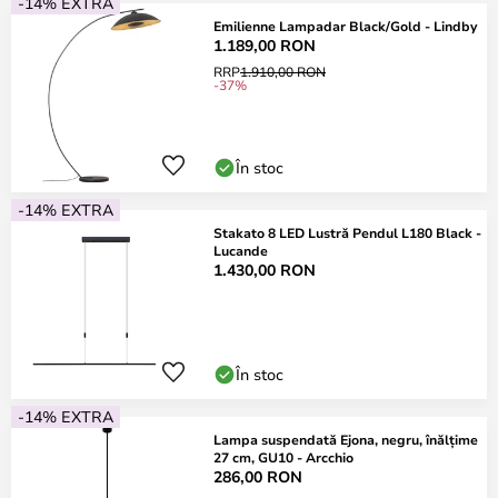
-14% EXTRA
Emilienne Lampadar Black/Gold - Lindby
1.189,00 RON
RRP
1.910,00 RON
-37%
În stoc
-14% EXTRA
Stakato 8 LED Lustră Pendul L180 Black -
Lucande
1.430,00 RON
În stoc
-14% EXTRA
Lampa suspendată Ejona, negru, înălțime
27 cm, GU10 - Arcchio
286,00 RON