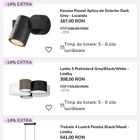
-14% EXTRA
Kavuna Round Aplica de Exterior Dark
Grey - Lucande
167,00 RON
RRP
238,00 RON
-29%
Timp de livrare: 5 - 8 zile
lucrătoare
-14% EXTRA
Lettie 5 Plafonieră Grey/Black/White -
Lindby
308,00 RON
RRP
715,00 RON
-57%
Timp de livrare: 5 - 8 zile
lucrătoare
-14% EXTRA
Trebale 4 Lustră Pendul Black/Wood -
Lindby
541,00 RON