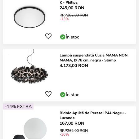
K - Philips
245,00 RON
RRP
282,00 RON
-13%
În stoc
Lampă suspendată Clizia MAMA NON
MAMA, Ø 78 cm, negru - Slamp
4.173,00 RON
În stoc
-14% EXTRA
Bidolo Aplică de Perete IP44 Negru -
Lucande
167,00 RON
RRP
262,00 RON
-36%