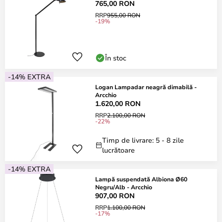
765,00 RON
RRP
955,00 RON
-19%
În stoc
-14% EXTRA
Logan Lampadar neagră dimabilă -
Arcchio
1.620,00 RON
RRP
2.100,00 RON
-22%
Timp de livrare: 5 - 8 zile
lucrătoare
-14% EXTRA
Lampă suspendată Albiona Ø60
Negru/Alb - Arcchio
907,00 RON
RRP
1.100,00 RON
-17%