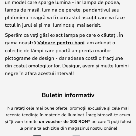
un model care sparge lumina - iar lampa de podea,
lampa de masă, lumina de perete, pandantivul sau
plafoniera neagră va fi contrastul ascuțit care va face
totul în jurul ei și mai luminos și mai aerisit.
Sperăm că veți găsi exact lampa pe care o căutați. În
gama noastră
Valoare pentru bani
, am adunat o
colecție de lămpi care poartă amprenta marilor
pictograme de design - dar adesea costă o fracțiune
din costul omologilor lor. Desigur, avem și multe lumini
negre în afara acestui interval!
Buletin informativ
Nu ratați cele mai bune oferte, promoții exclusive și cele mai
recente tendințe în materie de iluminat. Înregistrează-te acum
și îți vom trimite
un voucher de
100
RON*
pe care îl poți folosi
la prima ta achiziție din magazinul nostru online!