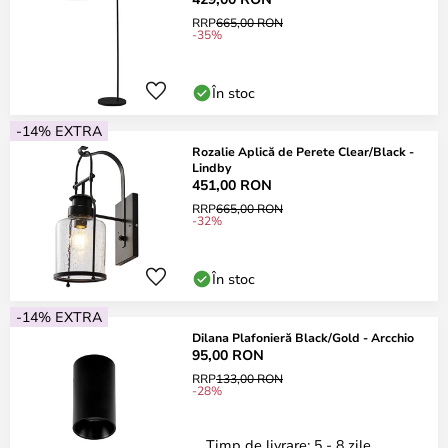
RRP
665,00 RON
-35%
În stoc
-14% EXTRA
Rozalie Aplică de Perete Clear/Black -
Lindby
451,00 RON
RRP
665,00 RON
-32%
În stoc
-14% EXTRA
Dilana Plafonieră Black/Gold - Arcchio
95,00 RON
RRP
133,00 RON
-28%
Timp de livrare: 5 - 8 zile