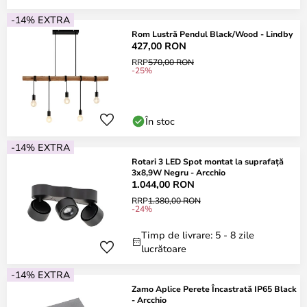
-14% EXTRA
Rom Lustră Pendul Black/Wood - Lindby
427,00 RON
RRP
570,00 RON
-25%
În stoc
-14% EXTRA
Rotari 3 LED Spot montat la suprafață
3x8,9W Negru - Arcchio
1.044,00 RON
RRP
1.380,00 RON
-24%
Timp de livrare: 5 - 8 zile
lucrătoare
-14% EXTRA
Zamo Aplice Perete Încastrată IP65 Black
- Arcchio