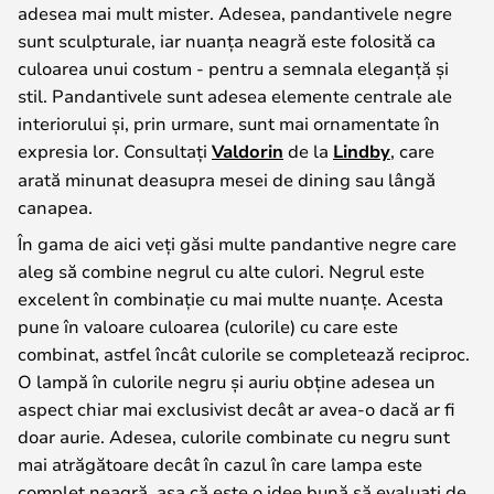
adesea mai mult mister. Adesea, pandantivele negre
sunt sculpturale, iar nuanța neagră este folosită ca
culoarea unui costum - pentru a semnala eleganță și
stil. Pandantivele sunt adesea elemente centrale ale
interiorului și, prin urmare, sunt mai ornamentate în
expresia lor. Consultați
Valdorin
de la
Lindby
, care
arată minunat deasupra mesei de dining sau lângă
canapea.
În gama de aici veți găsi multe pandantive negre care
aleg să combine negrul cu alte culori. Negrul este
excelent în combinație cu mai multe nuanțe. Acesta
pune în valoare culoarea (culorile) cu care este
combinat, astfel încât culorile se completează reciproc.
O lampă în culorile negru și auriu obține adesea un
aspect chiar mai exclusivist decât ar avea-o dacă ar fi
doar aurie. Adesea, culorile combinate cu negru sunt
mai atrăgătoare decât în cazul în care lampa este
complet neagră, așa că este o idee bună să evaluați de