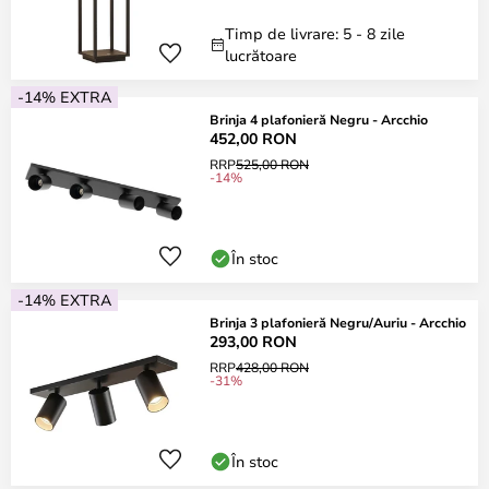
Timp de livrare: 5 - 8 zile
lucrătoare
-14% EXTRA
Brinja 4 plafonieră Negru - Arcchio
452,00 RON
RRP
525,00 RON
-14%
În stoc
-14% EXTRA
Brinja 3 plafonieră Negru/Auriu - Arcchio
293,00 RON
RRP
428,00 RON
-31%
În stoc