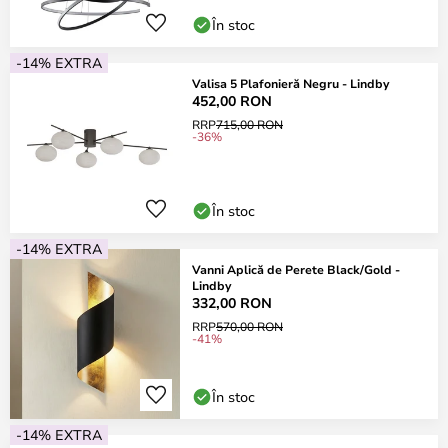
În stoc
-14% EXTRA
Valisa 5 Plafonieră Negru - Lindby
452,00 RON
RRP
715,00 RON
-36%
În stoc
-14% EXTRA
Vanni Aplică de Perete Black/Gold -
Lindby
332,00 RON
RRP
570,00 RON
-41%
În stoc
-14% EXTRA