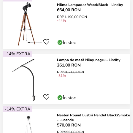
Hilma Lampadar Wood/Black - Lindby
664,00 RON
RRP
1.190,00 RON
-44%
În stoc
-14% EXTRA
Lampa de masă Nilay, negru - Lindby
261,00 RON
RRP
382,00 RON
-31%
În stoc
-14% EXTRA
Naelen Round Lustră Pendul Black/Smoke
- Lucande
570,00 RON
RRP
955,00 RON