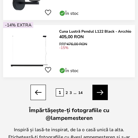
În stoc
-14% EXTRA
Cuna Lustră Pendul L122 Black - Arcchio
405,00 RON
RRP
476,00 RON
-15%
În stoc
Pagina
1
2
3
...
14
Anterior
Următorul
Împărtășește-ți fotografiile cu
@lampemesteren
Inspiră și lasă-te inspirat, de la o casă unică la alta.
Etichetează-ți fotografiile cu #yesLampemesteren și s-ar