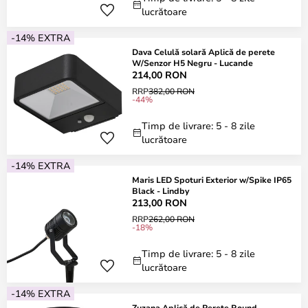
lucrătoare
-14% EXTRA
Dava Celulă solară Aplică de perete
W/Senzor H5 Negru - Lucande
214,00 RON
RRP
382,00 RON
-44%
Timp de livrare: 5 - 8 zile
lucrătoare
-14% EXTRA
Maris LED Spoturi Exterior w/Spike IP65
Black - Lindby
213,00 RON
RRP
262,00 RON
-18%
Timp de livrare: 5 - 8 zile
lucrătoare
-14% EXTRA
Zuzana Aplică de Perete Round