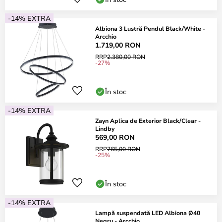
-14% EXTRA
Albiona 3 Lustră Pendul Black/White -
Arcchio
1.719,00 RON
RRP
2.380,00 RON
-27%
În stoc
-14% EXTRA
Zayn Aplica de Exterior Black/Clear -
Lindby
569,00 RON
RRP
765,00 RON
-25%
În stoc
-14% EXTRA
Lampă suspendată LED Albiona Ø40
Negru - Arcchio