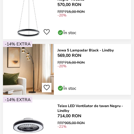
570,00 RON
RRP
715,00 RON
-20%
În stoc
-14% EXTRA
Jewa 5 Lampadar Black - Lindby
569,00 RON
RRP
715,00 RON
-20%
În stoc
-14% EXTRA
Teleo LED Ventilator de tavan Negru -
Lindby
714,00 RON
RRP
905,00 RON
-21%