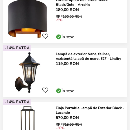
Black/Gold - Arcchio
180,00 RON
RRP
190,00 RON
-5%
În stoc
-14% EXTRA
Lampă de exterior Nane, felinar,
rezistentă la apă de mare, E27 - Lindby
119,00 RON
În stoc
-14% EXTRA
Elaja Portable Lampă de Exterior Black -
Lucande
570,00 RON
RRP
715,00 RON
-20%