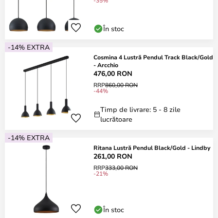
-35%
În stoc
-14% EXTRA
Cosmina 4 Lustră Pendul Track Black/Gold
- Arcchio
476,00 RON
RRP
860,00 RON
-44%
Timp de livrare: 5 - 8 zile
lucrătoare
-14% EXTRA
Ritana Lustră Pendul Black/Gold - Lindby
261,00 RON
RRP
333,00 RON
-21%
În stoc