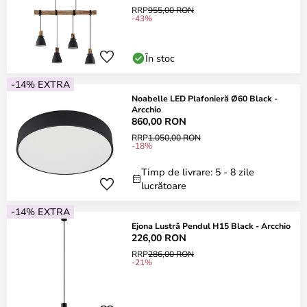
RRP
955,00 RON
-43%
În stoc
-14% EXTRA
Noabelle LED Plafonieră Ø60 Black -
Arcchio
860,00 RON
RRP
1.050,00 RON
-18%
Timp de livrare: 5 - 8 zile
lucrătoare
-14% EXTRA
Ejona Lustră Pendul H15 Black - Arcchio
226,00 RON
RRP
286,00 RON
-21%