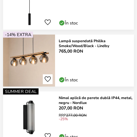
În stoc
-14% EXTRA
Lampă suspendată Philika
Smoke/Wood/Black - Lindby
765,00 RON
În stoc
SUMMER DEAL
Nimal aplică de perete dublă IP44, metal,
negru - Nordlux
207,00 RON
RRP
277,00 RON
-25%
În stoc