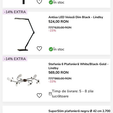
În stoc
-14% EXTRA
Antisa LED Veioză Dim Black - Lindby
524,00 RON
RRP
620,00 RON
-15%
În stoc
-14% EXTRA
Stefania 6 Plafonieră White/Black-Gold -
Lindby
569,00 RON
RRP
860,00 RON
-33%
Timp de livrare: 5 - 8 zile
lucrătoare
SuperSlim plafonieră negru Ø 42 cm 2.700