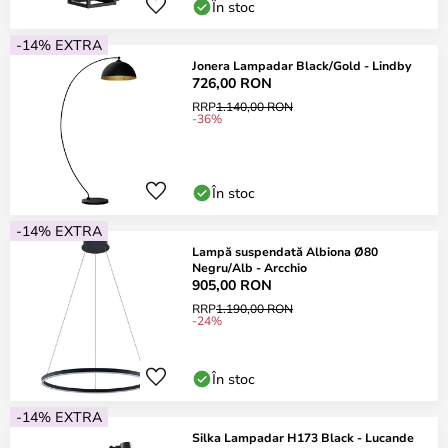
În stoc
-14% EXTRA
Jonera Lampadar Black/Gold - Lindby
726,00 RON
RRP
1.140,00 RON
-36%
În stoc
-14% EXTRA
Lampă suspendată Albiona Ø80
Negru/Alb - Arcchio
905,00 RON
RRP
1.190,00 RON
-24%
În stoc
-14% EXTRA
Silka Lampadar H173 Black - Lucande