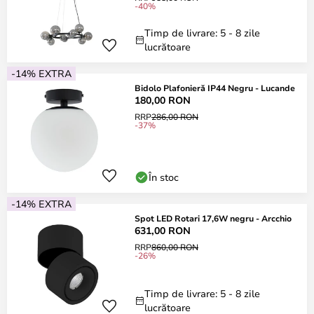
-40%
Timp de livrare: 5 - 8 zile
lucrătoare
-14% EXTRA
Bidolo Plafonieră IP44 Negru - Lucande
180,00 RON
RRP
286,00 RON
-37%
În stoc
-14% EXTRA
Spot LED Rotari 17,6W negru - Arcchio
631,00 RON
RRP
860,00 RON
-26%
Timp de livrare: 5 - 8 zile
lucrătoare