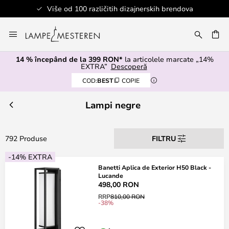
itih dizajnerskih brendova
Sigurno p
Mergeti
la
ARE
Continut
14 % începând de la 399 RON*
la articolele marcate „14%
EXTRA”
Descoperă
COD:
BEST
COPIE
Lampi negre
792 Produse
FILTRU
-14% EXTRA
Banetti Aplica de Exterior H50 Black -
Lucande
498,00 RON
RRP
810,00 RON
-38%