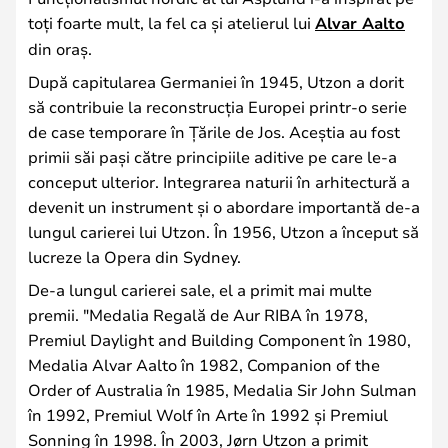
toți foarte mult, la fel ca și atelierul lui
Alvar Aalto
din oraș.
După capitularea Germaniei în 1945, Utzon a dorit
să contribuie la reconstrucția Europei printr-o serie
de case temporare în Țările de Jos. Aceștia au fost
primii săi pași către principiile aditive pe care le-a
conceput ulterior. Integrarea naturii în arhitectură a
devenit un instrument și o abordare importantă de-a
lungul carierei lui Utzon. În 1956, Utzon a început să
lucreze la Opera din Sydney.
De-a lungul carierei sale, el a primit mai multe
premii. "Medalia Regală de Aur RIBA în 1978,
Premiul Daylight and Building Component în 1980,
Medalia Alvar Aalto în 1982, Companion of the
Order of Australia în 1985, Medalia Sir John Sulman
în 1992, Premiul Wolf în Arte în 1992 și Premiul
Sonning în 1998. În 2003, Jørn Utzon a primit