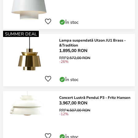
În stoc
SUMMER DEAL
Lampa suspendată Utzon JU1 Brass -
&Tradition
1.895,00 RON
RRP
2.572,00 RON
-26%
În stoc
Concert Lustră Pendul P3 - Fritz Hansen
3.967,00 RON
RRP
4.507,00 RON
-12%
În stoc