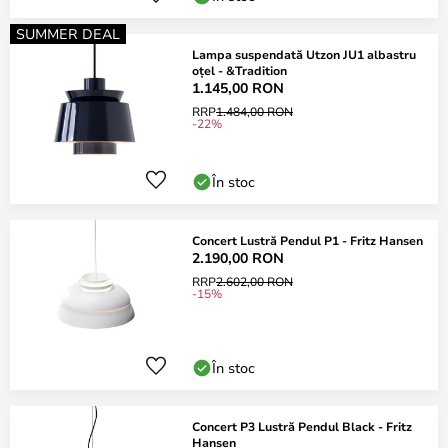
SUMMER DEAL
Lampa suspendată Utzon JU1 albastru
oțel - &Tradition
1.145,00 RON
RRP
1.484,00 RON
-22%
În stoc
Concert Lustră Pendul P1 - Fritz Hansen
2.190,00 RON
RRP
2.602,00 RON
-15%
În stoc
Concert P3 Lustră Pendul Black - Fritz
Hansen