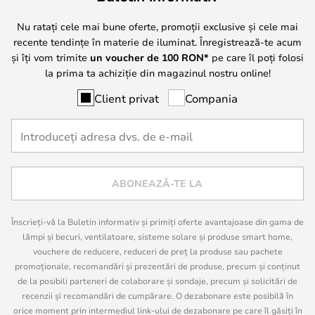
Nu ratați cele mai bune oferte, promoții exclusive și cele mai
recente tendințe în materie de iluminat. Înregistrează-te acum
și îți vom trimite
un voucher de
100
RON*
pe care îl poți folosi
la prima ta achiziție din magazinul nostru online!
Client privat
Compania
ABONEAZĂ-TE LA
Înscrieți-vă la Buletin informativ și primiți oferte avantajoase din gama de
lămpi și becuri, ventilatoare, sisteme solare și produse smart home,
vouchere de reducere, reduceri de preț la produse sau pachete
promoționale, recomandări și prezentări de produse, precum și conținut
de la posibili parteneri de colaborare și sondaje, precum și solicitări de
recenzii și recomandări de cumpărare. O dezabonare este posibilă în
orice moment prin intermediul link-ului de dezabonare pe care îl găsiți în