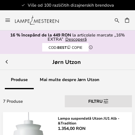
Više od 100 različitih dizajnerskih brendova
Mergeti
la
ARE
Continut
16 % începând de la 449 RON
la articolele marcate „16%
EXTRA”
Descoperă
COD:
BEST
COPIE
Jørn Utzon
Produse
Mai multe despre Jørn Utzon
7 Produse
FILTRU
Lampa suspendată Utzon JU1 Alb -
&Tradition
1.354,00 RON