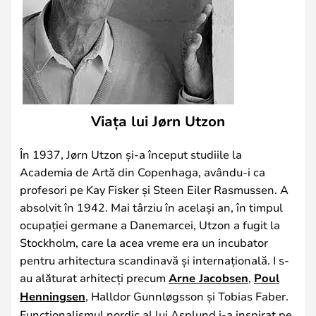
Viața lui Jørn Utzon
În 1937, Jørn Utzon și-a început studiile la
Academia de Artă din Copenhaga, avându-i ca
profesori pe Kay Fisker și Steen Eiler Rasmussen. A
absolvit în 1942. Mai târziu în același an, în timpul
ocupației germane a Danemarcei, Utzon a fugit la
Stockholm, care la acea vreme era un incubator
pentru arhitectura scandinavă și internațională. I s-
au alăturat arhitecți precum
Arne Jacobsen
,
Poul
Henningsen
, Halldor Gunnløgsson și Tobias Faber.
Funcționalismul nordic al lui Asplund i-a inspirat pe