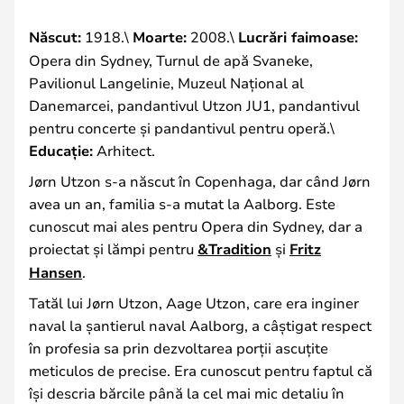
Născut:
1918.\
Moarte:
2008.\
Lucrări faimoase:
Opera din Sydney, Turnul de apă Svaneke,
Pavilionul Langelinie, Muzeul Național al
Danemarcei, pandantivul Utzon JU1, pandantivul
pentru concerte și pandantivul pentru operă.\
Educație:
Arhitect.
Jørn Utzon s-a născut în Copenhaga, dar când Jørn
avea un an, familia s-a mutat la Aalborg. Este
cunoscut mai ales pentru Opera din Sydney, dar a
proiectat și lămpi pentru
&Tradition
și
Fritz
Hansen
.
Tatăl lui Jørn Utzon, Aage Utzon, care era inginer
naval la șantierul naval Aalborg, a câștigat respect
în profesia sa prin dezvoltarea porții ascuțite
meticulos de precise. Era cunoscut pentru faptul că
își descria bărcile până la cel mai mic detaliu în