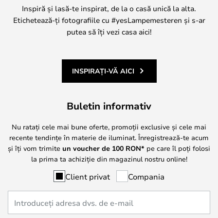
Inspiră și lasă-te inspirat, de la o casă unică la alta.
Etichetează-ți fotografiile cu #yesLampemesteren și s-ar
putea să îți vezi casa aici!
INSPIRAȚI-VĂ AICI
Buletin informativ
Nu ratați cele mai bune oferte, promoții exclusive și cele mai
recente tendințe în materie de iluminat. Înregistrează-te acum
și îți vom trimite
un voucher de
100
RON*
pe care îl poți folosi
la prima ta achiziție din magazinul nostru online!
Client privat
Compania