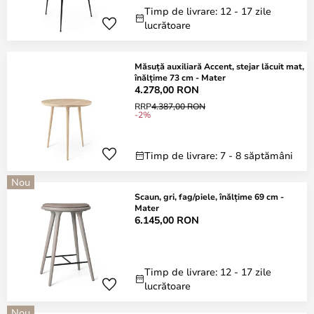
Timp de livrare: 12 - 17 zile
lucrătoare
Măsuță auxiliară Accent, stejar lăcuit mat,
înălțime 73 cm - Mater
4.278,00 RON
RRP
4.387,00 RON
-2%
Timp de livrare: 7 - 8 săptămâni
Nou
Scaun, gri, fag/piele, înălțime 69 cm -
Mater
6.145,00 RON
Timp de livrare: 12 - 17 zile
lucrătoare
Nou