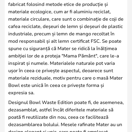
fabricat folosind metode etice de producție și
materiale ecologice, cum ar fi aluminiu reciclat,
materiale circulare, care sunt o combinație de coji de
cafea reciclate, deșeuri de lemn și deșeuri de plastic
industriale, precum și lemn de mango recoltat în
mod responsabil și alt lemn certificat FSC. Se poate
spune cu siguranță că Mater se ridică la înălțimea
ambiției lor de a proteja "Mama Pământ", care le-a
inspirat și numele. Materialele naturale pot varia
ușor în ceea ce privește aspectul, deoarece sunt
materiale reziduale, motiv pentru care o masă Mater
Bowl este unică în ceea ce privește forma și
expresia sa.
Designul Bowl Waste Edition poate fi, de asemenea,
dezasamblat, astfel încât diferitele materiale să
poată fi reutilizate din nou, ceea ce facilitează
dezasamblarea bolului. Mesele rafinate Mater au un
design elegant și unic, care poate fi amplasat