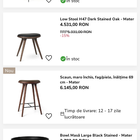
În stoc
Low Stool H47 Dark Stained Oak - Mater
4.531,00 RON
RRP
5.331,00 RON
-15%
În stoc
Nou
Scaun, maro închis, fag/piele, înălțime 69
cm - Mater
6.145,00 RON
Timp de livrare: 12 - 17 zile
lucrătoare
Bowl Masă Large Black Stained - Mater