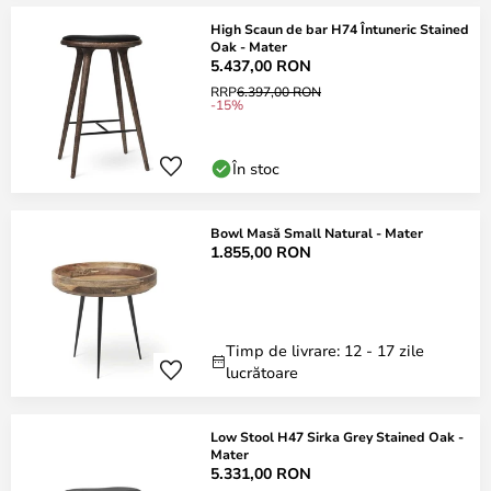
High Scaun de bar H74 Întuneric Stained
Oak - Mater
5.437,00 RON
RRP
6.397,00 RON
-15%
În stoc
Bowl Masă Small Natural - Mater
1.855,00 RON
Timp de livrare: 12 - 17 zile
lucrătoare
Low Stool H47 Sirka Grey Stained Oak -
Mater
5.331,00 RON