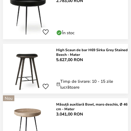
2.783,00 RON
În stoc
High Scaun de bar H69 Sirka Grey Stained
Beech - Mater
5.627,00 RON
Timp de livrare: 10 - 15 zile
lucrătoare
Nou
Măsuță auxiliară Bowl, maro deschis, Ø 46
cm - Mater
3.041,00 RON