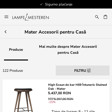
Sigurno plaćanje
Mergeti
la
ARE
Continut
Mater Accesorii pentru Casă
Mai multe despre Mater Accesorii
Produse
pentru Casă
122 Produse
FILTRU
High Scaun de bar H69 Întuneric Stained
Oak - Mater
5.437,00 RON
RRP
6.397,00 RON
-15%
Timp de livrare: 8 - 12 zile