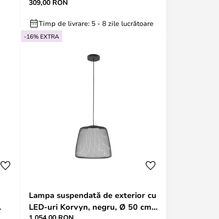
309,00 RON
cm - Lindby
Timp de livrare: 5 - 8 zile lucrătoare
-16% EXTRA
Lampa suspendată de exterior cu
LED-uri Korvyn, negru, Ø 50 cm,
1.054,00 RON
dimabilă -