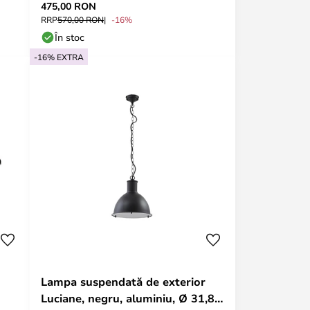
475,00 RON
Lindby
RRP
570,00 RON
-16%
În stoc
-16% EXTRA
Lampa suspendată de exterior
Luciane, negru, aluminiu, Ø 31,8