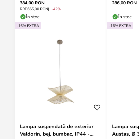
384,00 RON
286,00 RON
RRP
665,00 RON
-42%
În stoc
În stoc
-16% EXTRA
-16% EXTRA
Lampa suspendată de exterior
Lampa susp
Valdorin, bej, bumbac, IP44 -
Austas, Ø 