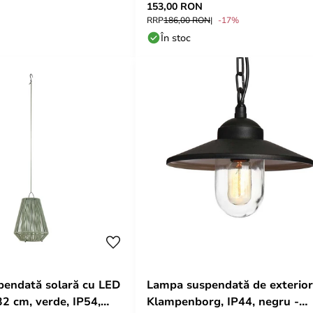
153,00 RON
RRP
186,00 RON
-17%
În stoc
endată solară cu LED
Lampa suspendată de exterior
32 cm, verde, IP54,
Klampenborg, IP44, negru -