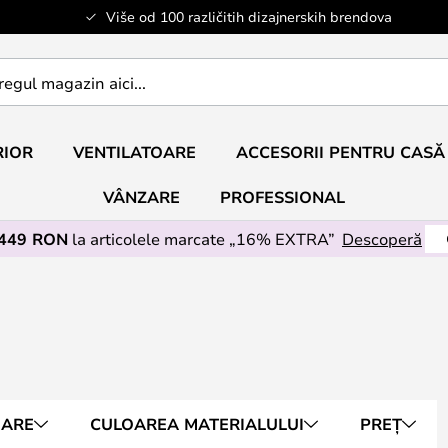
Više od 100 različitih dizajnerskih brendova
RIOR
VENTILATOARE
ACCESORII PENTRU CASĂ
VÂNZARE
PROFESSIONAL
 449 RON
la articolele marcate „16% EXTRA”
Descoperă
OARE
CULOAREA MATERIALULUI
PREȚ