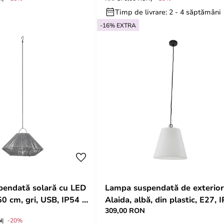
Timp de livrare: 2 - 4 săptămâni
-16% EXTRA
endată solară cu LED
Lampa suspendată de exterior
0 cm, gri, USB, IP54 -
Alaida, albă, din plastic, E27, 
309,00 RON
- Lindby
N
-20%