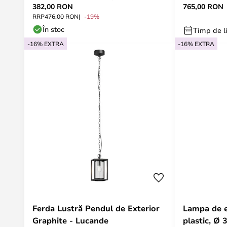
382,00 RON
765,00 RON
Lucande
Lucande
RRP
476,00 RON
-19%
În stoc
Timp de li
-16% EXTRA
-16% EXTRA
Ferda Lustră Pendul de Exterior
Lampa de ex
Graphite - Lucande
plastic, Ø 