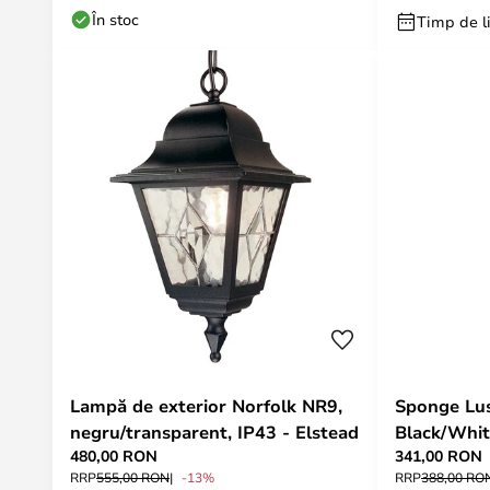
În stoc
Timp de li
Lampă de exterior Norfolk NR9,
Sponge Lus
negru/transparent, IP43 - Elstead
Black/Whit
480,00 RON
341,00 RON
RRP
555,00 RON
-13%
RRP
388,00 RO