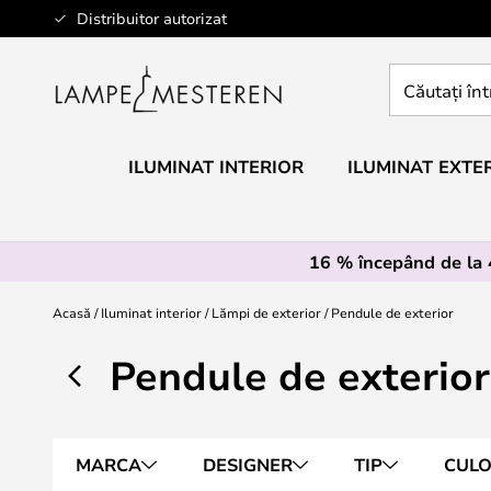
Mergeti
Distribuitor autorizat
la
Continut
Căutați
întregul
magazin
aici...
ILUMINAT INTERIOR
ILUMINAT EXTE
16 % începând de la
Acasă
Iluminat interior
Lămpi de exterior
Pendule de exterior
Pendule de exterior
MARCA
DESIGNER
TIP
CUL