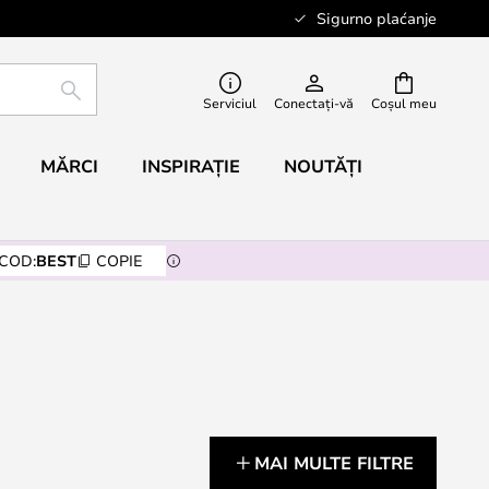
Sigurno plaćanje
CĂUTARE
Serviciul
Conectați-vă
Coșul meu
MĂRCI
INSPIRAȚIE
NOUTĂȚI
COD:
BEST
COPIE
MAI MULTE FILTRE