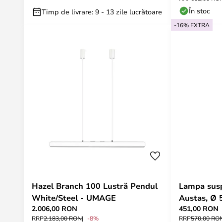
În stoc
Timp de livrare: 9 - 13 zile lucrătoare
-16% EXTRA
Hazel Branch 100 Lustră Pendul
Lampa susp
White/Steel - UMAGE
Austas, Ø 5
2.006,00 RON
451,00 RON
Lindby
RRP
2.183,00 RON
-8%
RRP
570,00 RO