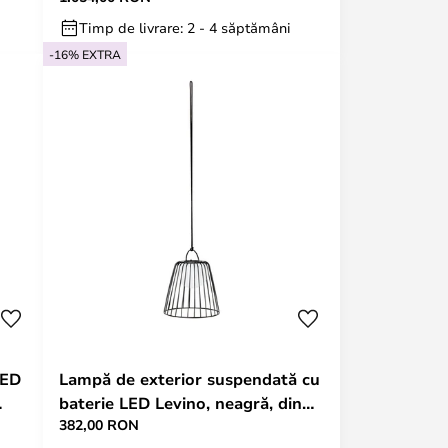
Timp de livrare: 2 - 4 săptămâni
-16% EXTRA
LED
Lampă de exterior suspendată cu
baterie LED Levino, neagră, din
382,00 RON
metal - Lindby