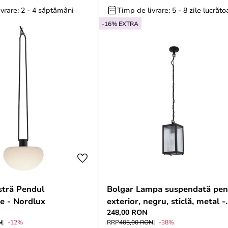
vrare: 2 - 4 săptămâni
Timp de livrare: 5 - 8 zile lucrăto
-16% EXTRA
tră Pendul
Bolgar Lampa suspendată pen
e - Nordlux
exterior, negru, sticlă, metal -
248,00 RON
Lindby
N
-12%
RRP
405,00 RON
-38%