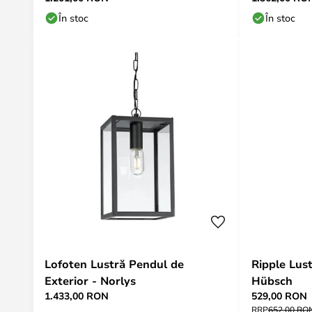
În stoc
În stoc
Lofoten Lustră Pendul de
Ripple Lus
Exterior - Norlys
Hübsch
1.433,00 RON
529,00 RON
RRP
652,00 RO