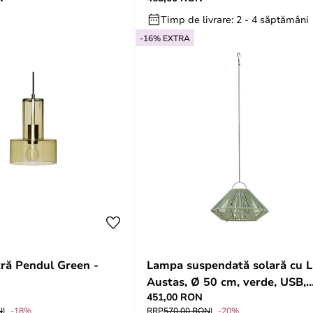
Timp de livrare: 2 - 4 săptămâni
-16% EXTRA
tră Pendul Green -
Lampa suspendată solară cu 
Austas, Ø 50 cm, verde, USB,
451,00 RON
IP54 - Lindby
N
-18%
RRP
570,00 RON
-20%