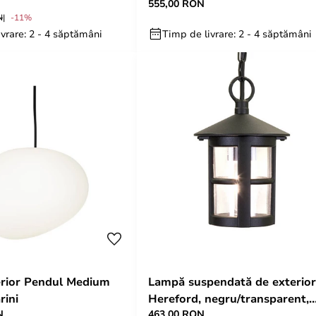
555,00 RON
by
Elstead
N
-11%
vrare: 2 - 4 săptămâni
Timp de livrare: 2 - 4 săptămâni
rior Pendul Medium
Lampă suspendată de exterior
rini
Hereford, negru/transparent,
N
463,00 RON
IP43 - Elstead