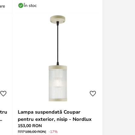
În stoc
are
tru
Lampa suspendată Coupar
pentru exterior, nisip - Nordlux
153,00 RON
RRP
186,00 RON
-17%