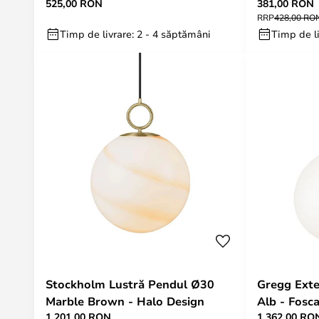
525,00 RON
381,00 RON
Lindby
USB - Lind
RRP
428,00 RO
Timp de livrare: 2 - 4 săptămâni
Timp de li
Stockholm Lustră Pendul Ø30
Gregg Exte
Marble Brown - Halo Design
Alb - Fosca
1.201,00 RON
1.362,00 RO