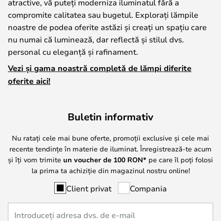
atractive, vă puteți moderniza iluminatul fără a
compromite calitatea sau bugetul. Explorați lămpile
noastre de podea oferite astăzi și creați un spațiu care
nu numai că luminează, dar reflectă și stilul dvs.
personal cu eleganță și rafinament.
Vezi și gama noastră completă de lămpi diferite
oferite aici!
Buletin informativ
Nu ratați cele mai bune oferte, promoții exclusive și cele mai
recente tendințe în materie de iluminat. Înregistrează-te acum
și îți vom trimite
un voucher de
100
RON*
pe care îl poți folosi
la prima ta achiziție din magazinul nostru online!
Client privat
Compania