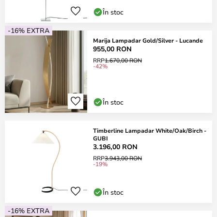
În stoc
-16% EXTRA
Marija Lampadar Gold/Silver - Lucande
955,00 RON
RRP
1.670,00 RON
-42%
În stoc
Timberline Lampadar White/Oak/Birch -
GUBI
3.196,00 RON
RRP
3.943,00 RON
-19%
În stoc
-16% EXTRA