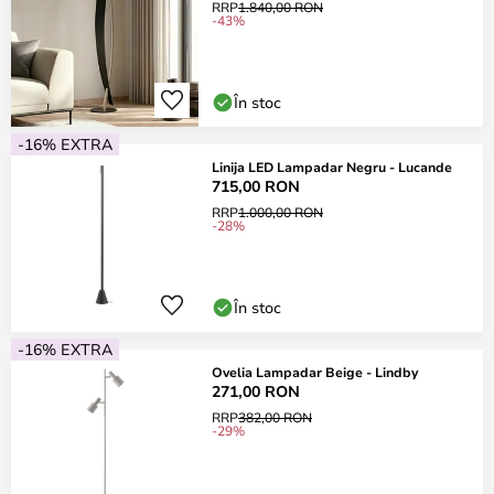
RRP
1.840,00 RON
-43%
În stoc
-16% EXTRA
Linija LED Lampadar Negru - Lucande
715,00 RON
RRP
1.000,00 RON
-28%
În stoc
-16% EXTRA
Ovelia Lampadar Beige - Lindby
271,00 RON
RRP
382,00 RON
-29%