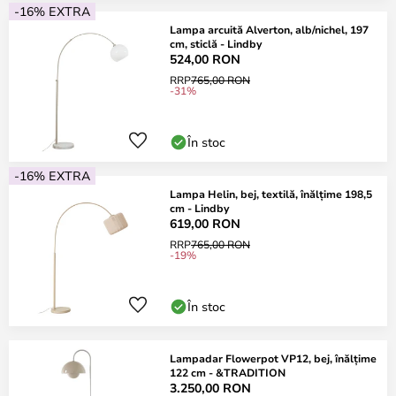
-16% EXTRA
Lampa arcuită Alverton, alb/nichel, 197
cm, sticlă - Lindby
524,00 RON
RRP
765,00 RON
-31%
În stoc
-16% EXTRA
Lampa Helin, bej, textilă, înălțime 198,5
cm - Lindby
619,00 RON
RRP
765,00 RON
-19%
În stoc
Lampadar Flowerpot VP12, bej, înălțime
122 cm - &TRADITION
3.250,00 RON