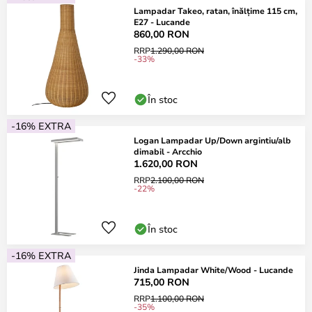
Lampadar Takeo, ratan, înălțime 115 cm,
E27 - Lucande
860,00 RON
RRP
1.290,00 RON
-33%
În stoc
-16% EXTRA
Logan Lampadar Up/Down argintiu/alb
dimabil - Arcchio
1.620,00 RON
RRP
2.100,00 RON
-22%
În stoc
-16% EXTRA
Jinda Lampadar White/Wood - Lucande
715,00 RON
RRP
1.100,00 RON
-35%