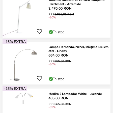
Parchment - Artemide
2.470,00 RON
RRP
3.088,00 RON
-20%
În stoc
-16% EXTRA
Lampa Hernando, nichel, înălțime 188 cm,
oțel - Lindby
664,00 RON
RRP
955,00 RON
-30%
În stoc
-16% EXTRA
Medira 2 Lampadar White - Lucande
405,00 RON
RRP
665,00 RON
-39%