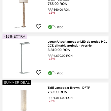
765,00 RON
RRP
860,00 RON
-11%
În stoc
-16% EXTRA
Logan Ultra lampadar LED de podea HCL
CCT, dimabil, argintiu - Arcchio
3.810,00 RON
RRP
4.670,00 RON
-18%
În stoc
SUMMER DEAL
Talli Lampadar Brown - DFTP
759,00 RON
RRP
1.011,00 RON
-25%