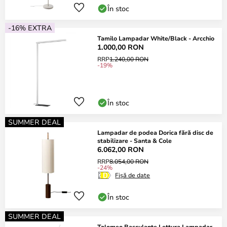
În stoc
-16% EXTRA
Tamilo Lampadar White/Black - Arcchio
1.000,00 RON
RRP
1.240,00 RON
-19%
În stoc
SUMMER DEAL
Lampadar de podea Dorica fără disc de
stabilizare - Santa & Cole
6.062,00 RON
RRP
8.054,00 RON
-24%
Fișă de date
În stoc
SUMMER DEAL
Tolomeo Basculante Lettura Lampadar