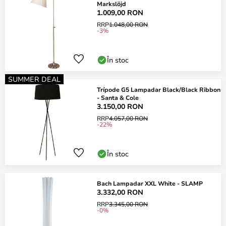
Markslöjd
1.009,00 RON
RRP
1.048,00 RON
-3%
În stoc
SUMMER DEAL
Trípode G5 Lampadar Black/Black Ribbon
- Santa & Cole
3.150,00 RON
RRP
4.057,00 RON
-22%
În stoc
Bach Lampadar XXL White - SLAMP
3.332,00 RON
RRP
3.345,00 RON
-0%