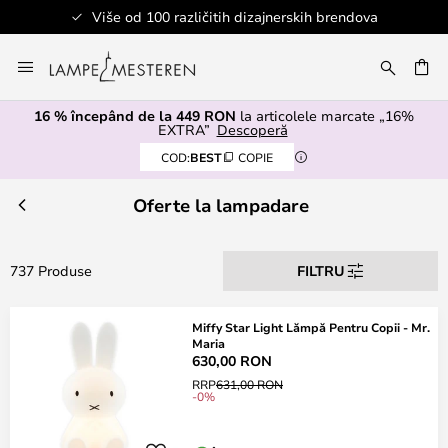
Više od 100 različitih dizajnerskih brendova
Mergeti
la
ARE
Continut
16 % începând de la 449 RON
la articolele marcate „16%
EXTRA”
Descoperă
COD:
BEST
COPIE
Oferte la lampadare
737 Produse
FILTRU
Miffy Star Light Lămpă Pentru Copii - Mr.
Maria
630,00 RON
RRP
631,00 RON
-0%