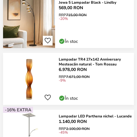
Jewa 5 Lampadar Black - Lindby
569,00 RON
RRP
715,00 RON
-20%
În stoc
Lampadar TR4 27x142 Anniversary
Mesteacăn natural - Tom Rossau
6.978,00 RON
RRP
7.671,00 RON
-9%
În stoc
-16% EXTRA
Lampadar LED Parthena nichel - Lucande
1.140,00 RON
RRP
2.100,00 RON
-45%