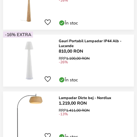
-16%
În stoc
-16% EXTRA
Gauri Portabil Lampadar IP44 Alb -
Lucande
810,00 RON
RRP
1.100,00 RON
-26%
În stoc
Lampadar Dicte bej - Nordlux
1.219,00 RON
RRP
1.411,00 RON
-13%
În stoc