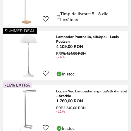
Timp de livrare: 5 - 8 zile
lucrătoare
SUMMER DEAL
Lampadar Panthella, alb/opal - Louis
Poulsen
4.109,00 RON
RRP
5.414,00 RON
-24%
În stoc
-16% EXTRA
Logan Neo Lampadar argintiu/alb dimabil
- Arcchio
1.760,00 RON
RRP
2.240,00 RON
-21%
În stoc