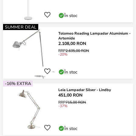
În stoc
SUMMER DEAL
Tolomeo Reading Lampadar Aluminium -
Artemide
2.108,00 RON
RRP
2.635,00 RON
-20%
În stoc
-16% EXTRA
Leia Lampadar Silver - Lindby
451,00 RON
RRP
715,00 RON
-37%
În stoc