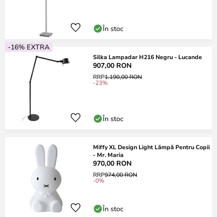
În stoc
-16% EXTRA
Silka Lampadar H216 Negru - Lucande
907,00 RON
RRP
1.190,00 RON
-23%
În stoc
Miffy XL Design Light Lămpă Pentru Copii
- Mr. Maria
970,00 RON
RRP
974,00 RON
-0%
În stoc