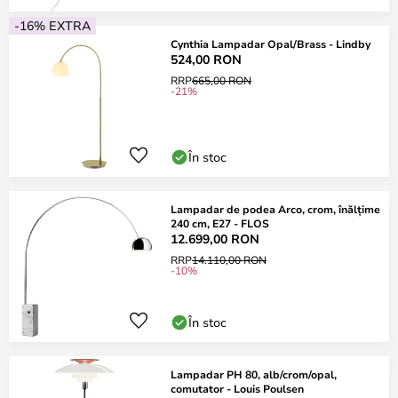
-16% EXTRA
Cynthia Lampadar Opal/Brass - Lindby
524,00 RON
RRP
665,00 RON
-21%
În stoc
Lampadar de podea Arco, crom, înălțime
240 cm, E27 - FLOS
12.699,00 RON
RRP
14.110,00 RON
-10%
În stoc
Lampadar PH 80, alb/crom/opal,
comutator - Louis Poulsen