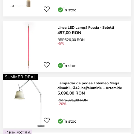
În stoc
Linea LED Lampă Fucsia - Seletti
497,00 RON
RRP
526,00 RON
-5%
În stoc
SUMMER DEAL
Lampadar de podea Tolomeo Mega
dimabil, Ø42, bej/aluminiu - Artemide
5.096,00 RON
RRP
6.371,00 RON
-20%
În stoc
-16% EXTRA