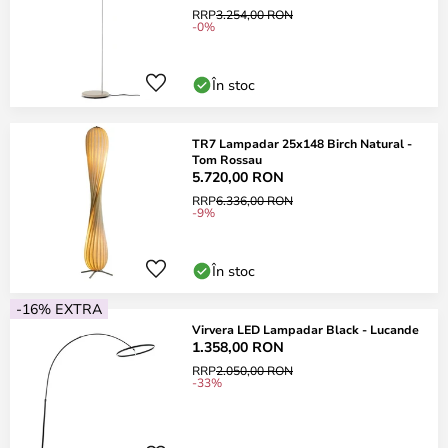
RRP
3.254,00 RON
-0%
În stoc
TR7 Lampadar 25x148 Birch Natural -
Tom Rossau
5.720,00 RON
RRP
6.336,00 RON
-9%
În stoc
-16% EXTRA
Virvera LED Lampadar Black - Lucande
1.358,00 RON
RRP
2.050,00 RON
-33%