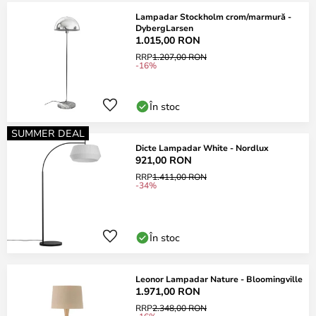
Lampadar Stockholm crom/marmură -
DybergLarsen
1.015,00 RON
RRP
1.207,00 RON
-16%
În stoc
SUMMER DEAL
Dicte Lampadar White - Nordlux
921,00 RON
RRP
1.411,00 RON
-34%
În stoc
Leonor Lampadar Nature - Bloomingville
1.971,00 RON
RRP
2.348,00 RON