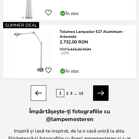
În stoc
SUMMER DEAL
Tolomeo Lampadar E27 Aluminium -
Artemide
2.732,00 RON
RRP
3.415,00 RON
-20%
În stoc
Pagina
1
2
3
...
13
Anterior
Următorul
Împărtășește-ți fotografiile cu
@lampemesteren
Inspiră și lasă-te inspirat, de la o casă unică la alta.
Etichetează-ți fotografiile cu #yesLampemesteren și s-ar