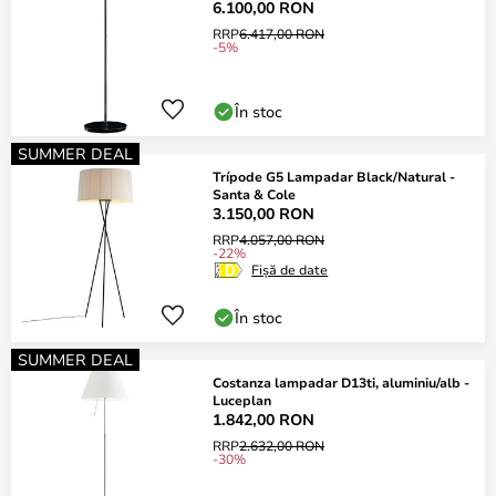
6.100,00 RON
RRP
6.417,00 RON
-5%
În stoc
SUMMER DEAL
Trípode G5 Lampadar Black/Natural -
Santa & Cole
3.150,00 RON
RRP
4.057,00 RON
-22%
Fișă de date
În stoc
SUMMER DEAL
Costanza lampadar D13ti, aluminiu/alb -
Luceplan
1.842,00 RON
RRP
2.632,00 RON
-30%