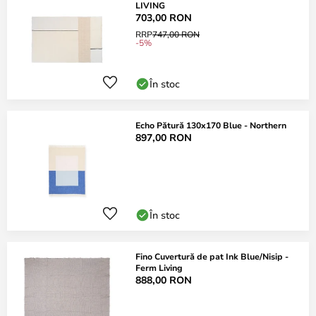
LIVING
703,00 RON
RRP
747,00 RON
-5%
În stoc
Echo Pătură 130x170 Blue - Northern
897,00 RON
În stoc
Fino Cuvertură de pat Ink Blue/Nisip -
Ferm Living
888,00 RON