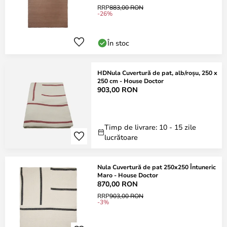
RRP
883,00 RON
-26%
În stoc
HDNula Cuvertură de pat, alb/roșu, 250 x
250 cm - House Doctor
903,00 RON
Timp de livrare: 10 - 15 zile
lucrătoare
Nula Cuvertură de pat 250x250 Întuneric
Maro - House Doctor
870,00 RON
RRP
903,00 RON
-3%