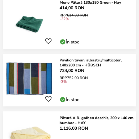
Mono Pătură 130x180 Green - Hay
414,00 RON
RRP
614,00 RON
-32%
În stoc
Pavilion tavan, albastru/multicolor,
140x200 cm - HÜBSCH
724,00 RON
RRP
752,00 RON
-3%
În stoc
Pătură AIR, galben deschis, 200 x 140 cm,
bumbac - HAY
1.116,00 RON