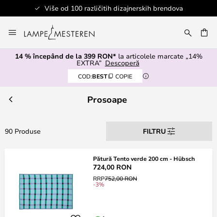
Više od 100 različitih dizajnerskih brendova
Mergeti
la
ARE
Continut
14 % începând de la 399 RON*
la articolele marcate „14%
EXTRA”
Descoperă
COD:
BEST
COPIE
Prosoape
90 Produse
FILTRU
Pătură Tento verde 200 cm - Hübsch
724,00 RON
RRP
752,00 RON
-3%