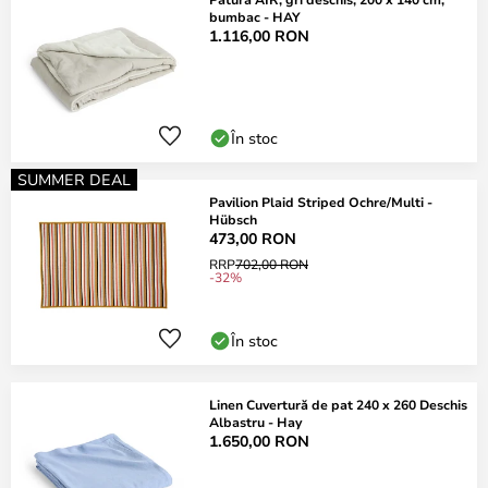
bumbac - HAY
1.116,00 RON
În stoc
SUMMER DEAL
Pavilion Plaid Striped Ochre/Multi -
Hübsch
473,00 RON
RRP
702,00 RON
-32%
În stoc
Linen Cuvertură de pat 240 x 260 Deschis
Albastru - Hay
1.650,00 RON