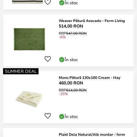
În stoc
Weaver Pătură Avocado - Ferm Living
514,00 RON
RRP
547,00 RON
-6%
În stoc
SUMMER DEAL
Mono Pătură 130x180 Cream - Hay
460,00 RON
RRP
614,00 RON
-25%
În stoc
Plaid Dela Natural/Alb murdar - ferm