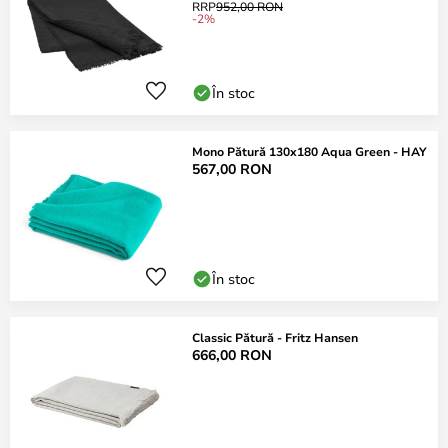
RRP
952,00 RON
-2%
În stoc
Mono Pătură 130x180 Aqua Green - HAY
567,00 RON
În stoc
Classic Pătură - Fritz Hansen
666,00 RON