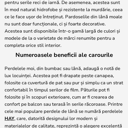
pentru serile reci de iarnă. De asemenea, acestea sunt
în mod natural hidrofobe și rezistente la murdărie, ceea
ce le face ușor de întreținut. Pardoselile din lână moale
nu sunt doar funcționale, ci și foarte decorative.
Acestea sunt disponibile într-o gamă largă de culori și
modele de la o varietate de mărci renumite pentru a
completa orice stil interior.
Numeroasele beneficii ale carourile
Perdelele moi, din bumbac sau lână, adaugă o notă de
lux locuinței. Acestea pot fi drapate peste canapea,
folosite ca cuvertură de pat sau pur și simplu ca un strat
confortabil în timpul serilor de film. Păturile pot fi
folosite și în scopuri exterioare, cum ar fi crearea de
confort pe balcon sau terasă în serile răcoroase. Printre
cele mai populare perdele de lână se numără perdelele
HAY
, care, datorită designului lor modern și
materialelor de calitate, reprezintă o alegere excelentă