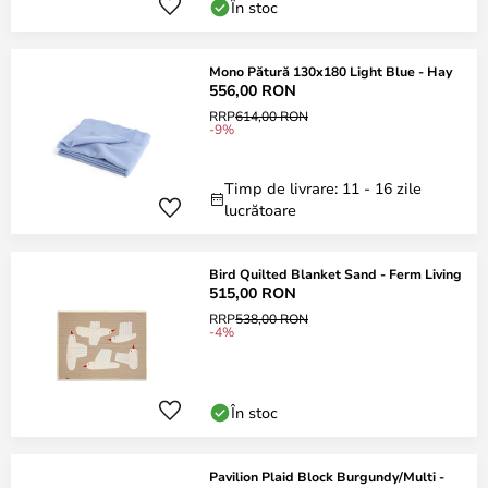
În stoc
Mono Pătură 130x180 Light Blue - Hay
556,00 RON
RRP
614,00 RON
-9%
Timp de livrare: 11 - 16 zile
lucrătoare
Bird Quilted Blanket Sand - Ferm Living
515,00 RON
RRP
538,00 RON
-4%
În stoc
Pavilion Plaid Block Burgundy/Multi -