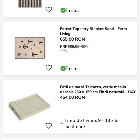
În stoc
Forest Tapestry Blanket Sand - Ferm
Living
655,00 RON
RRP
686,00 RON
-4%
În stoc
Fată de masă Terrazza, verde măslin
deschis 230 x 150 cm Fibră naturală - HAY
454,00 RON
Timp de livrare: 9 - 13 zile
lucrătoare