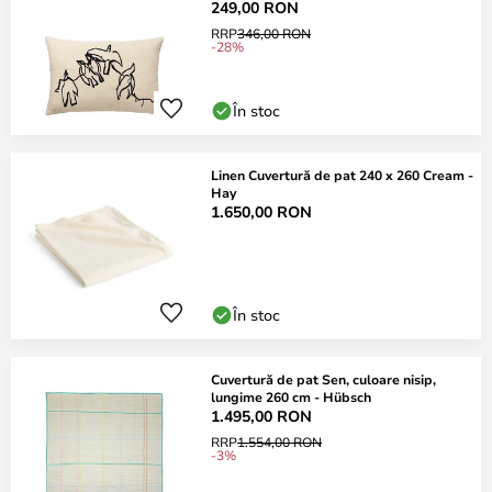
249,00 RON
RRP
346,00 RON
-28%
În stoc
Linen Cuvertură de pat 240 x 260 Cream -
Hay
1.650,00 RON
În stoc
Cuvertură de pat Sen, culoare nisip,
lungime 260 cm - Hübsch
1.495,00 RON
RRP
1.554,00 RON
-3%