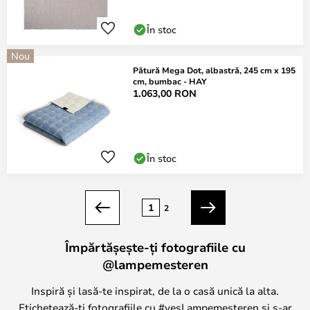
În stoc
Nou
Pătură Mega Dot, albastră, 245 cm x 195
cm, bumbac - HAY
1.063,00 RON
În stoc
Pagina
1
2
Anterior
Următorul
Împărtășește-ți fotografiile cu
@lampemesteren
Inspiră și lasă-te inspirat, de la o casă unică la alta.
Etichetează-ți fotografiile cu #yesLampemesteren și s-ar