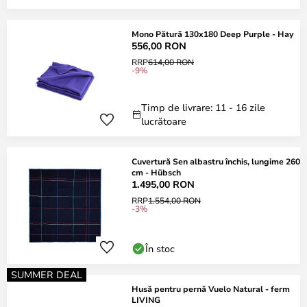
Mono Pătură 130x180 Deep Purple - Hay
556,00 RON
RRP
614,00 RON
-9%
Timp de livrare: 11 - 16 zile
lucrătoare
Cuvertură Sen albastru închis, lungime 260
cm - Hübsch
1.495,00 RON
RRP
1.554,00 RON
-3%
În stoc
SUMMER DEAL
Husă pentru pernă Vuelo Natural - ferm
LIVING