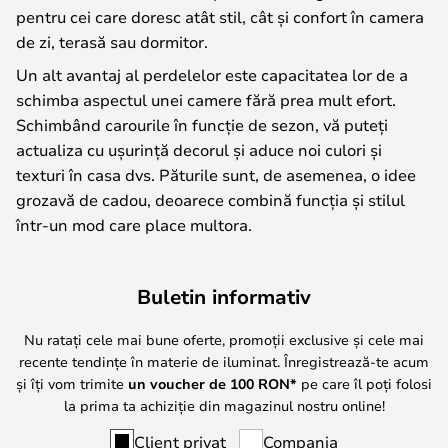
pentru cei care doresc atât stil, cât și confort în camera
de zi, terasă sau dormitor.
Un alt avantaj al perdelelor este capacitatea lor de a
schimba aspectul unei camere fără prea mult efort.
Schimbând carourile în funcție de sezon, vă puteți
actualiza cu ușurință decorul și aduce noi culori și
texturi în casa dvs. Păturile sunt, de asemenea, o idee
grozavă de cadou, deoarece combină funcția și stilul
într-un mod care place multora.
Buletin informativ
Nu ratați cele mai bune oferte, promoții exclusive și cele mai
recente tendințe în materie de iluminat. Înregistrează-te acum
și îți vom trimite
un voucher de
100
RON*
pe care îl poți folosi
la prima ta achiziție din magazinul nostru online!
Client privat
Compania