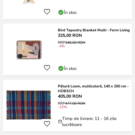
În stoc
Bird Tapestry Blanket Multi - Ferm Living
325,00 RON
RRP
340,00 RON
-4%
În stoc
Pătură Loom, multicoloră, 140 x 200 cm -
HÜBSCH
405,00 RON
RRP
477,00 RON
-15%
Timp de livrare: 11 - 16 zile
lucrătoare