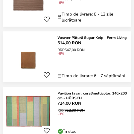
-6%
Timp de livrare: 8 - 12 zile
lucrătoare
Weaver Pătură Sugar Kelp - Ferm Living
514,00 RON
RRP
547,00 RON
-6%
Timp de livrare: 6 - 7 săptămâni
Pavilion tavan, coral/multicolor, 140x200
cm - HÜBSCH
724,00 RON
RRP
752,00 RON
-3%
În stoc