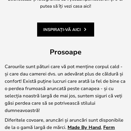
putea să îți vezi casa aici!
INSPIRAȚI-VĂ AICI
Prosoape
Carourile sunt pături care vă pot menține corpul cald -
și care dau camerei dvs. un adevărat plus de căldură și
confort! Există puține lucruri care arată la fel de bine ca
o perdea frumoasă aruncată peste canapea - și cu
selecția noastră largă de mai jos, suntem siguri că veți
găsi perdea care să se potrivească stilului
dumneavoastră!
Diferitele covoare, aruncări și aruncări sunt disponibile
de la o gamă largă de mărci.
Made By Hand
,
Ferm