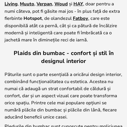
Living
,
Muuto
,
Verpan
,
Woud
și
HAY
, doar pentru a
numi câteva, pot fi găsite mai jos - în plus față de extra
fierbinte
Hotspot
, de olandezul
Fatboy
, care este
disponibilă atât ca pernă, cât și ca pătură de încălzire
modernă și inteligentă care poate fi îmbrăcată ca o
jachetă mare în diminețile reci de iarnă.
Plaids din bumbac - confort și stil în
designul interior
Păturile sunt o parte esențială a oricărui design interior,
combinând funcționalitatea cu estetica. Acestea nu
numai că adaugă un strat confortabil de căldură și
confort, dar și un aspect vizual care poate transforma
orice spațiu. Printre cele mai populare opțiuni se
numără plăcile din bumbac și plăcile din lână, fiecare
aducând beneficii unice casei.
Pledurile din bumbac sunt cunoscute pentru moliciunea