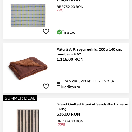
RRP
752,00 RON
-3%
În stoc
Pătură AIR, roșu ruginiu, 200 x 140 cm,
bumbac - HAY
1.116,00 RON
Timp de livrare: 10 - 15 zile
lucrătoare
SUMMER DEAL
Grand Quilted Blanket Sand/Black - Ferm
Living
636,00 RON
RRP
834,00 RON
-23%