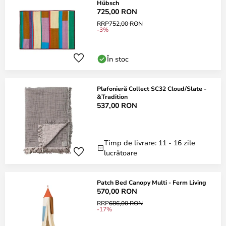
Hübsch
725,00 RON
RRP
752,00 RON
-3%
În stoc
Plafonieră Collect SC32 Cloud/Slate -
&Tradition
537,00 RON
Timp de livrare: 11 - 16 zile
lucrătoare
Patch Bed Canopy Multi - Ferm Living
570,00 RON
RRP
686,00 RON
-17%