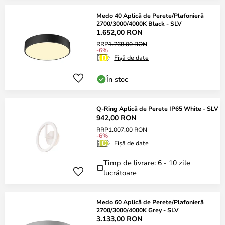
Medo 40 Aplică de Perete/Plafonieră
2700/3000/4000K Black - SLV
1.652,00 RON
RRP
1.768,00 RON
-6%
Fișă de date
În stoc
Q-Ring Aplică de Perete IP65 White - SLV
942,00 RON
RRP
1.007,00 RON
-6%
Fișă de date
Timp de livrare: 6 - 10 zile
lucrătoare
Medo 60 Aplică de Perete/Plafonieră
2700/3000/4000K Grey - SLV
3.133,00 RON