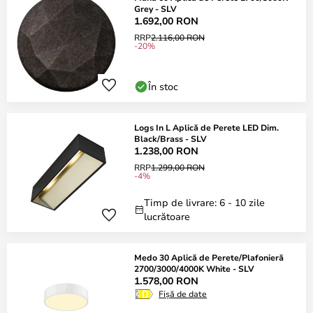
Grey - SLV
1.692,00 RON
RRP
2.116,00 RON
-20%
În stoc
Logs In L Aplică de Perete LED Dim.
Black/Brass - SLV
1.238,00 RON
RRP
1.299,00 RON
-4%
Timp de livrare: 6 - 10 zile
lucrătoare
Medo 30 Aplică de Perete/Plafonieră
2700/3000/4000K White - SLV
1.578,00 RON
Fișă de date