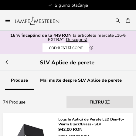
Sigurno plaćanje
Mergeti
la
ARE
Continut
16 % începând de la 449 RON
la articolele marcate „16%
EXTRA”
Descoperă
COD:
BEST
COPIE
SLV Aplice de perete
Produse
Mai multe despre SLV Aplice de perete
74 Produse
FILTRU
Logs In Aplică de Perete LED Dim-To-
Warm Black/Brass - SLV
942,00 RON