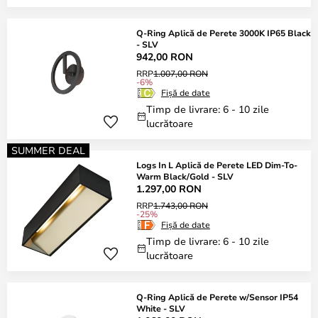
Q-Ring Aplică de Perete 3000K IP65 Black
- SLV
942,00 RON
RRP
1.007,00 RON
-6%
Fișă de date
Timp de livrare: 6 - 10 zile
lucrătoare
SUMMER DEAL
Logs In L Aplică de Perete LED Dim-To-
Warm Black/Gold - SLV
1.297,00 RON
RRP
1.743,00 RON
-25%
Fișă de date
Timp de livrare: 6 - 10 zile
lucrătoare
Q-Ring Aplică de Perete w/Sensor IP54
White - SLV