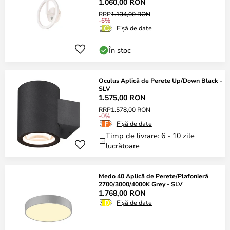
1.060,00 RON
RRP
1.134,00 RON
-6%
Fișă de date
În stoc
Oculus Aplică de Perete Up/Down Black -
SLV
1.575,00 RON
RRP
1.578,00 RON
-0%
Fișă de date
Timp de livrare: 6 - 10 zile
lucrătoare
Medo 40 Aplică de Perete/Plafonieră
2700/3000/4000K Grey - SLV
1.768,00 RON
Fișă de date