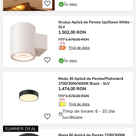
În stoc
Oculus Aplică de Perete Up/Down White -
SLV
1.502,00 RON
RRP
1.578,00 RON
-4%
Fișă de date
În stoc
Medo 30 Aplică de Perete/Plafonieră
2700/3000/4000K Black - SLV
1.474,00 RON
RRP
1.578,00 RON
-6%
Fișă de date
Timp de livrare: 6 - 10 zile
lucrătoare
SUMMER DEAL
Mana 60 Aplică de Perete 2700/3000K