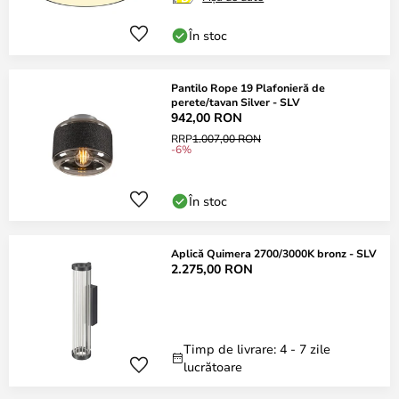
În stoc
Pantilo Rope 19 Plafonieră de
perete/tavan Silver - SLV
942,00 RON
RRP
1.007,00 RON
-6%
În stoc
Aplică Quimera 2700/3000K bronz - SLV
2.275,00 RON
Timp de livrare: 4 - 7 zile
lucrătoare