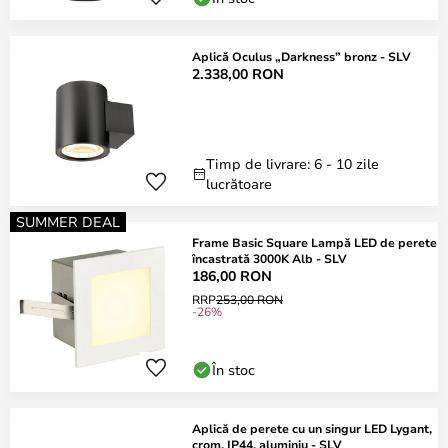
Aplică Oculus „Darkness” bronz - SLV
2.338,00 RON
Timp de livrare: 6 - 10 zile
lucrătoare
SUMMER DEAL
Frame Basic Square Lampă LED de perete
încastrată 3000K Alb - SLV
186,00 RON
RRP
253,00 RON
-26%
În stoc
Aplică de perete cu un singur LED Lygant,
crom, IP44, aluminiu - SLV