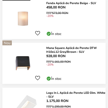
Fenda Aplică de Perete Beige - SLV
458,00 RON
RRP
573,00 RON
-20%
În stoc
Nou
Mana Square Aplică de Perete DTW
H10xL12 Grey/Brown - SLV
928,00 RON
RRP
1.161,00 RON
-20%
În stoc
Logs In L Aplică de Perete LED Dim. White
- SLV
1.175,00 RON
RRP
1.299,00 RON