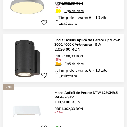
RRP
3.352,00 RON
-6%
Fișă de date
Timp de livrare: 6 - 10 zile
lucrătoare
Enola Oculus Aplică de Perete Up/Down
3000/4000K Anthracite - SLV
2.036,00 RON
RRP
2.180,00 RON
-6%
Fișă de date
Timp de livrare: 6 - 10 zile
lucrătoare
Nou
Mana Aplică de Perete DTW L29XH9,5
White - SLV
1.089,00 RON
RRP
1.362,00 RON
-20%