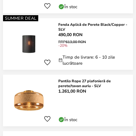
În stoc
SUMMER DEAL
Fenda Aplică de Perete Black/Copper -
SLV
490,00 RON
RRP
613,00 RON
-20%
Timp de livrare: 6 - 10 zile
lucrătoare
Pantilo Rope 27 plafonieră de
perete/tavan auriu - SLV
1.261,00 RON
În stoc