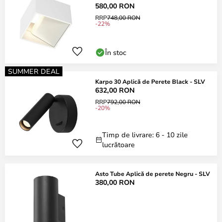
580,00 RON
RRP
748,00 RON
-22%
În stoc
SUMMER DEAL
Karpo 30 Aplică de Perete Black - SLV
632,00 RON
RRP
792,00 RON
-20%
Timp de livrare: 6 - 10 zile
lucrătoare
Asto Tube Aplică de perete Negru - SLV
380,00 RON