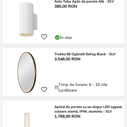
Asto Tube Aplic de perete Alb - SLV
380,00 RON
În stoc
Trukko 80 Oglindă Defog Black - SLV
3.548,00 RON
Timp de livrare: 6 - 10 zile
lucrătoare
Aplică de perete cu un singur LED Lygant,
culoare alamă, IP44, aluminiu - SLV
1.768,00 RON