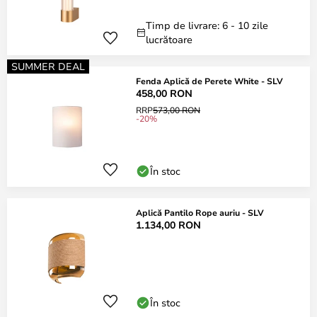
Timp de livrare: 6 - 10 zile
lucrătoare
SUMMER DEAL
Fenda Aplică de Perete White - SLV
458,00 RON
RRP
573,00 RON
-20%
În stoc
Aplică Pantilo Rope auriu - SLV
1.134,00 RON
În stoc