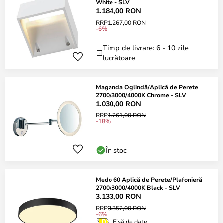
White - SLV
1.184,00 RON
RRP
1.267,00 RON
-6%
Timp de livrare: 6 - 10 zile
lucrătoare
Maganda Oglindă/Aplică de Perete
2700/3000/4000K Chrome - SLV
1.030,00 RON
RRP
1.261,00 RON
-18%
În stoc
Medo 60 Aplică de Perete/Plafonieră
2700/3000/4000K Black - SLV
3.133,00 RON
RRP
3.352,00 RON
-6%
Fișă de date