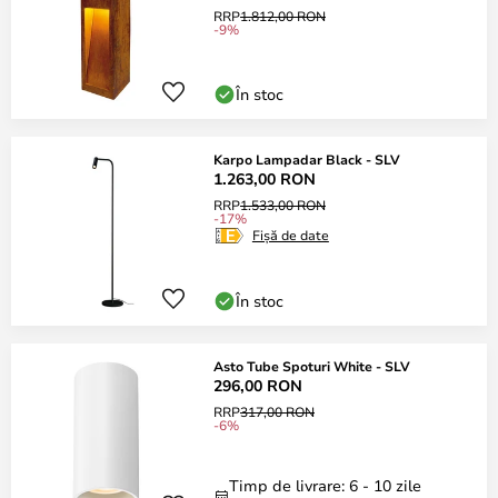
RRP
1.812,00 RON
-9%
În stoc
Karpo Lampadar Black - SLV
1.263,00 RON
RRP
1.533,00 RON
-17%
Fișă de date
În stoc
Asto Tube Spoturi White - SLV
296,00 RON
RRP
317,00 RON
-6%
Timp de livrare: 6 - 10 zile