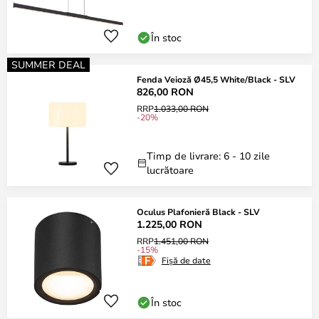
În stoc
SUMMER DEAL
Fenda Veioză Ø45,5 White/Black - SLV
826,00 RON
RRP
1.033,00 RON
-20%
Timp de livrare: 6 - 10 zile
lucrătoare
Oculus Plafonieră Black - SLV
1.225,00 RON
RRP
1.451,00 RON
-15%
Fișă de date
În stoc