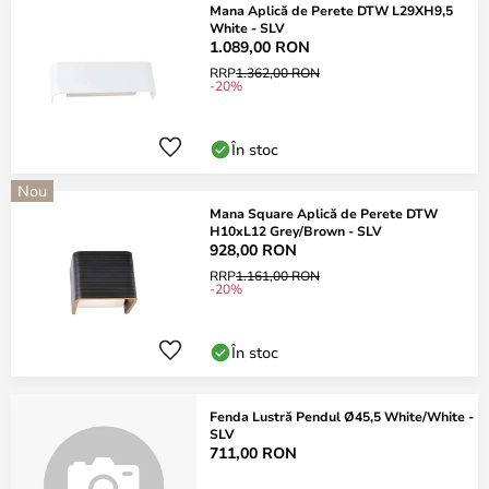
Mana Aplică de Perete DTW L29XH9,5
White - SLV
1.089,00 RON
RRP
1.362,00 RON
-20%
În stoc
Nou
Mana Square Aplică de Perete DTW
H10xL12 Grey/Brown - SLV
928,00 RON
RRP
1.161,00 RON
-20%
În stoc
Fenda Lustră Pendul Ø45,5 White/White -
SLV
711,00 RON