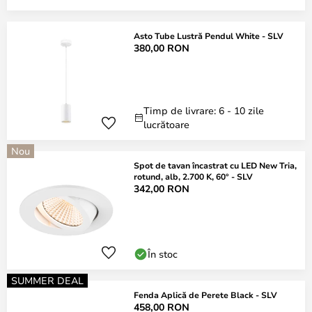
Asto Tube Lustră Pendul White - SLV
380,00 RON
Timp de livrare: 6 - 10 zile
lucrătoare
Nou
Spot de tavan încastrat cu LED New Tria,
rotund, alb, 2.700 K, 60° - SLV
342,00 RON
În stoc
SUMMER DEAL
Fenda Aplică de Perete Black - SLV
458,00 RON