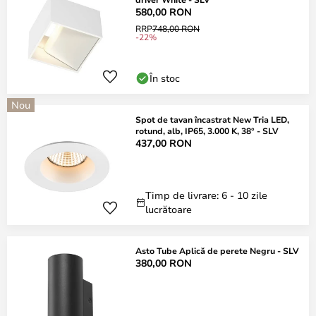
580,00 RON
RRP
748,00 RON
-22%
În stoc
Nou
Spot de tavan încastrat New Tria LED,
rotund, alb, IP65, 3.000 K, 38° - SLV
437,00 RON
Timp de livrare: 6 - 10 zile
lucrătoare
Asto Tube Aplică de perete Negru - SLV
380,00 RON