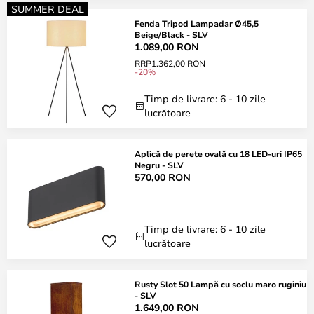
SUMMER DEAL
Fenda Tripod Lampadar Ø45,5
Beige/Black - SLV
1.089,00 RON
RRP
1.362,00 RON
-20%
Timp de livrare: 6 - 10 zile
lucrătoare
Aplică de perete ovală cu 18 LED-uri IP65
Negru - SLV
570,00 RON
Timp de livrare: 6 - 10 zile
lucrătoare
Rusty Slot 50 Lampă cu soclu maro ruginiu
- SLV
1.649,00 RON