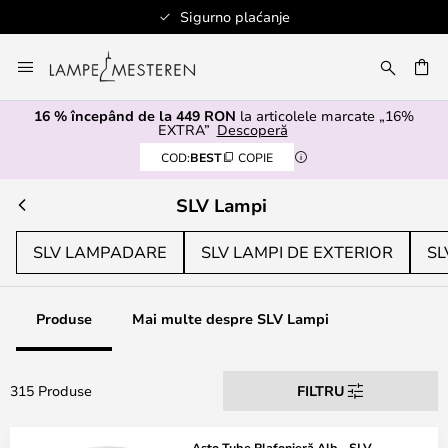
Sigurno plaćanje
Mergeti
la
ARE
Continut
16 % începând de la 449 RON
la articolele marcate „16%
EXTRA”
Descoperă
COD:
BEST
COPIE
SLV Lampi
SLV LAMPADARE
SLV LAMPI DE EXTERIOR
SL
Produse
Mai multe despre SLV Lampi
315 Produse
FILTRU
Asto Tube Plafonieră Alb - SLV