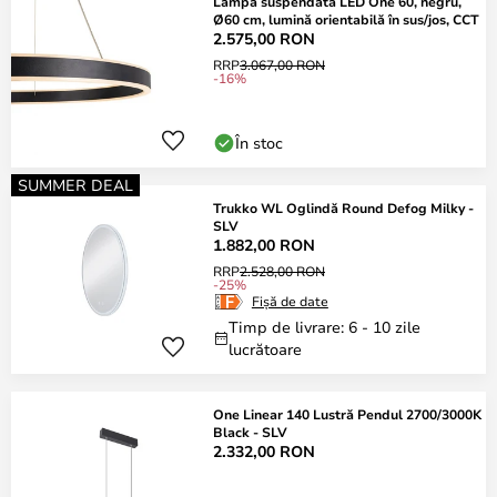
Lampă suspendată LED One 60, negru,
Ø60 cm, lumină orientabilă în sus/jos, CCT
2.575,00 RON
RRP
3.067,00 RON
-16%
În stoc
SUMMER DEAL
Trukko WL Oglindă Round Defog Milky -
SLV
1.882,00 RON
RRP
2.528,00 RON
-25%
Fișă de date
Timp de livrare: 6 - 10 zile
lucrătoare
One Linear 140 Lustră Pendul 2700/3000K
Black - SLV
2.332,00 RON