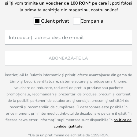
și îți vom trimite
un voucher de
100
RON*
pe care îl poți folosi
la prima ta achiziție din magazinul nostru online!
Client privat
Compania
ABONEAZĂ-TE LA
Înscrieți-vă la Buletin informativ și primiți oferte avantajoase din gama de
lămpi și becuri, ventilatoare, sisteme solare și produse smart home,
vouchere de reducere, reduceri de preț la produse sau pachete
promoționale, recomandări și prezentări de produse, precum și conținut
de la posibili parteneri de colaborare și sondaje, precum și solicitări de
recenzii și recomandări de cumpărare. O dezabonare este posibilă în
orice moment prin intermediul link-ului de dezabonare pe care îl găsiți în
fiecare newsletter. Informații suplimentare sunt disponibile în
politica de
confidențialitate
.
*De la un preț minim de achiziție de 1199 RON.