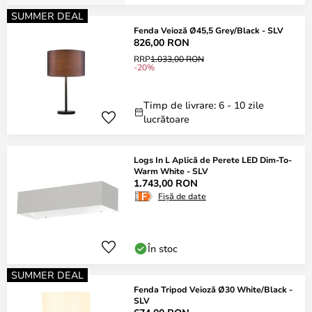
SUMMER DEAL
Fenda Veioză Ø45,5 Grey/Black - SLV
826,00 RON
RRP
1.033,00 RON
-20%
Timp de livrare: 6 - 10 zile
lucrătoare
Logs In L Aplică de Perete LED Dim-To-
Warm White - SLV
1.743,00 RON
Fișă de date
În stoc
SUMMER DEAL
Fenda Tripod Veioză Ø30 White/Black -
SLV