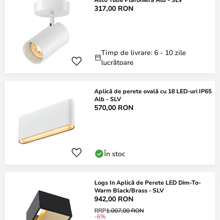
317,00 RON
Timp de livrare: 6 - 10 zile
lucrătoare
Aplică de perete ovală cu 18 LED-uri IP65
Alb - SLV
570,00 RON
În stoc
Logs In Aplică de Perete LED Dim-To-
Warm Black/Brass - SLV
942,00 RON
RRP
1.007,00 RON
-6%