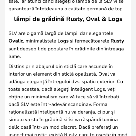
sale, iar atunci când alegeți o lampă de la SLV vi se
garantează întotdeauna o calitate germană de top.
lămpi de grădină Rusty, Oval & Logs
SLV are o gamă largă de lămpi, dar elegantele
Ovalic
, minimalistele
Logs
și fermecătoarele
Rusty
sunt deosebit de populare în grădinile din întreaga
lume.
Distins prin abajurul din sticlă care ascunde în
interior un element din sticlă opalizată, Oval va
adăuga eleganță întregului dvs. spațiu exterior. Cu
toate acestea, dacă alegeți inteligent Logs, veți
obține un minimalism care vă face să vă întrebați
dacă SLV este într-adevăr scandinav. Forma
raționalizată inteligentă nu va deranja, ci pur și
simplu va sta în grădină și își va răspândi lumina
delicioasă într-un mod discret. Dacă preferați un
aspect mai rustic, există Rusty, care folosește în mod