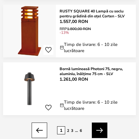
RUSTY SQUARE 40 Lampă cu soclu
pentru grădină din oțel Corten - SLV
1.557,00 RON
RRP
1.800,00 RON
-13%
Timp de livrare: 6 - 10 zile
lucrătoare
Bornă luminoasă Photoni 75, negru,
aluminiu, înălțime 75 cm - SLV
1.261,00 RON
Timp de livrare: 6 - 10 zile
lucrătoare
Pagina
1
2
3
...
6
Anterior
Următorul