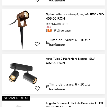
lucrătoare
Spike radiator cu țeapă, rugină, IP55 - SLV
405,00 RON
RRP
444,00 RON
-8%
Fișă de date
Timp de livrare: 6 - 10 zile
lucrătoare
Asto Tube 2 Plafonieră Negru - SLV
602,00 RON
Timp de livrare: 6 - 10 zile
lucrătoare
SUMMER DEAL
Logs In Square Aplică de Perete incl. LED
driver White - SLV