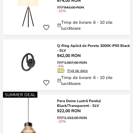
674,00 RON
RRP
843,00 RON
-20%
Timp de livrare: 6 - 10 zile
lucrătoare
Q-Ring Aplică de Perete 3000K IP65 Black
- SLV
942,00 RON
RRP
1.007,00 RON
-6%
Fișă de date
Timp de livrare: 6 - 10 zile
lucrătoare
SUMMER DEAL
Para Dome Lustră Pendul
Black/Transparent - SLV
922,00 RON
RRP
1.153,00 RON
-20%