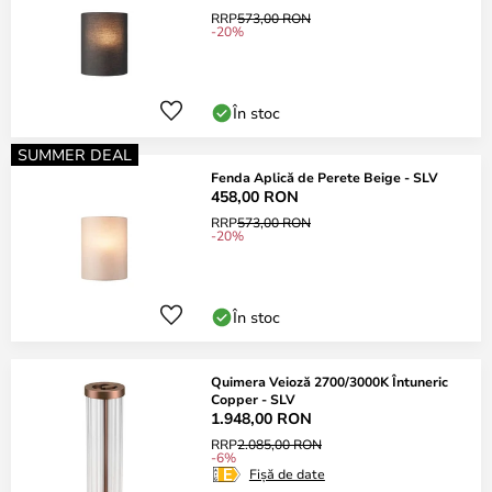
RRP
573,00 RON
-20%
În stoc
SUMMER DEAL
Fenda Aplică de Perete Beige - SLV
458,00 RON
RRP
573,00 RON
-20%
În stoc
Quimera Veioză 2700/3000K Întuneric
Copper - SLV
1.948,00 RON
RRP
2.085,00 RON
-6%
Fișă de date