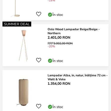
-19%
În stoc
SUMMER DEAL
Oslo Wood Lampadar Beige/Beige -
Northern
2.401,00 RON
RRP
3.002,00 RON
-20%
În stoc
Lampadar Alba, in, natur, înălțime 72 cm -
Watt & Veke
1.354,00 RON
În stoc