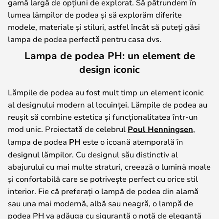
gamă largă de opțiuni de explorat. Să pătrundem în
lumea lămpilor de podea și să explorăm diferite
modele, materiale și stiluri, astfel încât să puteți găsi
lampa de podea perfectă pentru casa dvs.
Lampa de podea PH: un element de
design iconic
Lămpile de podea au fost mult timp un element iconic
al designului modern al locuinței. Lămpile de podea au
reușit să combine estetica și funcționalitatea într-un
mod unic. Proiectată de celebrul
Poul Henningsen
,
lampa de podea
PH
este o icoană atemporală în
designul lămpilor. Cu designul său distinctiv al
abajurului cu mai multe straturi, creează o lumină moale
și confortabilă care se potrivește perfect cu orice stil
interior. Fie că preferați o lampă de podea din alamă
sau una mai modernă, albă sau neagră, o lampă de
podea PH va adăuga cu siguranță o notă de eleganță