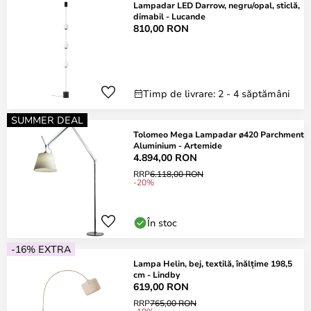
Lampadar LED Darrow, negru/opal, sticlă,
dimabil - Lucande
810,00 RON
Timp de livrare: 2 - 4 săptămâni
SUMMER DEAL
Tolomeo Mega Lampadar ø420 Parchment
Aluminium - Artemide
4.894,00 RON
RRP
6.118,00 RON
-20%
În stoc
-16% EXTRA
Lampa Helin, bej, textilă, înălțime 198,5
cm - Lindby
619,00 RON
RRP
765,00 RON