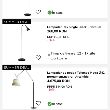
În stoc
SUMMER DEAL
Lampadar Ray Single Black - Nordlux
268,00 RON
RRP
362,00 RON
-26%
Timp de livrare: 12 - 17 zile
lucrătoare
SUMMER DEAL
Lampadar de podea Tolomeo Mega Ø42
pergament/negru - Artemide
4.675,00 RON
RRP
5.844,00 RON
-20%
În stoc