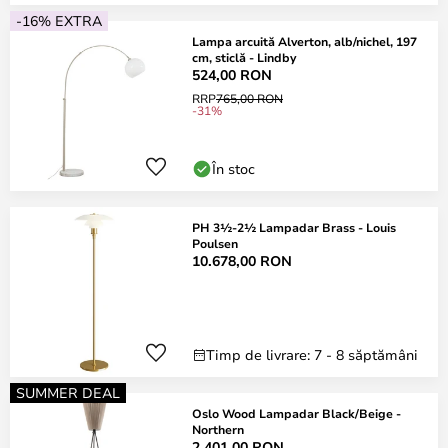
-16% EXTRA
Lampa arcuită Alverton, alb/nichel, 197
cm, sticlă - Lindby
524,00 RON
RRP
765,00 RON
-31%
În stoc
PH 3½-2½ Lampadar Brass - Louis
Poulsen
10.678,00 RON
Timp de livrare: 7 - 8 săptămâni
SUMMER DEAL
Oslo Wood Lampadar Black/Beige -
Northern
2.401,00 RON