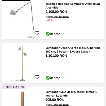
Tolomeo Reading Lampadar Aluminium -
Artemide
2.108,00 RON
RRP
2.635,00 RON
-20%
În stoc
Lampadar Ocean, verde măslin, înălțime
160 cm, 2 becuri - Dyberg Larsen
1.101,00 RON
În stoc
-16% EXTRA
Lampadar LED Lieske, stejar, dimabil,
negru - Lucande
905,00 RON
RRP
1.190,00 RON