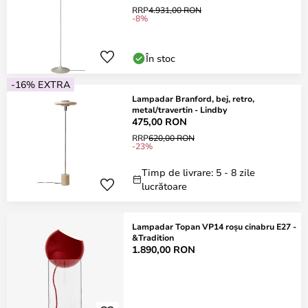
RRP
4.931,00 RON
-8%
În stoc
-16% EXTRA
Lampadar Branford, bej, retro,
metal/travertin - Lindby
475,00 RON
RRP
620,00 RON
-23%
Timp de livrare: 5 - 8 zile
lucrătoare
Lampadar Topan VP14 roșu cinabru E27 -
&Tradition
1.890,00 RON