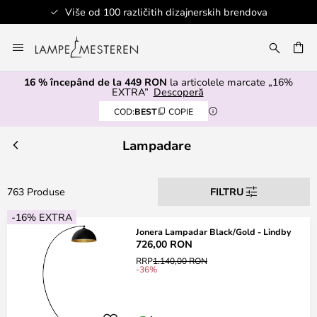
h brendova
Sigurno plaćanje
Mergeti
la
ARE
Continut
16 % începând de la 449 RON
la articolele marcate „16%
EXTRA”
Descoperă
COD:
BEST
COPIE
Lampadare
763 Produse
FILTRU
-16% EXTRA
Jonera Lampadar Black/Gold - Lindby
726,00 RON
RRP
1.140,00 RON
-36%