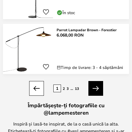
În stoc
Parrot Lampadar Brown - Forestier
6.068,00 RON
Timp de livrare: 3 - 4 săptămâni
Pagina
1
2
3
...
13
Anterior
Următorul
Împărtășește-ți fotografiile cu
@lampemesteren
Inspiră și lasă-te inspirat, de la o casă unică la alta.
Etichetează-ți fotografiile cu #yesLampemesteren și s-ar