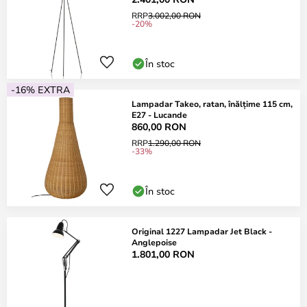
RRP
3.002,00 RON
-20%
În stoc
-16% EXTRA
Lampadar Takeo, ratan, înălțime 115 cm,
E27 - Lucande
860,00 RON
RRP
1.290,00 RON
-33%
În stoc
Original 1227 Lampadar Jet Black -
Anglepoise
1.801,00 RON