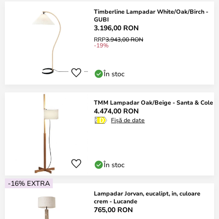
Timberline Lampadar White/Oak/Birch -
GUBI
3.196,00 RON
RRP
3.943,00 RON
-19%
În stoc
TMM Lampadar Oak/Beige - Santa & Cole
4.474,00 RON
Fișă de date
În stoc
-16% EXTRA
Lampadar Jorvan, eucalipt, in, culoare
crem - Lucande
765,00 RON