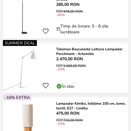
285,00 RON
RRP
476,00 RON
-40%
Timp de livrare: 5 - 8 zile
lucrătoare
SUMMER DEAL
Tolomeo Basculante Lettura Lampadar
Parchment - Artemide
2.470,00 RON
RRP
3.088,00 RON
-20%
În stoc
-16% EXTRA
Lampadar Kimiko, înălțime 100 cm, lemn,
textil, E27 - Lindby
475,00 RON
RRP
715,00 RON
-33%