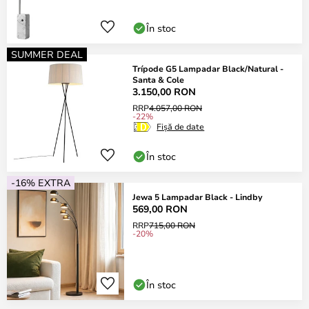
În stoc
SUMMER DEAL
Trípode G5 Lampadar Black/Natural -
Santa & Cole
3.150,00 RON
RRP
4.057,00 RON
-22%
Fișă de date
În stoc
-16% EXTRA
Jewa 5 Lampadar Black - Lindby
569,00 RON
RRP
715,00 RON
-20%
În stoc