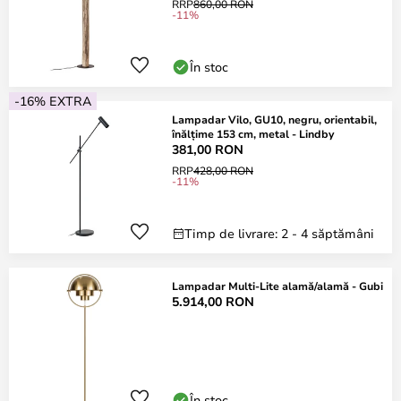
RRP
860,00 RON
-11%
În stoc
-16% EXTRA
Lampadar Vilo, GU10, negru, orientabil,
înălțime 153 cm, metal - Lindby
381,00 RON
RRP
428,00 RON
-11%
Timp de livrare: 2 - 4 săptămâni
Lampadar Multi-Lite alamă/alamă - Gubi
5.914,00 RON
În stoc