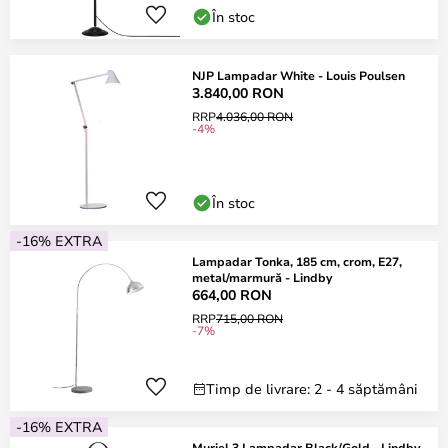
În stoc
NJP Lampadar White - Louis Poulsen
3.840,00 RON
RRP
4.036,00 RON
-4%
În stoc
-16% EXTRA
Lampadar Tonka, 185 cm, crom, E27,
metal/marmură - Lindby
664,00 RON
RRP
715,00 RON
-7%
Timp de livrare: 2 - 4 săptămâni
-16% EXTRA
Muriel 3 Lampadar Black/Gold - Lindby