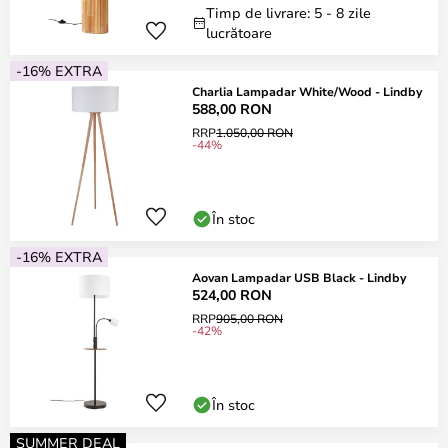
Timp de livrare: 5 - 8 zile
lucrătoare
-16% EXTRA
Charlia Lampadar White/Wood - Lindby
588,00 RON
RRP
1.050,00 RON
-44%
În stoc
-16% EXTRA
Aovan Lampadar USB Black - Lindby
524,00 RON
RRP
905,00 RON
-42%
În stoc
SUMMER DEAL