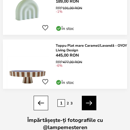
189,00 RON
RRP
191,00 RON
-1%
În stoc
Toppu Plat mare Caramel/Lavandă - OYOY
Living Design
445,00 RON
RRP
477,00 RON
-6%
În stoc
Pagina
1
2
3
Anterior
Următorul
Împărtășește-ți fotografiile cu
@lampemesteren