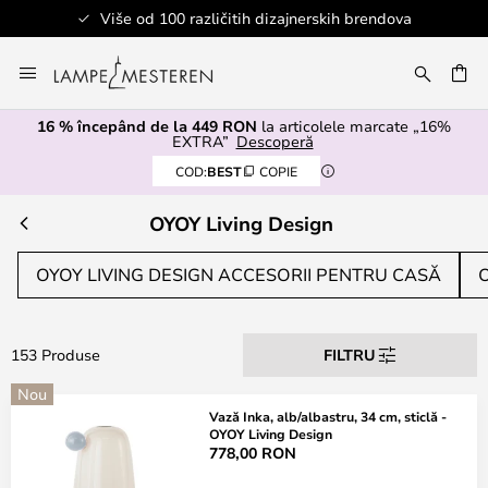
00 različitih dizajnerskih brendova
Mergeti
la
ARE
Continut
16 % începând de la 449 RON
la articolele marcate „16%
EXTRA”
Descoperă
COD:
BEST
COPIE
OYOY Living Design
OYOY LIVING DESIGN ACCESORII PENTRU CASĂ
153 Produse
FILTRU
Nou
Vază Inka, alb/albastru, 34 cm, sticlă -
OYOY Living Design
778,00 RON