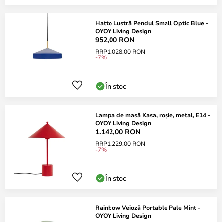
Hatto Lustră Pendul Small Optic Blue -
OYOY Living Design
952,00 RON
RRP
1.028,00 RON
-7%
În stoc
Lampa de masă Kasa, roșie, metal, E14 -
OYOY Living Design
1.142,00 RON
RRP
1.229,00 RON
-7%
În stoc
Rainbow Veioză Portable Pale Mint -
OYOY Living Design