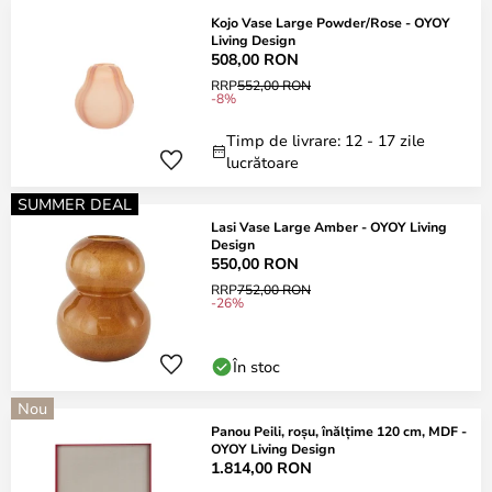
Kojo Vase Large Powder/Rose - OYOY
Living Design
508,00 RON
RRP
552,00 RON
-8%
Timp de livrare: 12 - 17 zile
lucrătoare
SUMMER DEAL
Lasi Vase Large Amber - OYOY Living
Design
550,00 RON
RRP
752,00 RON
-26%
În stoc
Nou
Panou Peili, roșu, înălțime 120 cm, MDF -
OYOY Living Design
1.814,00 RON