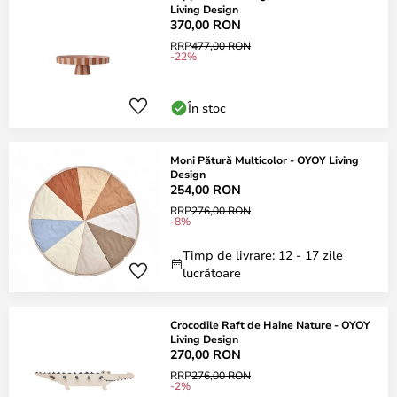
Living Design
370,00 RON
RRP
477,00 RON
-22%
În stoc
Moni Pătură Multicolor - OYOY Living
Design
254,00 RON
RRP
276,00 RON
-8%
Timp de livrare: 12 - 17 zile
lucrătoare
Crocodile Raft de Haine Nature - OYOY
Living Design
270,00 RON
RRP
276,00 RON
-2%