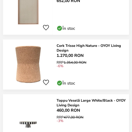
652,00 RON
În stoc
Cork Trisse High Nature - OYOY Living
Design
1.270,00 RON
RRP
1.354,00 RON
-6%
În stoc
Toppu Veselă Large White/Black - OYOY
Living Design
460,00 RON
RRP
477,00 RON
-3%