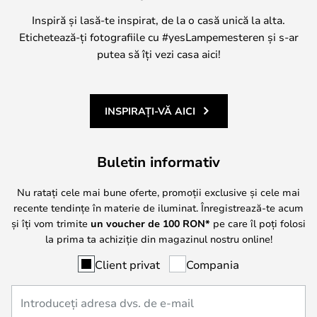
Inspiră și lasă-te inspirat, de la o casă unică la alta.
Etichetează-ți fotografiile cu #yesLampemesteren și s-ar
putea să îți vezi casa aici!
INSPIRAȚI-VĂ AICI
Buletin informativ
Nu ratați cele mai bune oferte, promoții exclusive și cele mai
recente tendințe în materie de iluminat. Înregistrează-te acum
și îți vom trimite
un voucher de
100
RON*
pe care îl poți folosi
la prima ta achiziție din magazinul nostru online!
Client privat
Compania