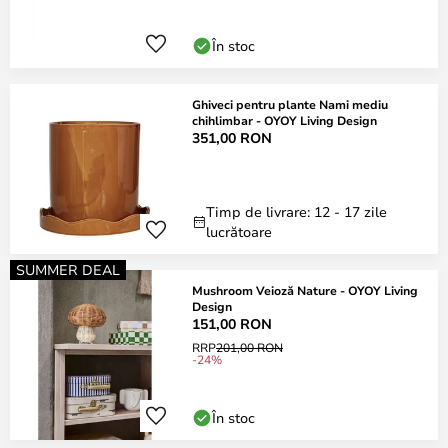
În stoc
Ghiveci pentru plante Nami mediu
chihlimbar - OYOY Living Design
351,00 RON
Timp de livrare: 12 - 17 zile
lucrătoare
SUMMER DEAL
Mushroom Veioză Nature - OYOY Living
Design
151,00 RON
RRP
201,00 RON
-24%
În stoc