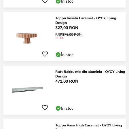
În stoc
Toppu Veselă Caramel - OYOY Living
Design
327,00 RON
RRP
376,00 RON
-13%
În stoc
Raft Bakku mic din aluminiu - OYOY Living
Design
471,00 RON
În stoc
Toppu Vase High Caramel - OYOY Living