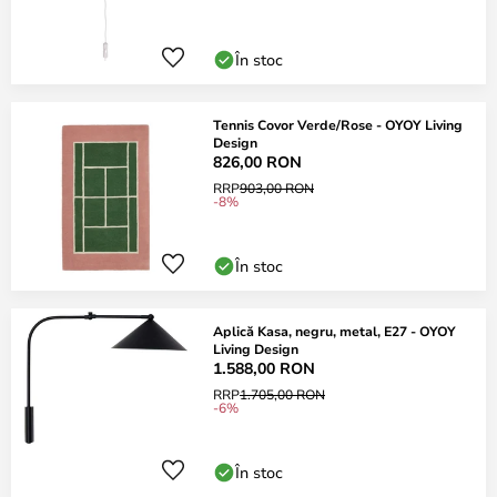
În stoc
Tennis Covor Verde/Rose - OYOY Living
Design
826,00 RON
RRP
903,00 RON
-8%
În stoc
Aplică Kasa, negru, metal, E27 - OYOY
Living Design
1.588,00 RON
RRP
1.705,00 RON
-6%
În stoc