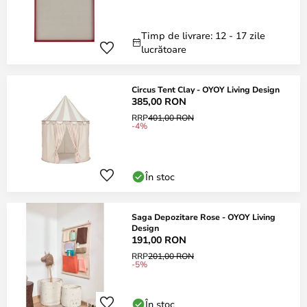
Timp de livrare: 12 - 17 zile
lucrătoare
Circus Tent Clay - OYOY Living Design
385,00 RON
RRP
401,00 RON
-4%
În stoc
Saga Depozitare Rose - OYOY Living
Design
191,00 RON
RRP
201,00 RON
-5%
În stoc