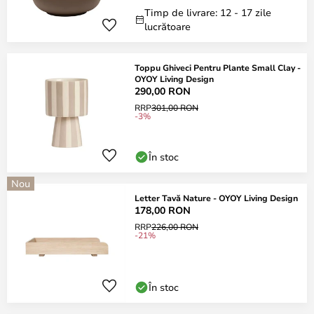
Timp de livrare: 12 - 17 zile
lucrătoare
Toppu Ghiveci Pentru Plante Small Clay -
OYOY Living Design
290,00 RON
RRP
301,00 RON
-3%
În stoc
Nou
Letter Tavă Nature - OYOY Living Design
178,00 RON
RRP
226,00 RON
-21%
În stoc