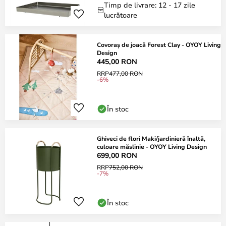
Timp de livrare: 12 - 17 zile
lucrătoare
Covoraș de joacă Forest Clay - OYOY Living
Design
445,00 RON
RRP
477,00 RON
-6%
În stoc
Ghiveci de flori Maki/jardinieră înaltă,
culoare măslinie - OYOY Living Design
699,00 RON
RRP
752,00 RON
-7%
În stoc