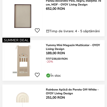
Panou decorativ Peili, negru, înălțime 78
cm, MDF - OYOY Living Design
652,00 RON
Timp de livrare: 4 - 5 săptămâni
SUMMER DEAL
Yummy Mini Magazin Multicolor - OYOY
Living Design
189,00 RON
RRP
236,00 RON
-20%
În stoc
Rainbow Aplică de Perete Off-White -
OYOY Living Design
251,00 RON