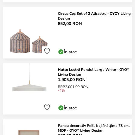
Circus Coș Set of 2 Albastru - OYOY Living
Design
852,00 RON
În stoc
Hatto Lustră Pendul Large White - OYOY
Living Design
1.905,00 RON
RRP
2.001,00 RON
-4%
În stoc
Panou decorativ Peili, bej, înălțime 78 cm,
MDF - OYOY Living Design