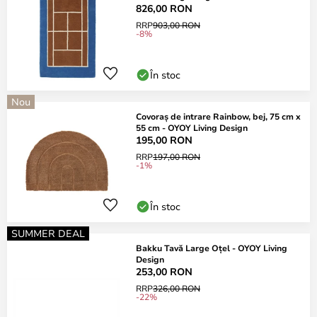
826,00 RON
RRP
903,00 RON
-8%
În stoc
Nou
Covoraș de intrare Rainbow, bej, 75 cm x
55 cm - OYOY Living Design
195,00 RON
RRP
197,00 RON
-1%
În stoc
SUMMER DEAL
Bakku Tavă Large Oțel - OYOY Living
Design
253,00 RON
RRP
326,00 RON
-22%