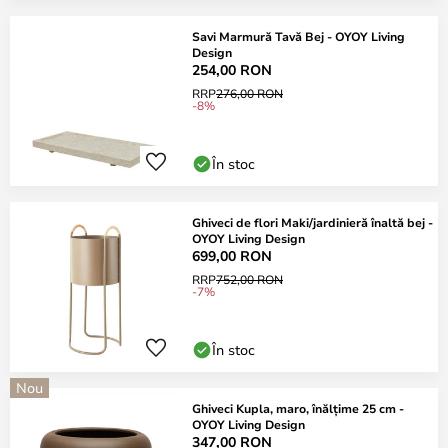
Savi Marmură Tavă Bej - OYOY Living
Design
254,00 RON
RRP
276,00 RON
-8%
În stoc
Ghiveci de flori Maki/jardinieră înaltă bej -
OYOY Living Design
699,00 RON
RRP
752,00 RON
-7%
În stoc
Nou
Ghiveci Kupla, maro, înălțime 25 cm -
OYOY Living Design
347,00 RON