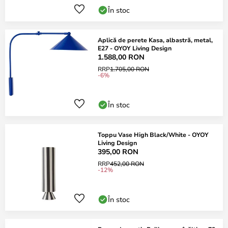
În stoc
Aplică de perete Kasa, albastră, metal,
E27 - OYOY Living Design
1.588,00 RON
RRP
1.705,00 RON
-6%
În stoc
Toppu Vase High Black/White - OYOY
Living Design
395,00 RON
RRP
452,00 RON
-12%
În stoc