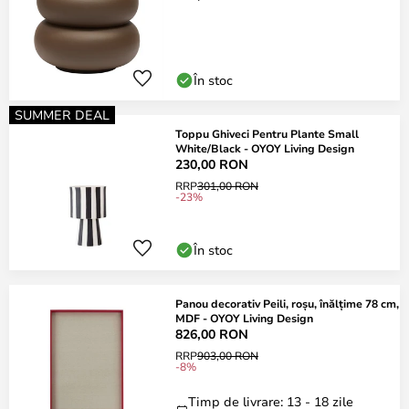
În stoc
SUMMER DEAL
Toppu Ghiveci Pentru Plante Small
White/Black - OYOY Living Design
230,00 RON
RRP
301,00 RON
-23%
În stoc
Panou decorativ Peili, roșu, înălțime 78 cm,
MDF - OYOY Living Design
826,00 RON
RRP
903,00 RON
-8%
Timp de livrare: 13 - 18 zile