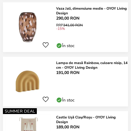
Vaza Jali, dimensiune medie - OYOY Living
Design
290,00 RON
RRP
341,00 RON
-15%
În stoc
Lampa de masă Rainbow, culoare nisip, 14
cm - OYOY Living Design
191,00 RON
În stoc
SUMMER DEAL
Castle Ușă Clay/Roșu - OYOY Living
Design
189,00 RON