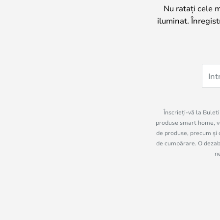
Nu ratați cele 
iluminat. Înregis
Înscrieți-vă la Bulet
produse smart home, vo
de produse, precum și c
de cumpărare. O dezabon
n