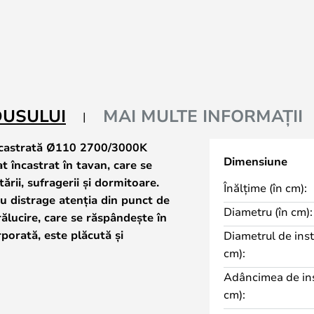
DUSULUI
MAI MULTE INFORMAȚII
încastrată Ø110 2700/3000K
Dimensiune
 încastrat în tavan, care se
ării, sufragerii și dormitoare.
Înălțime (în cm):
u distrage atenția din punct de
Diametru (în cm):
rălucire, care se răspândește în
porată, este plăcută și
Diametrul de inst
decideți dacă doriți o
cm):
au 3000 Kelvin.
Adâncimea de ins
at în culori roz auriu, titan,
cm):
 disponibilă în diferite