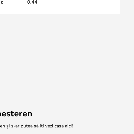
):
0,44
mesteren
n și s-ar putea să îți vezi casa aici!