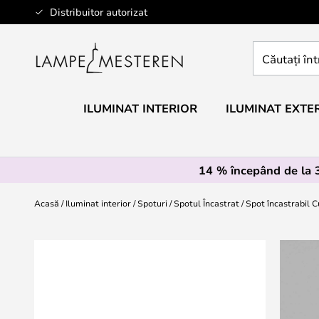
Mergeti
Distribuitor autorizat
la
Continut
Căutați
întregul
magazin
aici...
ILUMINAT INTERIOR
ILUMINAT EXTE
14 % începând de la
Acasă
Iluminat interior
Spoturi
Spotul Încastrat
Spot încastrabil 
Skip
to
the
end