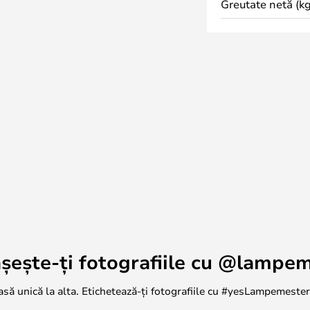
Greutate netă (kg
luminat pe tavanul holului, în
upra comodei cu obiectele dvs.
rtificate IP54 în negru și alb pot
n exterior, în timp ce variantele în
an sunt potrivite numai pentru
cu un comutator Kelvin, care vă
000K, astfel încât să puteți alege
b natural.
șește-ți fotografiile cu @lampe
casă unică la alta. Etichetează-ți fotografiile cu #yesLampemestere