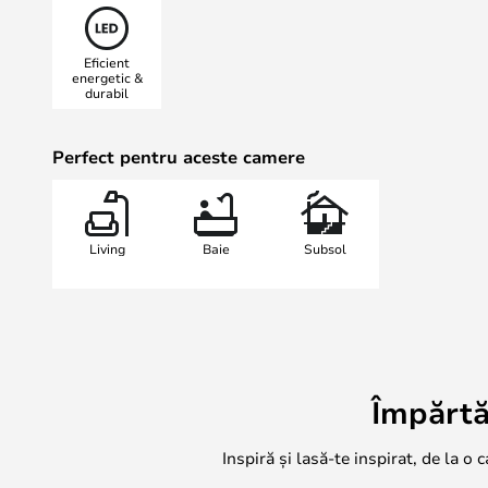
dimensiuni. Utilizați corpurile de i
anticameră, în bucătărie sau deas
Eficient
preferate.
energetic &
durabil
Vă rugăm să rețineți că modelele ce
fi utilizate atât în interior, cât și î
aur roz, alamă, negru carbon și tit
Perfect pentru aceste camere
interior.
Notă: această lampă este echipată 
permite să alegeți între 2700K și 3
Living
Baie
Subsol
între culoarea luminii alb cald și al
Împărtă
Inspiră și lasă-te inspirat, de la o 