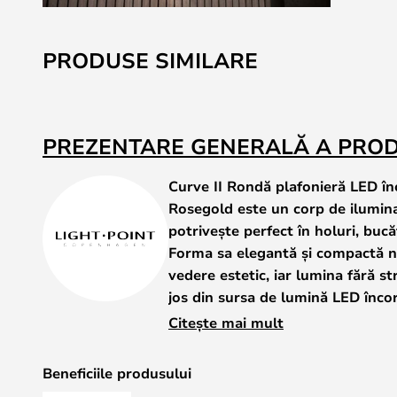
Skip
to
PRODUSE SIMILARE
the
beginning
of
the
PREZENTARE GENERALĂ A PRO
images
gallery
Curve II Rondă plafonieră LED 
Rosegold este un corp de iluminat
potrivește perfect în holuri, bucăt
Forma sa elegantă și compactă n
vedere estetic, iar lumina fără st
jos din sursa de lumină LED încor
confortabilă – iar dumneavoastră 
Citește mai mult
temperatură a luminii de 2700 s
Seria Curve include corpuri de ilumin
Beneficiile produsului
negru carbon, alamă și alb - și este