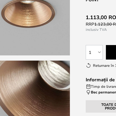
1.113,00 R
RRP
1.123,00 
inclusiv TVA
1
Returnare în 
Informații de 
Timp de livrar
Bec permane
TOATE 
PROD