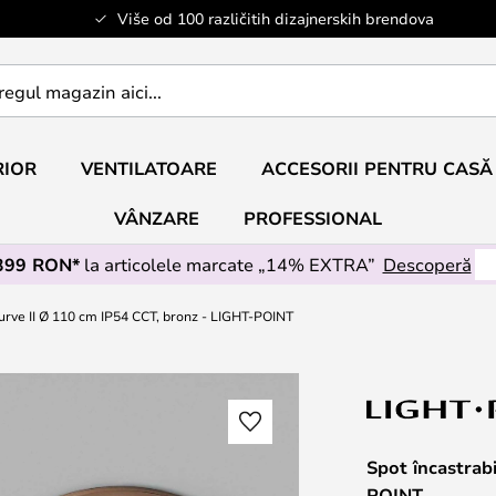
Više od 100 različitih dizajnerskih brendova
RIOR
VENTILATOARE
ACCESORII PENTRU CASĂ
VÂNZARE
PROFESSIONAL
 399 RON*
la articolele marcate „14% EXTRA”
Descoperă
Curve II Ø 110 cm IP54 CCT, bronz - LIGHT-POINT
Spot încastrab
POINT