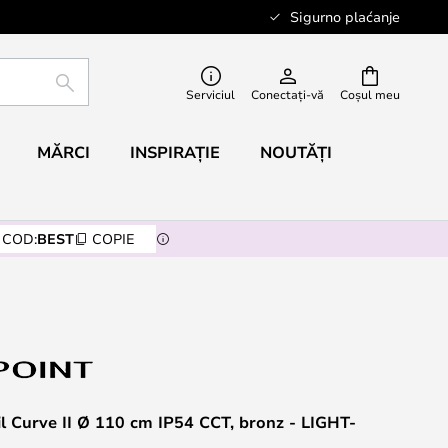
Sigurno plaćanje
CĂUTARE
Serviciul
Conectați-vă
Coșul meu
MĂRCI
INSPIRAȚIE
NOUTĂȚI
COD:
BEST
COPIE
il Curve II Ø 110 cm IP54 CCT, bronz - LIGHT-