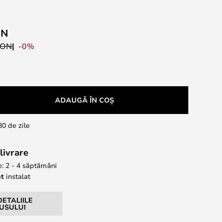
ON
-0%
RON
ADAUGĂ ÎN COȘ
30 de zile
livrare
e: 2 - 4 săptămâni
nt
instalat
DETALIILE
USULUI