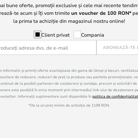
mai bune oferte, promoții exclusive și cele mai recente tendin
trează-te acum și îți vom trimite
un voucher de
100
RON*
pe 
la prima ta achiziție din magazinul nostru online!
Client privat
Compania
ABONEAZĂ-TE 
in informativ și primiți oferte avantajoase din gama de lămpi și becuri, ventilato
uchere de reducere, reduceri de preț la produse sau pachete promoționale, re
onținut de la posibili parteneri de colaborare și sondaje, precum și solicitări de
are este posibilă în orice moment prin intermediul link-ului de dezabonare pe c
ewsletter. Informații suplimentare sunt disponibile în
politica de confidențialita
*De la un preț minim de achiziție de 1199 RON.