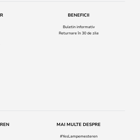
UR
BENEFICII
Buletin informativ
Returnare în 30 de zile
i
EREN
MAI MULTE DESPRE
#YesLampemesteren