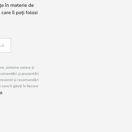
țe în materie de
care îl poți folosi
LA
are, sisteme solare și
comandări și prezentări
 recenzii și recomandări
are îl găsiți în fiecare
te
.