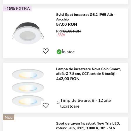
-16% EXTRA
Sylvi Spot încastrat Ø8,2 IP65 Alb -
Arcchio
57,00 RON
RRP
86,00 RON
-33%
În stoc
Lampa de încastrare Nova Coin Smart,
albă, Ø 7,8 cm, CCT, set de 3 bucăți -
442,00 RON
Timp de livrare: 8 - 12 zile
lucrătoare
Nou
Spot de tavan încastrat New Tria LED,
rotund, alb, IP65, 3.000 K, 38° - SLV