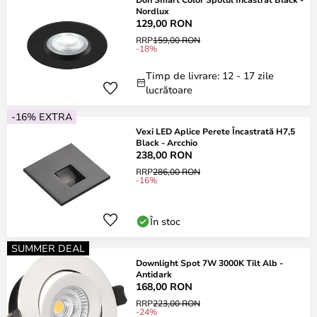
Nordlux
129,00 RON
RRP
159,00 RON
-18%
Timp de livrare: 12 - 17 zile
lucrătoare
-16% EXTRA
Vexi LED Aplice Perete Încastrată H7,5
Black - Arcchio
238,00 RON
RRP
286,00 RON
-16%
În stoc
SUMMER DEAL
Downlight Spot 7W 3000K Tilt Alb -
Antidark
168,00 RON
RRP
223,00 RON
-24%