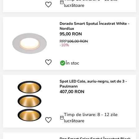
lucrătoare
Dorado Smart Spotul Încastrat White -
Nordlux
95,00 RON
RRP
106,00 RON
-10%
În stoc
Spot LED Cole, auriu-negru, set de 3 -
Paulmann
407,00 RON
Timp de livrare: 8 - 12 zile
lucrătoare
Don Smart Color Spotul Încastrat Black -