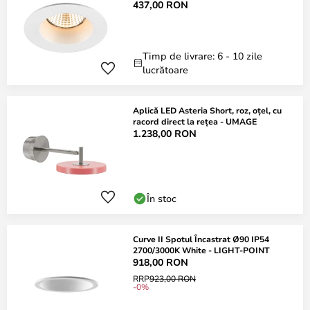
437,00 RON
Timp de livrare: 6 - 10 zile
lucrătoare
Aplică LED Asteria Short, roz, oțel, cu
racord direct la rețea - UMAGE
1.238,00 RON
În stoc
Curve II Spotul Încastrat Ø90 IP54
2700/3000K White - LIGHT-POINT
918,00 RON
RRP
923,00 RON
-0%