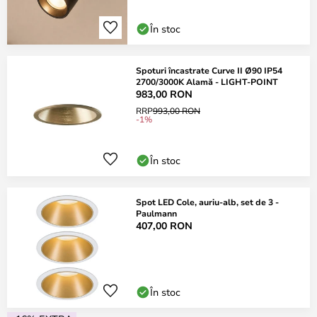
În stoc
Spoturi încastrate Curve II Ø90 IP54
2700/3000K Alamă - LIGHT-POINT
983,00 RON
RRP
993,00 RON
-1%
În stoc
Spot LED Cole, auriu-alb, set de 3 -
Paulmann
407,00 RON
În stoc