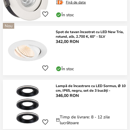
Fișă de date
În stoc
Nou
Spot de tavan încastrat cu LED New Tria,
rotund, alb, 2.700 K, 60° - SLV
342,00 RON
În stoc
Lampă de încastrare cu LED Sormus, Ø 10
cm, IP65, negru, set de 3 bucăți -
346,00 RON
Timp de livrare: 8 - 12 zile
lucrătoare