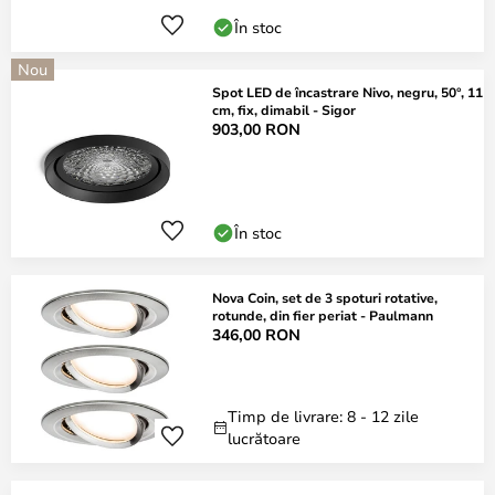
În stoc
Nou
Spot LED de încastrare Nivo, negru, 50°, 11
cm, fix, dimabil - Sigor
903,00 RON
În stoc
Nova Coin, set de 3 spoturi rotative,
rotunde, din fier periat - Paulmann
346,00 RON
Timp de livrare: 8 - 12 zile
lucrătoare