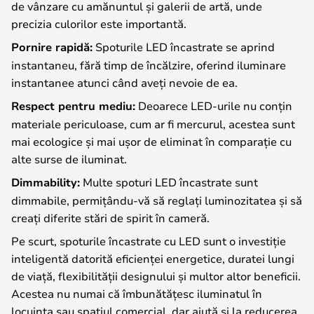
de vânzare cu amănuntul și galerii de artă, unde
precizia culorilor este importantă.
Pornire rapidă:
Spoturile LED încastrate se aprind
instantaneu, fără timp de încălzire, oferind iluminare
instantanee atunci când aveți nevoie de ea.
Respect pentru mediu:
Deoarece LED-urile nu conțin
materiale periculoase, cum ar fi mercurul, acestea sunt
mai ecologice și mai ușor de eliminat în comparație cu
alte surse de iluminat.
Dimmability:
Multe spoturi LED încastrate sunt
dimmabile, permițându-vă să reglați luminozitatea și să
creați diferite stări de spirit în cameră.
Pe scurt, spoturile încastrate cu LED sunt o investiție
inteligentă datorită eficienței energetice, duratei lungi
de viață, flexibilității designului și multor altor beneficii.
Acestea nu numai că îmbunătățesc iluminatul în
locuința sau spațiul comercial, dar ajută și la reducerea