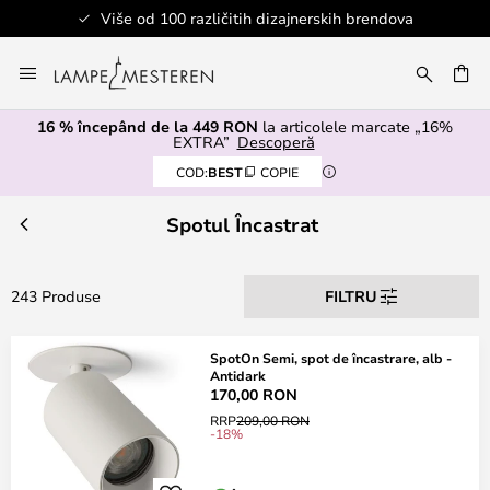
Sigurno plaćanje
Mergeti
la
ARE
Continut
16 % începând de la 449 RON
la articolele marcate „16%
EXTRA”
Descoperă
COD:
BEST
COPIE
Spotul Încastrat
243 Produse
FILTRU
SpotOn Semi, spot de încastrare, alb -
Antidark
170,00 RON
RRP
209,00 RON
-18%