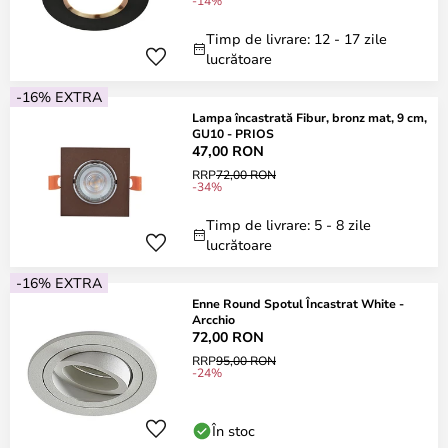
-14%
Timp de livrare: 12 - 17 zile
lucrătoare
-16% EXTRA
Lampa încastrată Fibur, bronz mat, 9 cm,
GU10 - PRIOS
47,00 RON
RRP
72,00 RON
-34%
Timp de livrare: 5 - 8 zile
lucrătoare
-16% EXTRA
Enne Round Spotul Încastrat White -
Arcchio
72,00 RON
RRP
95,00 RON
-24%
În stoc