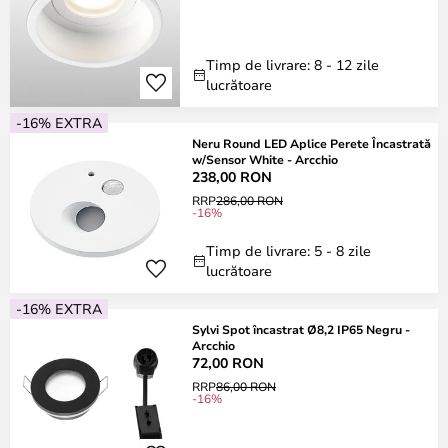
Timp de livrare: 8 - 12 zile
lucrătoare
-16% EXTRA
Neru Round LED Aplice Perete Încastrată
w/Sensor White - Arcchio
238,00 RON
RRP
286,00 RON
-16%
Timp de livrare: 5 - 8 zile
lucrătoare
-16% EXTRA
Sylvi Spot încastrat Ø8,2 IP65 Negru -
Arcchio
72,00 RON
RRP
86,00 RON
-16%