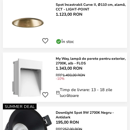
Spot încastrabil Curve II, Ø110 cm, alamă,
CCT - LIGHT-POINT
1.123,00 RON
În stoc
My Way, lampă de perete pentru exterior,
2700K, alb - FLOS
1.343,00 RON
RRP
1.493,00 RON
-10%
Timp de livrare: 13 - 18 zile
lucrătoare
SUMMER DEAL
Downlight Spot 9W 2700K Negru -
Antidark
195,00 RON
RRP
257,00 RON