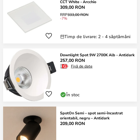
CCT White - Arcchio
309,00 RON
RRP
333,00 RON
-7%
Timp de livrare: 2 - 4 săptămâni
Downlight Spot 9W 2700K Alb - Antidark
257,00 RON
Fișă de date
În stoc
SpotOn Semi – spot semi-încastrat
orientabil, negru – Antidark
209,00 RON