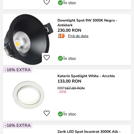
În stoc
Downlight Spot 9W 3000K Negru -
Antidark
230,00 RON
Fișă de date
În stoc
-16% EXTRA
Katerin Spotlight White - Arcchio
133,00 RON
RRP
167,00 RON
-20%
În stoc
-16% EXTRA
Zarik LED Spot încastrat 3000K Alb -