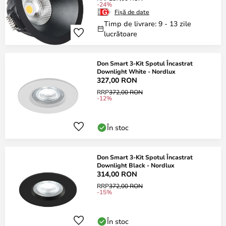
-24%
Fișă de date
Timp de livrare: 9 - 13 zile
lucrătoare
Don Smart 3-Kit Spotul Încastrat
Downlight White - Nordlux
327,00 RON
RRP
372,00 RON
-12%
În stoc
Don Smart 3-Kit Spotul Încastrat
Downlight Black - Nordlux
314,00 RON
RRP
372,00 RON
-15%
În stoc