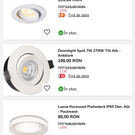
RRP
223,00 RON
-10%
Fișă de date
În stoc
Downlight Spot 7W 2700K Tilt Alb -
Antidark
198,00 RON
RRP
223,00 RON
-11%
Fișă de date
În stoc
Luena Recessed Plafonieră IP65 Dim. Alb
- Paulmann
88,00 RON
RRP
108,00 RON
-18%