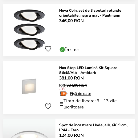
Nova Coin, set de 3 spoturi rotunde
orientabile, negru mat - Paulmann
346,00 RON
În stoc
Nox Step LED Lumină Kit Square
Sticlă/Alb - Antidark
381,00 RON
RRP
384,00 RON
-0%
Fișă de date
Timp de livrare: 9 - 13 zile
lucrătoare
Spot de încastrare Hyde, alb, Ø8,9 cm,
IP44 - Faro
124,00 RON