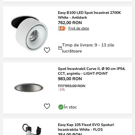
Easy B100 LED Spot încastrat 2700K
White - Antidark
762,00 RON
Fișă de date
Timp de livrare: 9 - 13 zile
lucrătoare
Spot încastrabil Curve II, Ø 90 cm IP54,
CCT, argintiu - LIGHT-POINT
983,00 RON
RRP
993,00 RON
-1%
În stoc
Easy Kap 105 Fixed EVO Spoturi
încastrabile White - FLOS
354,00 RON