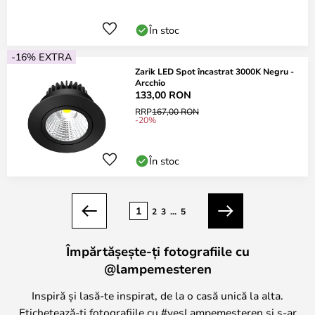
În stoc
-16% EXTRA
Zarik LED Spot încastrat 3000K Negru -
Arcchio
133,00 RON
RRP
167,00 RON
-20%
În stoc
Pagina
1
2
3
...
5
Anterior
Următorul
Împărtășește-ți fotografiile cu
@lampemesteren
Inspiră și lasă-te inspirat, de la o casă unică la alta.
Etichetează-ți fotografiile cu #yesLampemesteren și s-ar