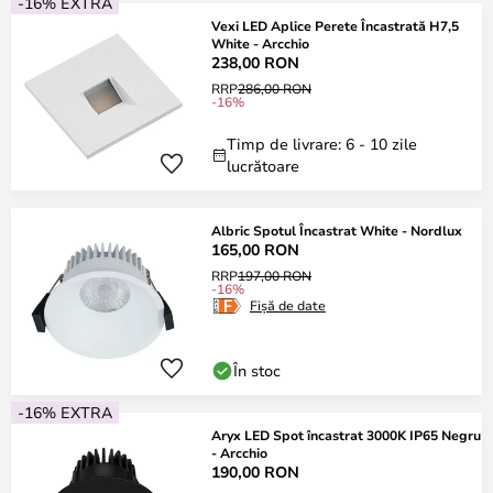
-16% EXTRA
Vexi LED Aplice Perete Încastrată H7,5
White - Arcchio
238,00 RON
RRP
286,00 RON
-16%
Timp de livrare: 6 - 10 zile
lucrătoare
Albric Spotul Încastrat White - Nordlux
165,00 RON
RRP
197,00 RON
-16%
Fișă de date
În stoc
-16% EXTRA
Aryx LED Spot încastrat 3000K IP65 Negru
- Arcchio
190,00 RON