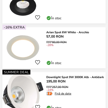
În stoc
-16% EXTRA
Arian Spot 6W White - Arcchio
57,00 RON
RRP
80,00 RON
-28%
În stoc
SUMMER DEAL
Downlight Spot 9W 3000K Alb - Antidark
195,00 RON
RRP
257,00 RON
-24%
Fișă de date
În stoc