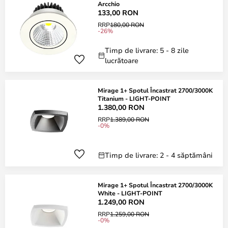
Arcchio
133,00 RON
RRP
180,00 RON
-26%
Timp de livrare: 5 - 8 zile
lucrătoare
Mirage 1+ Spotul Încastrat 2700/3000K
Titanium - LIGHT-POINT
1.380,00 RON
RRP
1.389,00 RON
-0%
Timp de livrare: 2 - 4 săptămâni
Mirage 1+ Spotul Încastrat 2700/3000K
White - LIGHT-POINT
1.249,00 RON
RRP
1.259,00 RON
-0%