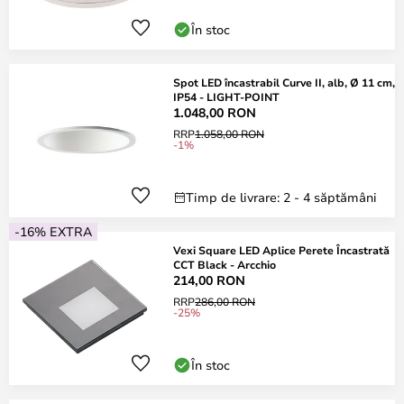
În stoc
Spot LED încastrabil Curve II, alb, Ø 11 cm,
IP54 - LIGHT-POINT
1.048,00 RON
RRP
1.058,00 RON
-1%
Timp de livrare: 2 - 4 săptămâni
-16% EXTRA
Vexi Square LED Aplice Perete Încastrată
CCT Black - Arcchio
214,00 RON
RRP
286,00 RON
-25%
În stoc