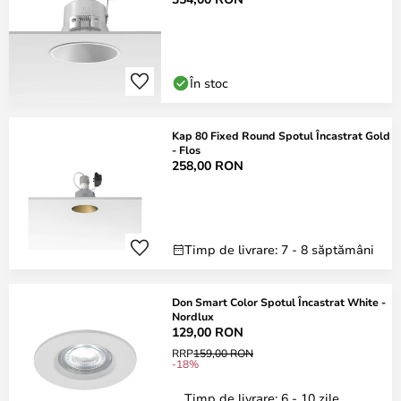
În stoc
Kap 80 Fixed Round Spotul Încastrat Gold
- Flos
258,00 RON
Timp de livrare: 7 - 8 săptămâni
Don Smart Color Spotul Încastrat White -
Nordlux
129,00 RON
RRP
159,00 RON
-18%
Timp de livrare: 6 - 10 zile