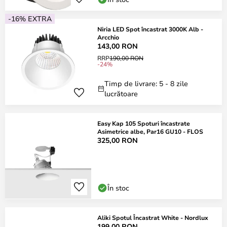
-16% EXTRA
Niria LED Spot încastrat 3000K Alb -
Arcchio
143,00 RON
RRP
190,00 RON
-24%
Timp de livrare: 5 - 8 zile
lucrătoare
Easy Kap 105 Spoturi încastrate
Asimetrice albe, Par16 GU10 - FLOS
325,00 RON
În stoc
Aliki Spotul Încastrat White - Nordlux
199,00 RON