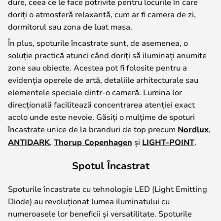
dure, ceea ce le face potrivite pentru locurile în care
doriți o atmosferă relaxantă, cum ar fi camera de zi,
dormitorul sau zona de luat masa.
În plus, spoturile încastrate sunt, de asemenea, o
soluție practică atunci când doriți să iluminați anumite
zone sau obiecte. Acestea pot fi folosite pentru a
evidenția operele de artă, detaliile arhitecturale sau
elementele speciale dintr-o cameră. Lumina lor
direcțională facilitează concentrarea atenției exact
acolo unde este nevoie. Găsiți o mulțime de spoturi
încastrate unice de la branduri de top precum
Nordlux
,
ANTIDARK
,
Thorup Copenhagen
și
LIGHT-POINT
.
Spotul Încastrat
Spoturile încastrate cu tehnologie LED (Light Emitting
Diode) au revoluționat lumea iluminatului cu
numeroasele lor beneficii și versatilitate. Spoturile