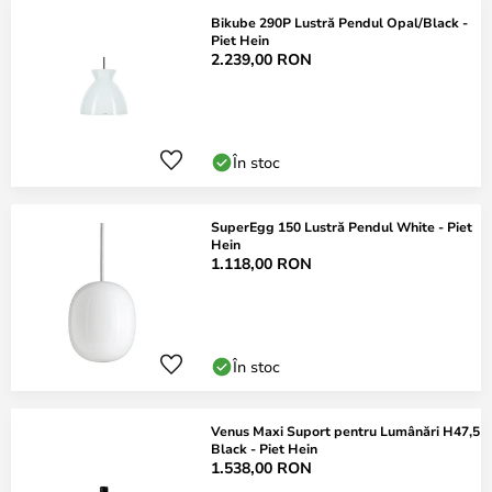
Bikube 290P Lustră Pendul Opal/Black -
Piet Hein
2.239,00 RON
În stoc
SuperEgg 150 Lustră Pendul White - Piet
Hein
1.118,00 RON
În stoc
Venus Maxi Suport pentru Lumânări H47,5
Black - Piet Hein
1.538,00 RON