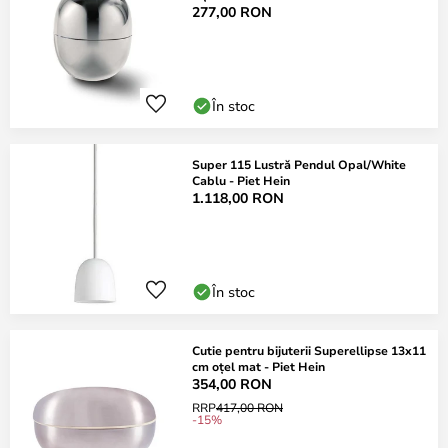
277,00 RON
În stoc
Super 115 Lustră Pendul Opal/White
Cablu - Piet Hein
1.118,00 RON
În stoc
Cutie pentru bijuterii Superellipse 13x11
cm oțel mat - Piet Hein
354,00 RON
RRP
417,00 RON
-15%