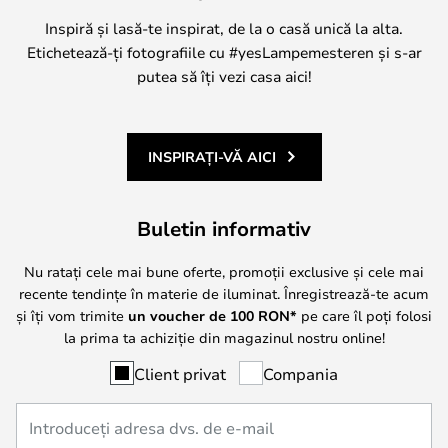
Inspiră și lasă-te inspirat, de la o casă unică la alta.
Etichetează-ți fotografiile cu #yesLampemesteren și s-ar
putea să îți vezi casa aici!
INSPIRAȚI-VĂ AICI
Buletin informativ
Nu ratați cele mai bune oferte, promoții exclusive și cele mai
recente tendințe în materie de iluminat. Înregistrează-te acum
și îți vom trimite
un voucher de
100
RON*
pe care îl poți folosi
la prima ta achiziție din magazinul nostru online!
Client privat
Compania