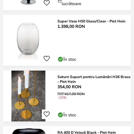
lucrătoare
Super Vase H50 Glass/Clear - Piet Hein
1.398,00 RON
În stoc
Saturn Suport pentru Lumânări H36 Brass
- Piet Hein
354,00 RON
RRP
417,00 RON
-15%
În stoc
RA 400 D Veioză Black - Piet Hein