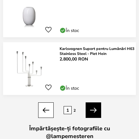
În stoc
Karlsvognen Suport pentru Lumânări H63
Stainless Steel - Piet Hein
2.800,00 RON
În stoc
Pagina
1
2
Anterior
Următorul
Împărtășește-ți fotografiile cu
@lampemesteren