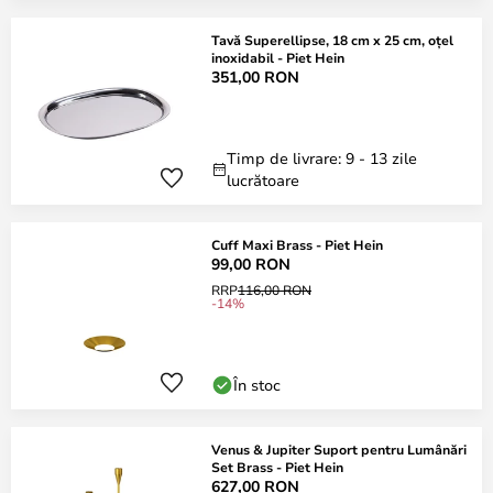
Tavă Superellipse, 18 cm x 25 cm, oțel
inoxidabil - Piet Hein
351,00 RON
Timp de livrare: 9 - 13 zile
lucrătoare
Cuff Maxi Brass - Piet Hein
99,00 RON
RRP
116,00 RON
-14%
În stoc
Venus & Jupiter Suport pentru Lumânări
Set Brass - Piet Hein
627,00 RON