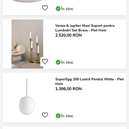
În stoc
Venus & Jupiter Maxi Suport pentru
Lumânări Set Brass - Piet Hein
2.520,00 RON
În stoc
SuperEgg 200 Lustră Pendul White - Piet
Hein
1.398,00 RON
În stoc