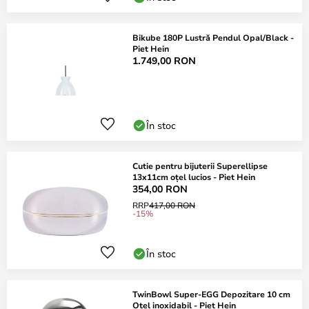
Bikube 180P Lustră Pendul Opal/Black -
Piet Hein
1.749,00 RON
În stoc
Cutie pentru bijuterii Superellipse
13x11cm oțel lucios - Piet Hein
354,00 RON
RRP
417,00 RON
-15%
În stoc
TwinBowl Super-EGG Depozitare 10 cm
Oțel inoxidabil - Piet Hein