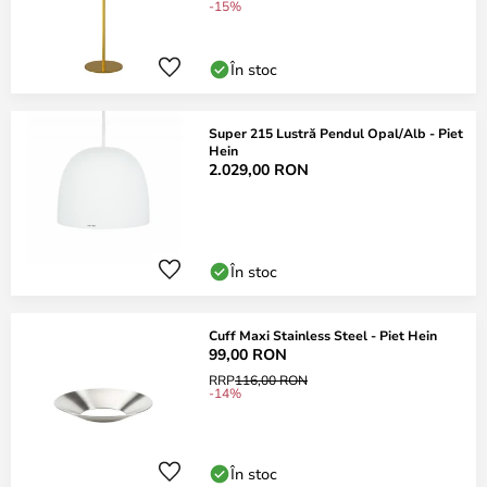
-15%
În stoc
Super 215 Lustră Pendul Opal/Alb - Piet
Hein
2.029,00 RON
În stoc
Cuff Maxi Stainless Steel - Piet Hein
99,00 RON
RRP
116,00 RON
-14%
În stoc