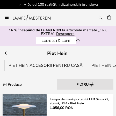
Više od 100 različitih dizajnerskih brendova
Mergeti
la
ARE
Continut
16 % începând de la 449 RON
la articolele marcate „16%
EXTRA”
Descoperă
COD:
BEST
COPIE
Piet Hein
PIET HEIN ACCESORII PENTRU CASĂ
PIET HEIN 
94 Produse
FILTRU
Lampa de masă portabilă LED Sinus 22,
alamă, IP44 - Piet Hein
1.056,00 RON