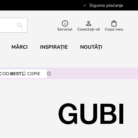
Sigurno plaćanje
CĂUTARE
Serviciul
Conectați-vă
Coșul meu
MĂRCI
INSPIRAȚIE
NOUTĂȚI
COD:
BEST
COPIE