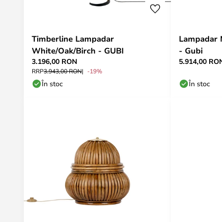
Timberline Lampadar
Lampadar M
White/Oak/Birch - GUBI
- Gubi
3.196,00 RON
5.914,00 RO
RRP
3.943,00 RON
-19%
În stoc
În stoc