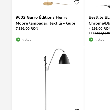
9602 Garro Éditions Henry
Bestlite B
Moore lampadar, textilă - Gubi
Chrome/Bl
7.391,00 RON
4.191,00 RO
RRP
4.931,00 
În stoc
În stoc