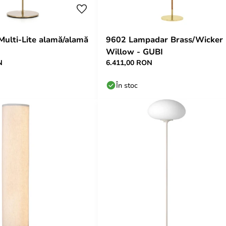
ulti-Lite alamă/alamă
9602 Lampadar Brass/Wicker
Willow - GUBI
N
6.411,00 RON
În stoc