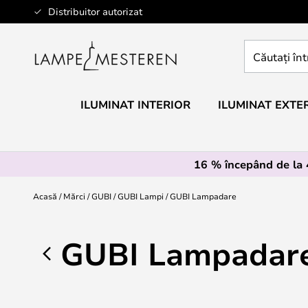
Mergeti
Distribuitor autorizat
la
Continut
Căutați
întregul
magazin
aici...
ILUMINAT INTERIOR
ILUMINAT EXTE
16 % începând de la
Acasă
Mărci
GUBI
GUBI Lampi
GUBI Lampadare
GUBI Lampadar