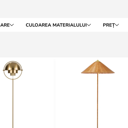
OARE
CULOAREA MATERIALULUI
PREȚ