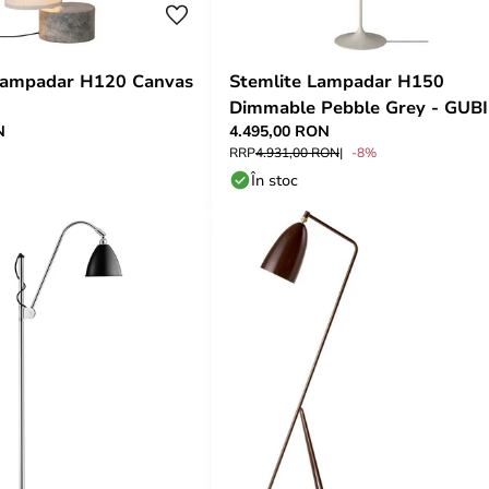
ampadar H120 Canvas
Stemlite Lampadar H150
Dimmable Pebble Grey - GUBI
N
4.495,00 RON
RRP
4.931,00 RON
-8%
În stoc