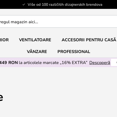
Više od 100 različitih dizajnerskih brendova
RIOR
VENTILATOARE
ACCESORII PENTRU CASĂ
VÂNZARE
PROFESSIONAL
 449 RON
la articolele marcate „16% EXTRA”
Descoperă
e