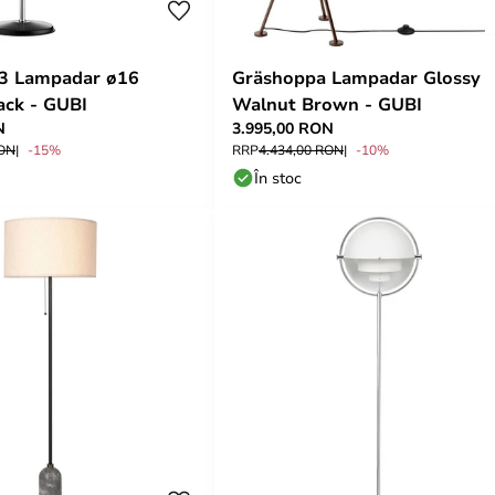
L3 Lampadar ø16
Gräshoppa Lampadar Glossy
ack - GUBI
Walnut Brown - GUBI
N
3.995,00 RON
RON
-15%
RRP
4.434,00 RON
-10%
În stoc