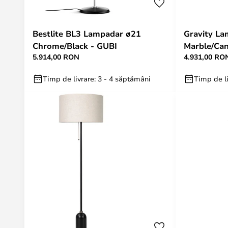
Bestlite BL3 Lampadar ø21
Gravity La
Chrome/Black - GUBI
Marble/Can
5.914,00 RON
4.931,00 RO
Timp de livrare: 3 - 4 săptămâni
Timp de li