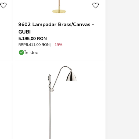
9602 Lampadar Brass/Canvas -
GUBI
5.195,00 RON
RRP
6.411,00 RON
-19%
În stoc