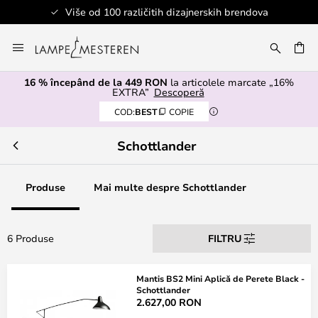
Više od 100 različitih dizajnerskih brendova
Mergeti
la
ARE
Continut
16 % începând de la 449 RON
la articolele marcate „16%
EXTRA”
Descoperă
COD:
BEST
COPIE
Schottlander
Produse
Mai multe despre Schottlander
6 Produse
FILTRU
Mantis BS2 Mini Aplică de Perete Black -
Schottlander
2.627,00 RON