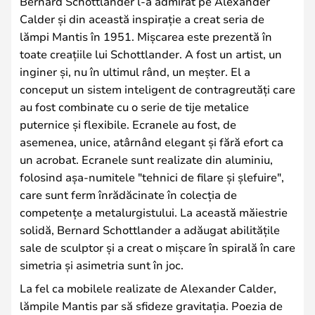
Bernard Schottlander l-a admirat pe Alexander
Calder și din această inspirație a creat seria de
lămpi Mantis în 1951. Mișcarea este prezentă în
toate creațiile lui Schottlander. A fost un artist, un
inginer și, nu în ultimul rând, un meșter. El a
conceput un sistem inteligent de contragreutăți care
au fost combinate cu o serie de tije metalice
puternice și flexibile. Ecranele au fost, de
asemenea, unice, atârnând elegant și fără efort ca
un acrobat. Ecranele sunt realizate din aluminiu,
folosind așa-numitele "tehnici de filare și șlefuire",
care sunt ferm înrădăcinate în colecția de
competențe a metalurgistului. La această măiestrie
solidă, Bernard Schottlander a adăugat abilitățile
sale de sculptor și a creat o mișcare în spirală în care
simetria și asimetria sunt în joc.
La fel ca mobilele realizate de Alexander Calder,
lămpile Mantis par să sfideze gravitația. Poezia de