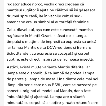
rugător aduce noroc, vechii greci credeau că
mantisul rugător îi ajută pe călători să își găsească
drumul spre casă, iar în vechile culturi sud-
americane era un simbol al autorității feminine.
Calul diavolului, așa cum este cunoscută mantisa
rugătoare în Munții Ozark, a lăsat de-a lungul
timpului o mulțime de impresii cu expresia sa unică -
iar lampa Mantis de la DCW-editions și Bernard
Schottlander, cu expresia sa cocoșată și corpul
subțire, este direct inspirată de frumoasa insectă.
Astăzi, există multe variante Mantis diferite, iar
lampa este disponibilă ca lampă de podea, lampă
de perete și lampă de masă. Una dintre cele mai noi
lămpi din serie este noua BS8L, care se bazează pe
aspectul original al modelului Mantis, dar a fost
îmbunătățită și ajustată. Lampa are o siluetă
minunată cu corpul său subțire și roata rotundă care