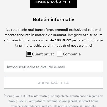
INSPIRAȚI-VĂ AICI
Buletin informativ
Nu ratați cele mai bune oferte, promoții exclusive și cele mai
recente tendințe în materie de iluminat. Înregistrează-te acum
și îți vom trimite
un voucher de
100
RON*
pe care îl poți folosi
la prima ta achiziție din magazinul nostru online!
Client privat
Compania
ABONEAZĂ-TE LA
Înscrieți-vă la Buletin informativ și primiți oferte avantajoase din gama de
lămpi și becuri, ventilatoare, sisteme solare și produse smart home,
vouchere de reducere, reduceri de preț la produse sau pachete