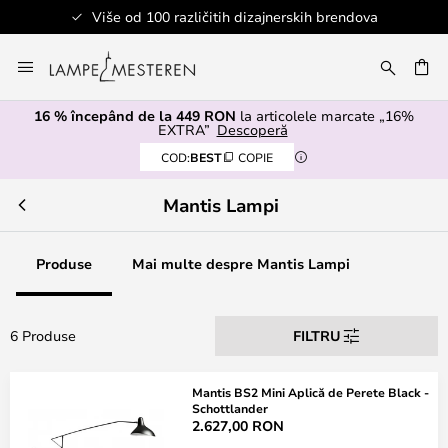
Više od 100 različitih dizajnerskih brendova
Mergeti
la
ARE
Continut
16 % începând de la 449 RON
la articolele marcate „16%
EXTRA”
Descoperă
COD:
BEST
COPIE
Mantis Lampi
Produse
Mai multe despre Mantis Lampi
6 Produse
FILTRU
Mantis BS2 Mini Aplică de Perete Black -
Schottlander
2.627,00 RON