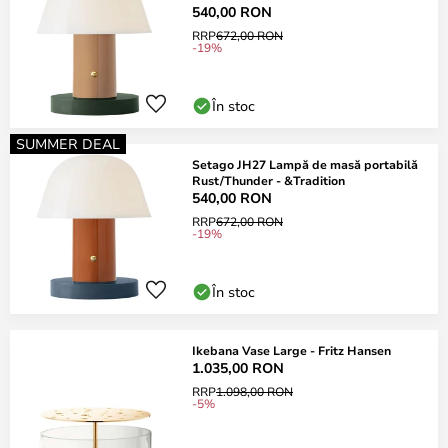
540,00 RON
RRP
672,00 RON
-19%
În stoc
SUMMER DEAL
Setago JH27 Lampă de masă portabilă
Rust/Thunder - &Tradition
540,00 RON
RRP
672,00 RON
-19%
În stoc
Ikebana Vase Large - Fritz Hansen
1.035,00 RON
RRP
1.098,00 RON
-5%