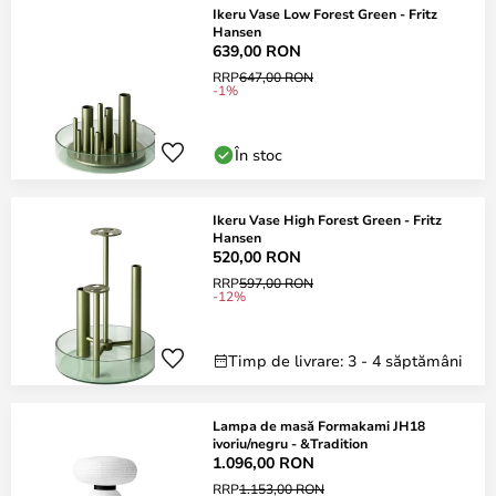
Ikeru Vase Low Forest Green - Fritz
Hansen
639,00 RON
RRP
647,00 RON
-1%
În stoc
Ikeru Vase High Forest Green - Fritz
Hansen
520,00 RON
RRP
597,00 RON
-12%
Timp de livrare: 3 - 4 săptămâni
Lampa de masă Formakami JH18
ivoriu/negru - &Tradition
1.096,00 RON
RRP
1.153,00 RON