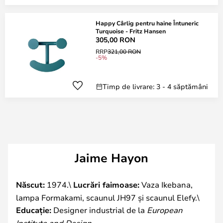
Happy Cârlig pentru haine Întuneric
Turquoise - Fritz Hansen
305,00 RON
RRP
321,00 RON
-5%
Timp de livrare: 3 - 4 săptămâni
Jaime Hayon
Născut:
1974.\
Lucrări faimoase:
Vaza Ikebana,
lampa Formakami, scaunul JH97 și scaunul Elefy.\
Educație:
Designer industrial de la
European
Institute and Design
.