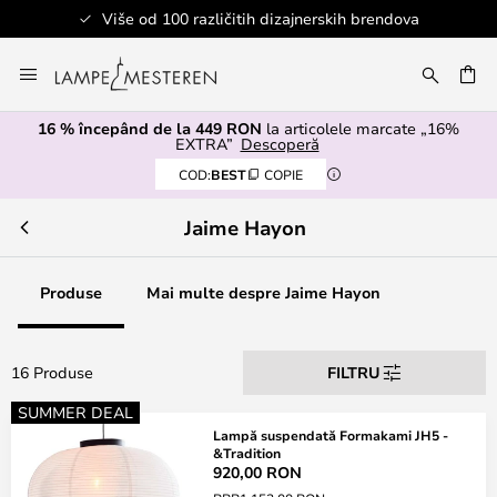
Više od 100 različitih dizajnerskih brendova
Mergeti
la
ARE
Continut
16 % începând de la 449 RON
la articolele marcate „16%
EXTRA”
Descoperă
COD:
BEST
COPIE
Jaime Hayon
Produse
Mai multe despre Jaime Hayon
16 Produse
FILTRU
SUMMER DEAL
Lampă suspendată Formakami JH5 -
&Tradition
920,00 RON