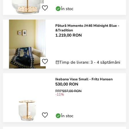
În stoc
Pătură Momento JH46 Midnight Blue -
&Tradition
1.219,00 RON
Timp de livrare: 3 - 4 săptămâni
Ikebana Vase Small - Fritz Hansen
530,00 RON
RRP
597,00 RON
-11%
În stoc