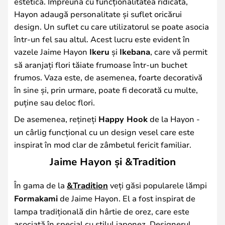
estetică. Împreună cu funcționalitatea ridicată,
Hayon adaugă personalitate și suflet oricărui
design. Un suflet cu care utilizatorul se poate asocia
într-un fel sau altul. Acest lucru este evident în
vazele Jaime Hayon
Ikeru
și
Ikebana
, care vă permit
să aranjați flori tăiate frumoase într-un buchet
frumos. Vaza este, de asemenea, foarte decorativă
în sine și, prin urmare, poate fi decorată cu multe,
puține sau deloc flori.
De asemenea, rețineți
Happy Hook
de la Hayon -
un cârlig funcțional cu un design vesel care este
inspirat în mod clar de zâmbetul fericit familiar.
Jaime Hayon și &Tradition
În gama de la
&Tradition
veți găsi popularele lămpi
Formakami
de Jaime Hayon. El a fost inspirat de
lampa tradițională din hârtie de orez, care este
asociată în special cu stilul japonez. Designerul