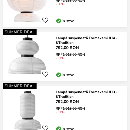
RRP
1.153,00 RON
-20%
În stoc
SUMMER DEAL
Lampă suspendată Formakami JH4 -
&Tradition
792,00 RON
RRP
1.013,00 RON
-21%
În stoc
SUMMER DEAL
Lampă suspendată Formakami JH3 -
&Tradition
792,00 RON
RRP
1.013,00 RON
-21%
În stoc