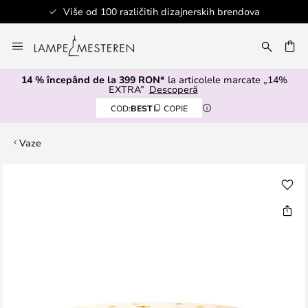
Više od 100 različitih dizajnerskih brendova
Mergeti
la
ARE
Continut
14 % începând de la 399 RON*
la articolele marcate „14%
EXTRA”
Descoperă
COD:
BEST
COPIE
Vaze
Skip
to
the
end
of
the
images
gallery