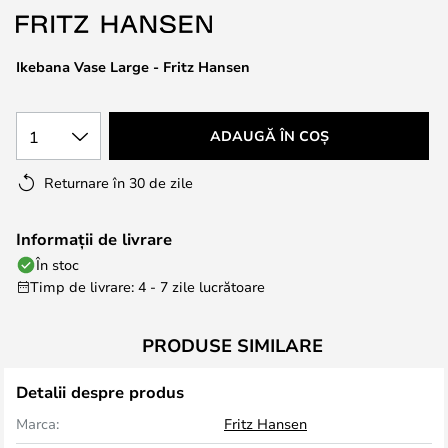
the
images
Ikebana Vase Large - Fritz Hansen
gallery
1
ADAUGĂ ÎN COȘ
Returnare în 30 de zile
Informații de livrare
În stoc
Timp de livrare: 4 - 7 zile lucrătoare
PRODUSE SIMILARE
Detalii despre produs
Marca:
Fritz Hansen