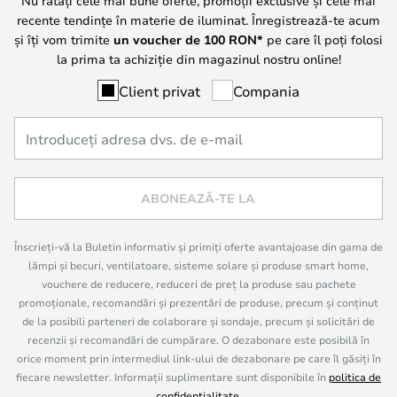
Nu ratați cele mai bune oferte, promoții exclusive și cele mai
recente tendințe în materie de iluminat. Înregistrează-te acum
și îți vom trimite
un voucher de
100
RON*
pe care îl poți folosi
la prima ta achiziție din magazinul nostru online!
Client privat
Compania
ABONEAZĂ-TE LA
Înscrieți-vă la Buletin informativ și primiți oferte avantajoase din gama de
lămpi și becuri, ventilatoare, sisteme solare și produse smart home,
vouchere de reducere, reduceri de preț la produse sau pachete
promoționale, recomandări și prezentări de produse, precum și conținut
de la posibili parteneri de colaborare și sondaje, precum și solicitări de
recenzii și recomandări de cumpărare. O dezabonare este posibilă în
orice moment prin intermediul link-ului de dezabonare pe care îl găsiți în
fiecare newsletter. Informații suplimentare sunt disponibile în
politica de
confidențialitate
.