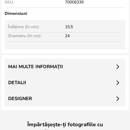
SKU:
70006339
Dimensiuni
Înălțime (în cm):
15,5
Diametru (în cm):
24
MAI MULTE INFORMAȚII
DETALII
DESIGNER
Împărtășește-ți fotografiile cu