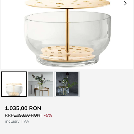
Skip
1.035,00 RON
to
-5%
RRP
1.098,00 RON
the
inclusiv TVA
beginning
of