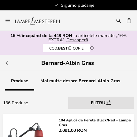
Sigurno plaćanje
Mergeti
la
ARE
Continut
16 % începând de la 449 RON
la articolele marcate „16%
EXTRA”
Descoperă
COD:
BEST
COPIE
Bernard-Albin Gras
Produse
Mai multe despre Bernard-Albin Gras
136 Produse
FILTRU
104 Aplică de Perete Black/Red - Lampe
Gras
2.091,00 RON