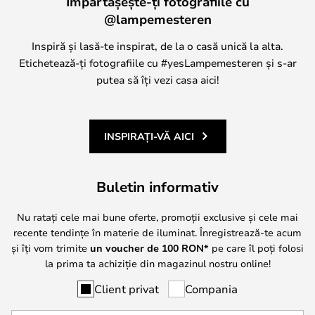
Împărtășește-ți fotografiile cu
@lampemesteren
Inspiră și lasă-te inspirat, de la o casă unică la alta.
Etichetează-ți fotografiile cu #yesLampemesteren și s-ar
putea să îți vezi casa aici!
INSPIRAȚI-VĂ AICI
Buletin informativ
Nu ratați cele mai bune oferte, promoții exclusive și cele mai
recente tendințe în materie de iluminat. Înregistrează-te acum
și îți vom trimite
un voucher de
100
RON*
pe care îl poți folosi
la prima ta achiziție din magazinul nostru online!
Client privat
Compania