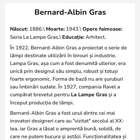
Bernard-Albin Gras
Născut:
1886.\
Moarte:
1943.\
Opere faimoase:
Seria La Lampe Gras.\
Educație:
Arhitect.
În 1922, Bernard-Albin Gras a proiectat o serie de
lămpi destinate utilizării în birouri și industrie.
Lampa Gras, așa cum a fost denumită ulterior, era
unică prin designul său simplu, robust și totuși
foarte ergonomic. Forma de bază nu are șuruburi
sau îmbinări sudate. În 1927, compania Ravel a
cumpărat brevetul pentru
La Lampe Gras
și a
început producția de lămpi.
Bernard-Albin Gras a fost unul dintre cei mai
inovatori designeri care au "vizitat" secolul al XX-
lea, iar Gras a lăsat o amprentă bună, solidă, de
care ne putem bucura și astăzi. Funcționalitatea și