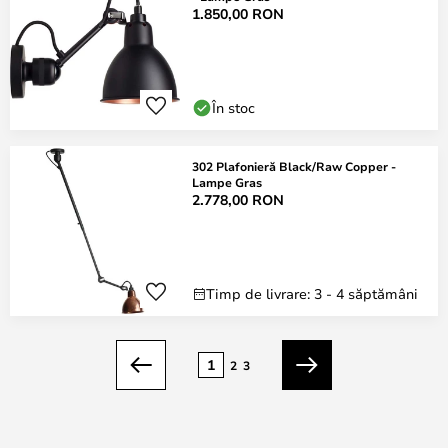
1.850,00 RON
În stoc
302 Plafonieră Black/Raw Copper -
Lampe Gras
2.778,00 RON
Timp de livrare: 3 - 4 săptămâni
Pagina
1
2
3
Anterior
Următorul