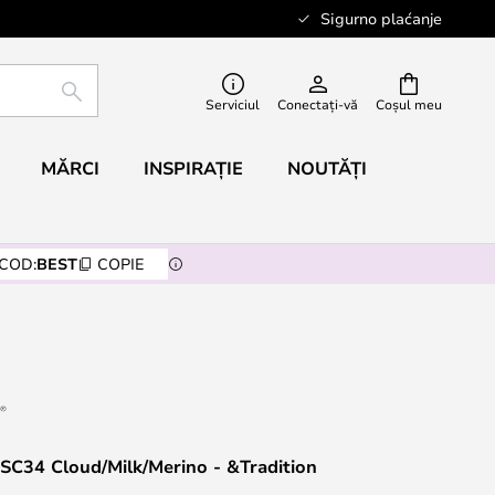
Sigurno plaćanje
CĂUTARE
Serviciul
Conectați-vă
Coșul meu
MĂRCI
INSPIRAȚIE
NOUTĂȚI
COD:
BEST
COPIE
 SC34 Cloud/Milk/Merino - &Tradition