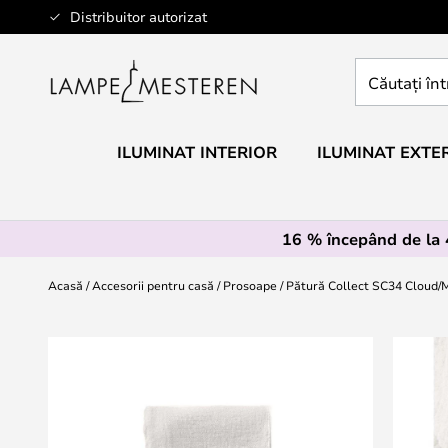
Mergeti
Distribuitor autorizat
la
Continut
Căutați
întregul
magazin
aici...
ILUMINAT INTERIOR
ILUMINAT EXTE
16 % începând de la
Acasă
Accesorii pentru casă
Prosoape
Pătură Collect SC34 Cloud/M
Skip
to
the
end