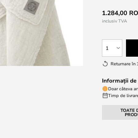
1.284,00 R
inclusiv TVA
1
Returnare în 
Informații de 
Doar câteva ar
Timp de livrare
TOATE 
PROD