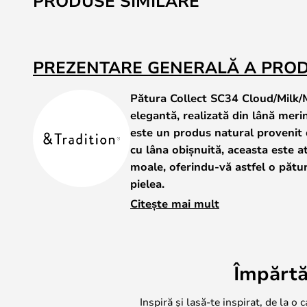
PRODUSE SIMILARE
PREZENTARE GENERALĂ A PRO
Pătura Collect SC34 Cloud/Milk/
elegantă, realizată din lână mer
este un produs natural provenit 
cu lâna obișnuită, aceasta este at
moale, oferindu-vă astfel o pătur
pielea.
Citește mai mult
Pătura este alcătuită din două stratu
tratate termic pentru a evidenția s
130 de centimetri și o lungime de 
Împărtă
perfectă pentru a vă oferi confort 
Inspiră și lasă-te inspirat, de la o 