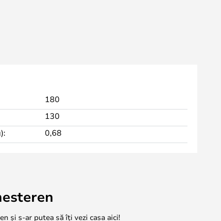
180
130
):
0,68
mesteren
n și s-ar putea să îți vezi casa aici!