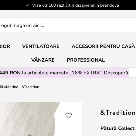
Više od 100 različitih dizajnerskih brendova
RIOR
VENTILATOARE
ACCESORII PENTRU CASĂ
VÂNZARE
PROFESSIONAL
 449 RON
la articolele marcate „16% EXTRA”
Descoperă
ilk/Merino - &Tradition
Pătură Collect