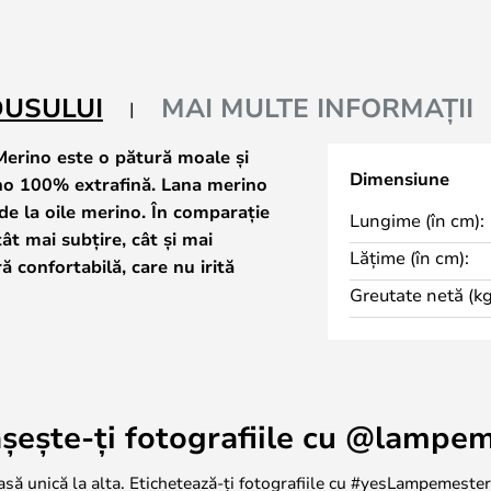
DUSULUI
MAI MULTE INFORMAȚII
Merino este o pătură moale și
Dimensiune
ino 100% extrafină. Lana merino
de la oile merino. În comparație
Lungime (în cm):
ât mai subțire, cât și mai
Lățime (în cm):
ă confortabilă, care nu irită
Greutate netă (kg
ri de fire țesute fin, care au fost
tructura ondulată. Cu o lățime de
180 de centimetri, pătura este
șește-ți fotografiile cu @lampe
și căldură pe canapea.
casă unică la alta. Etichetează-ți fotografiile cu #yesLampemestere