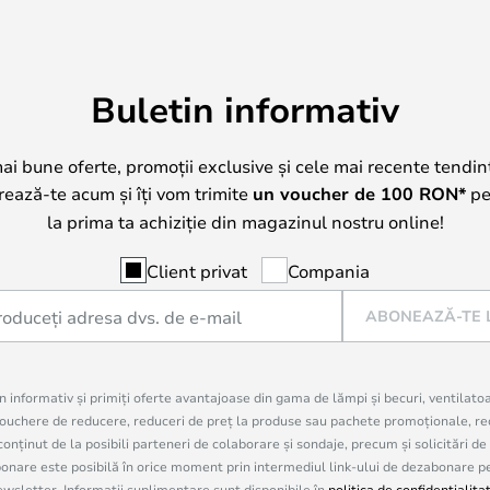
Buletin informativ
mai bune oferte, promoții exclusive și cele mai recente tendin
trează-te acum și îți vom trimite
un voucher de
100
RON*
pe 
la prima ta achiziție din magazinul nostru online!
Client privat
Compania
ABONEAZĂ-TE 
in informativ și primiți oferte avantajoase din gama de lămpi și becuri, ventilato
uchere de reducere, reduceri de preț la produse sau pachete promoționale, re
onținut de la posibili parteneri de colaborare și sondaje, precum și solicitări de
are este posibilă în orice moment prin intermediul link-ului de dezabonare pe c
ewsletter. Informații suplimentare sunt disponibile în
politica de confidențialita