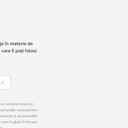
țe în materie de
care îl poți folosi
LA
are, sisteme solare și
comandări și prezentări
 recenzii și recomandări
are îl găsiți în fiecare
te
.