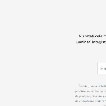
Nu ratați cele 
iluminat. Înregis
Înscrieți-vă la Bulet
produse smart home, vo
de produse, precum și c
de cumpărare. O dezabon
n