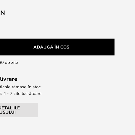
ON
ADAUGĂ ÎN COȘ
30 de zile
livrare
ticole rămase în stoc
: 4 - 7 zile lucrătoare
DETALIILE
USULUI