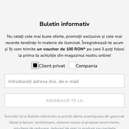
Buletin informativ
Nu ratați cele mai bune oferte, promoții exclusive și cele mai
recente tendințe în materie de iluminat. Înregistrează-te acum
și îți vom trimite
un voucher de
100
RON*
pe care îl poți folosi
la prima ta achiziție din magazinul nostru online!
Client privat
Compania
ABONEAZĂ-TE LA
Înscrieți-vă la Buletin informativ și primiți oferte avantajoase din gama de
lămpi și becuri, ventilatoare, sisteme solare și produse smart home,
vouchere de reducere, reduceri de preț la produse sau pachete