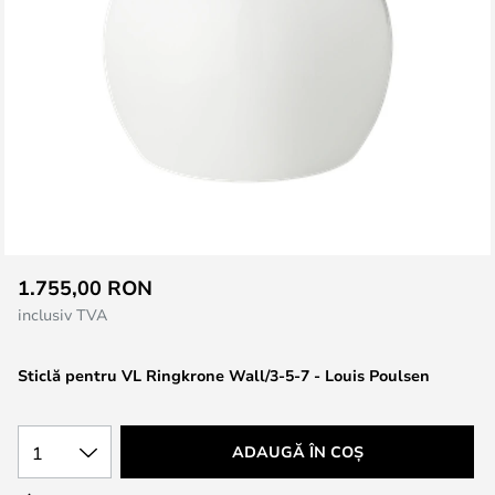
Skip
1.755,00 RON
to
inclusiv TVA
the
beginning
Sticlă pentru VL Ringkrone Wall/3-5-7 - Louis Poulsen
of
the
images
1
ADAUGĂ ÎN COȘ
gallery