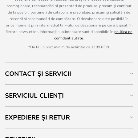
promoționale, recomandări și prezentări de produse, precum și conținut
de la posibili parteneri de colaborare și sondaje, precum și solicitări de
recenzii și recomandări de cumpărare. O dezabonare este posibilă în
orice moment prin intermediul link-ului de dezabonare pe care îl găsiți în
fiecare newsletter. Informații suplimentare sunt disponibile în
politica de
confidențialitate
.
*De la un preț minim de achiziție de 1199 RON.
CONTACT ȘI SERVICII
SERVICIUL CLIENȚI
EXPEDIERE ȘI RETUR