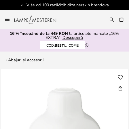
Više od 100 različitih dizajnerskih brendova
Mergeti
la
ARE
Continut
16 % începând de la 449 RON
la articolele marcate „16%
EXTRA”
Descoperă
COD:
BEST
COPIE
Abajuri și accesorii
Skip
to
the
end
of
the
images
gallery