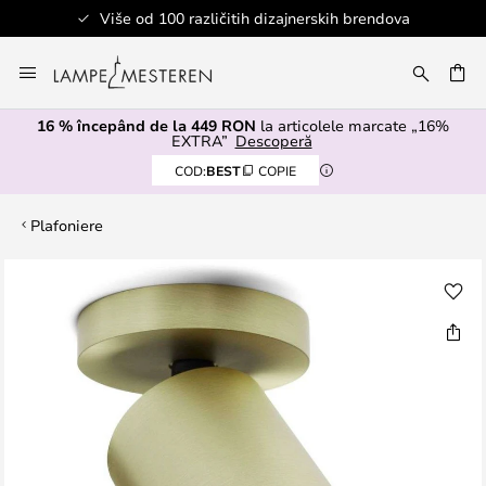
Više od 100 različitih dizajnerskih brendova
Mergeti
la
ARE
Continut
16 % începând de la 449 RON
la articolele marcate „16%
EXTRA”
Descoperă
COD:
BEST
COPIE
Plafoniere
Skip
to
the
end
of
the
images
gallery