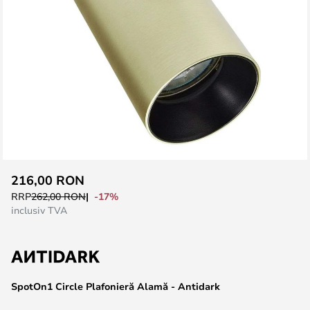
Skip
216,00 RON
to
-17%
RRP
262,00 RON
the
inclusiv TVA
beginning
of
the
images
SpotOn1 Circle Plafonieră Alamă - Antidark
gallery