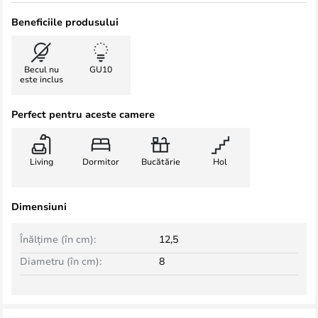
Beneficiile produsului
Becul nu
GU10
este inclus
Perfect pentru aceste camere
Living
Dormitor
Bucătărie
Hol
Dimensiuni
Înălțime (în cm):
12,5
Diametru (în cm):
8