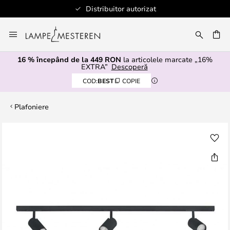
stribuitor autorizat
Više od 100 različi
Mergeti
la
ARE
Continut
16 % începând de la 449 RON
la articolele marcate „16%
EXTRA”
Descoperă
COD:
BEST
COPIE
Plafoniere
Skip
to
the
end
of
the
images
gallery