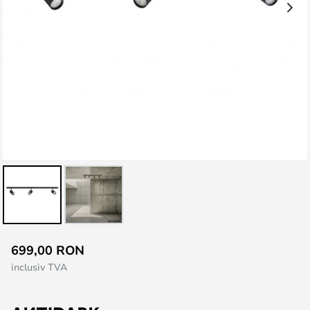
Skip
699,00 RON
to
inclusiv TVA
the
beginning
of