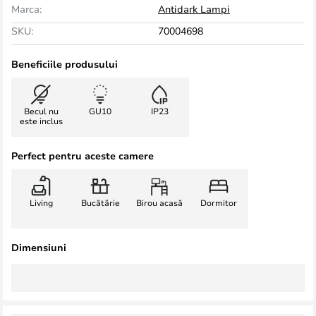
Marca:
Antidark Lampi
SKU:
70004698
Beneficiile produsului
Becul nu
GU10
IP23
este inclus
Perfect pentru aceste camere
Living
Bucătărie
Birou acasă
Dormitor
Dimensiuni