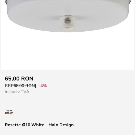
Skip
65,00 RON
to
-4%
RRP
68,00 RON
the
inclusiv TVA
beginning
of
the
images
Rosette Ø10 White - Halo Design
gallery