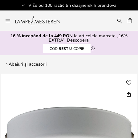
Više od 100 različitih dizajnerskih brendova
Mergeti
la
ARE
Continut
16 % începând de la 449 RON
la articolele marcate „16%
EXTRA”
Descoperă
COD:
BEST
COPIE
Abajuri și accesorii
Skip
to
the
end
of
the
images
gallery