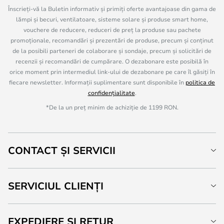
Înscrieți-vă la Buletin informativ și primiți oferte avantajoase din gama de
lămpi și becuri, ventilatoare, sisteme solare și produse smart home,
vouchere de reducere, reduceri de preț la produse sau pachete
promoționale, recomandări și prezentări de produse, precum și conținut
de la posibili parteneri de colaborare și sondaje, precum și solicitări de
recenzii și recomandări de cumpărare. O dezabonare este posibilă în
orice moment prin intermediul link-ului de dezabonare pe care îl găsiți în
fiecare newsletter. Informații suplimentare sunt disponibile în
politica de
confidențialitate
.
*De la un preț minim de achiziție de 1199 RON.
CONTACT ȘI SERVICII
SERVICIUL CLIENȚI
EXPEDIERE ȘI RETUR