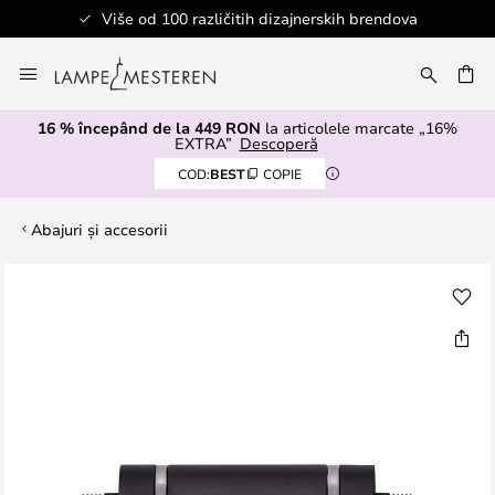
Više od 100 različitih dizajnerskih brendova
Mergeti
la
ARE
Continut
16 % începând de la 449 RON
la articolele marcate „16%
EXTRA”
Descoperă
COD:
BEST
COPIE
Abajuri și accesorii
Skip
to
the
end
of
the
images
gallery