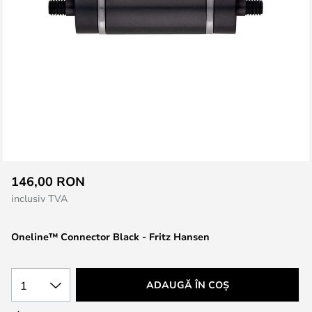
Skip
146,00 RON
to
inclusiv TVA
the
beginning
Oneline™ Connector Black - Fritz Hansen
of
the
images
1
ADAUGĂ ÎN COȘ
gallery