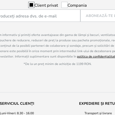
Client privat
Compania
ABONEAZĂ-TE 
in informativ și primiți oferte avantajoase din gama de lămpi și becuri, ventilato
uchere de reducere, reduceri de preț la produse sau pachete promoționale, re
onținut de la posibili parteneri de colaborare și sondaje, precum și solicitări de
are este posibilă în orice moment prin intermediul link-ului de dezabonare pe c
ewsletter. Informații suplimentare sunt disponibile în
politica de confidențialita
*De la un preț minim de achiziție de 1199 RON.
SERVICIUL CLIENȚI
EXPEDIERE ȘI RET
Luni-Vineri: 8.30 - 16.00
Transport și livrare