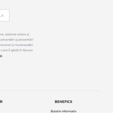
LA
are, sisteme solare și
comandări și prezentări
 recenzii și recomandări
are îl găsiți în fiecare
te
.
UR
BENEFICII
Buletin informativ