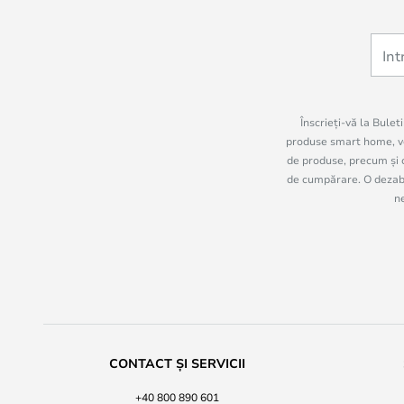
Înscrieți-vă la Bulet
produse smart home, vo
de produse, precum și c
de cumpărare. O dezabon
n
CONTACT ȘI SERVICII
+40 800 890 601