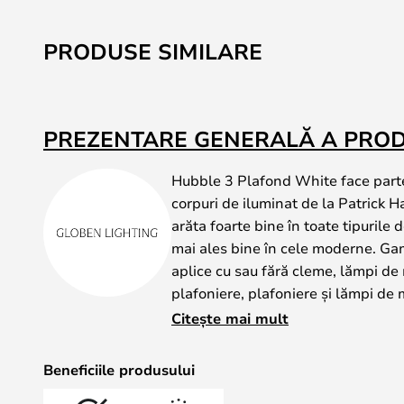
PRODUSE SIMILARE
PREZENTARE GENERALĂ A PRO
Hubble 3 Plafond White face parte
corpuri de iluminat de la Patrick H
arăta foarte bine în toate tipurile d
mai ales bine în cele moderne. Ga
aplice cu sau fără cleme, lămpi de
plafoniere, plafoniere și lămpi de 
disponibile într-o varietate de cul
Citește mai mult
gamă atât de mare, aveți garanția 
potrivește perfect nevoilor și stil
Beneficiile produsului
caracterizează în special prin abaj