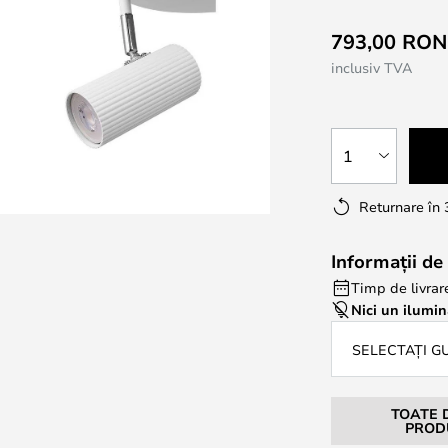
793,00 RO
inclusiv TVA
1
Returnare în 
Informații de 
Timp de livrar
Nici un ilumin
SELECTAȚI G
TOATE 
PROD