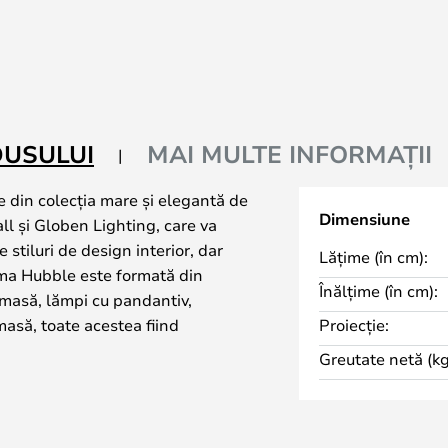
DUSULUI
MAI MULTE INFORMAȚII
 din colecția mare și elegantă de
Dimensiune
all și Globen Lighting, care va
e stiluri de design interior, dar
Lățime (în cm):
ma Hubble este formată din
Înălțime (în cm):
 masă, lămpi cu pandantiv,
masă, toate acestea fiind
Proiecție:
ori și dimensiuni frumoase. Cu o
Greutate netă (kg
că veți găsi o lampă care se
ului dumneavoastră. Hubble se
urul sau baza canelată, care