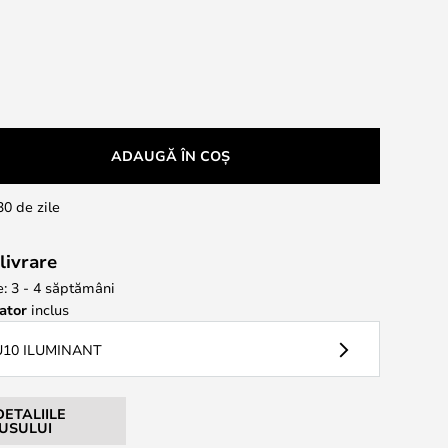
N
ADAUGĂ ÎN COȘ
30 de zile
livrare
e: 3 - 4 săptămâni
ator
inclus
U10 ILUMINANT
DETALIILE
USULUI