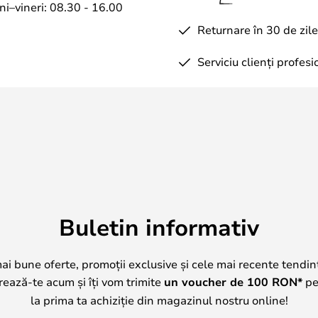
ate fi dificilă din cauza capului
uni–vineri: 08.30 - 16.00
becul, apăsați becul în jos astfel
Returnare în 30 de zile
 să intre în contact cu soclul -
 pentru a-l bloca în poziție. .
Serviciu clienți profesi
Buletin informativ
mai bune oferte, promoții exclusive și cele mai recente tendin
trează-te acum și îți vom trimite
un voucher de
100
RON*
pe 
la prima ta achiziție din magazinul nostru online!