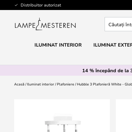
Mergeti
Distribuitor autorizat
la
Continut
Căutați
întregul
magazin
aici...
ILUMINAT INTERIOR
ILUMINAT EXTE
14 % începând de la
Acasă
Iluminat interior
Plafoniere
Hubble 3 Plafonieră White - Glo
Skip
to
the
end