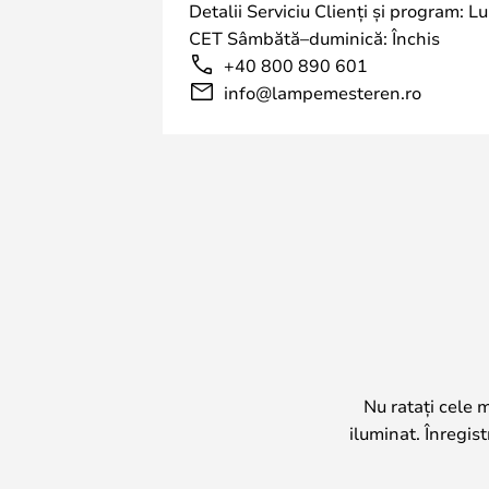
Instalarea becului GU10 în lampă po
Detalii Serviciu Clienți și program: L
subțire al lămpii. Pentru a instala 
CET Sâmbătă–duminică: Închis
încât cele două picioare ale becului
+40 800 890 601
apoi răsuciți ușor becul cu degetele
info@lampemesteren.ro
Nu ratați cele 
iluminat. Înregis