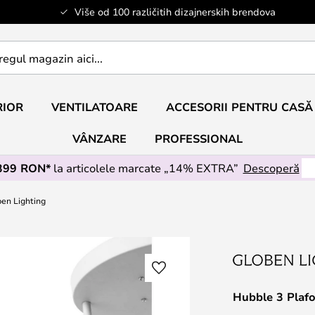
Više od 100 različitih dizajnerskih brendova
RIOR
VENTILATOARE
ACCESORII PENTRU CASĂ
VÂNZARE
PROFESSIONAL
 399 RON*
la articolele marcate „14% EXTRA”
Descoperă
ben Lighting
Hubble 3 Plafo