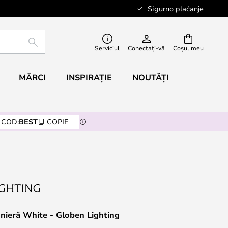
Sigurno plaćanje
CĂUTARE
Serviciul
Conectați-vă
Coșul meu
MĂRCI
INSPIRAȚIE
NOUTĂȚI
COD:
BEST
COPIE
nieră White - Globen Lighting