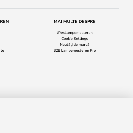
EREN
MAI MULTE DESPRE
#YesLampemesteren
Cookie Settings
Noutăți de marcă
ate
B2B Lampemesteren Pro
,00 RON
ADAUGĂ ÎN COȘ
97,00 RON
ciale generale