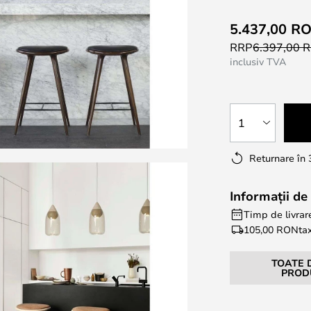
5.437,00 R
RRP
6.397,00 
inclusiv TVA
1
Returnare în 
Informații de 
Timp de livrare
105,00 RON
ta
TOATE 
PROD