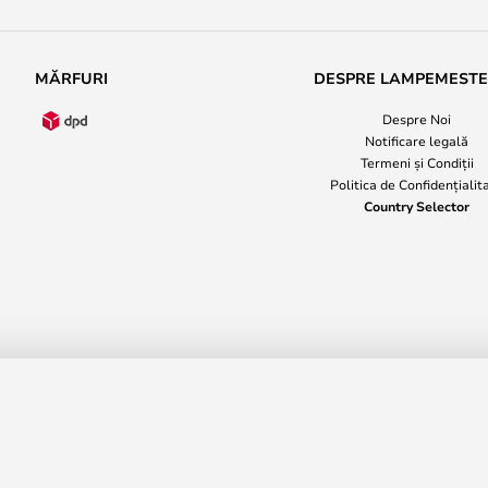
MĂRFURI
DESPRE LAMPEMEST
Despre Noi
Notificare legală
Termeni și Condiții
Politica de Confidențialit
Country Selector
Mater
5.437
RRP
6.3
ate și protecția datelor
Notificare legală
Condițiile comer