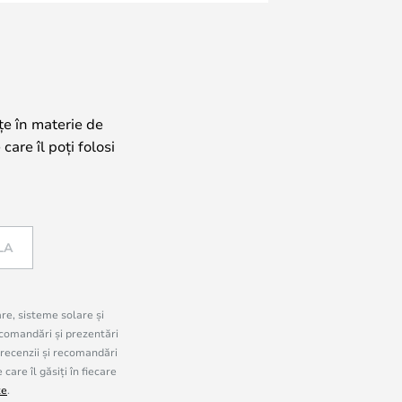
țe în materie de
care îl poți folosi
LA
are, sisteme solare și
comandări și prezentări
 recenzii și recomandări
are îl găsiți în fiecare
te
.