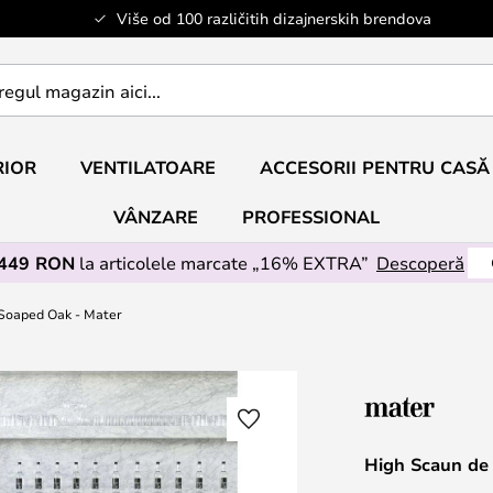
Više od 100 različitih dizajnerskih brendova
RIOR
VENTILATOARE
ACCESORII PENTRU CASĂ
VÂNZARE
PROFESSIONAL
 449 RON
la articolele marcate „16% EXTRA”
Descoperă
 Soaped Oak - Mater
High Scaun de