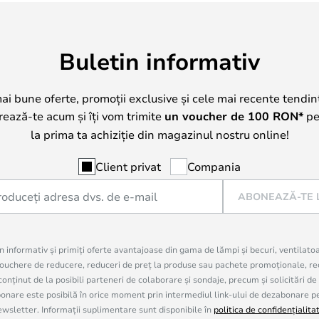
Buletin informativ
mai bune oferte, promoții exclusive și cele mai recente tendin
trează-te acum și îți vom trimite
un voucher de
100
RON*
pe 
la prima ta achiziție din magazinul nostru online!
Client privat
Compania
ABONEAZĂ-TE 
in informativ și primiți oferte avantajoase din gama de lămpi și becuri, ventilato
uchere de reducere, reduceri de preț la produse sau pachete promoționale, re
onținut de la posibili parteneri de colaborare și sondaje, precum și solicitări de
are este posibilă în orice moment prin intermediul link-ului de dezabonare pe c
ewsletter. Informații suplimentare sunt disponibile în
politica de confidențialita