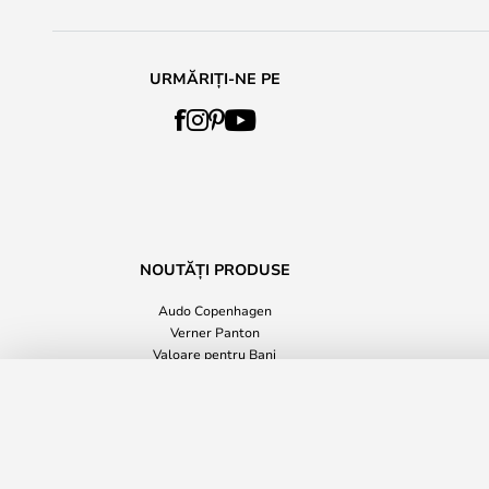
URMĂRIȚI-NE PE
NOUTĂȚI PRODUSE
Audo Copenhagen
Verner Panton
Valoare pentru Bani
Accesorii pentru Casă
High Scaun de bar H69 Soaped Oak - 
Toate știrile despre produse
Timp de livrare: 11 - 16 zile lucrătoare
Confidențialit