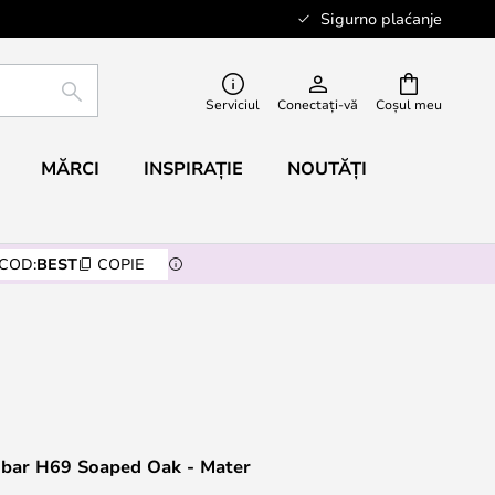
Sigurno plaćanje
CĂUTARE
Serviciul
Conectați-vă
Coșul meu
MĂRCI
INSPIRAȚIE
NOUTĂȚI
COD:
BEST
COPIE
 bar H69 Soaped Oak - Mater