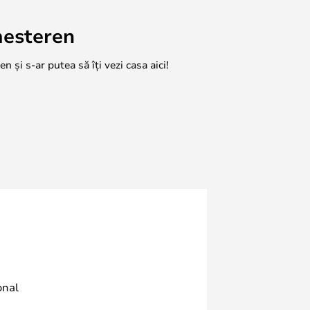
mesteren
n și s-ar putea să îți vezi casa aici!
onal