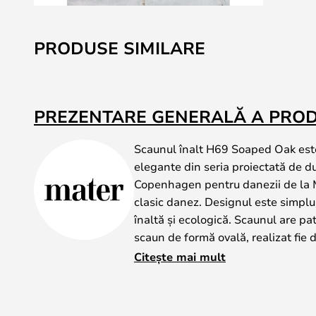
Skip
to
PRODUSE SIMILARE
the
beginning
of
the
PREZENTARE GENERALĂ A PRO
images
gallery
Scaunul înalt H69 Soaped Oak este
elegante din seria proiectată de d
Copenhagen pentru danezii de la Ma
clasic danez. Designul este simplu, 
înaltă și ecologică. Scaunul are pat
scaun de formă ovală, realizat fie d
pentru silvicultură responsabilă, cu
Citește mai mult
stejar vopsit închis, din mesteacăn 
aluminiu frumos reciclat.
Scaunul este tapițat fie în piele nat