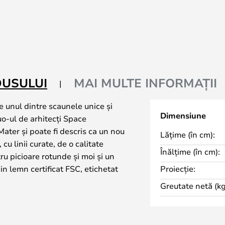
DUSULUI
MAI MULTE INFORMAȚII
 unul dintre scaunele unice și
Dimensiune
uo-ul de arhitecți Space
ter și poate fi descris ca un nou
Lățime (în cm):
cu linii curate, de o calitate
Înălțime (în cm):
ru picioare rotunde și moi și un
in lemn certificat FSC, etichetat
Proiecție:
 un finisaj pe bază de apă, fie din
Greutate netă (kg
vopsit negru/vopsit închis, fie din
urală, fie în lână Molly de la