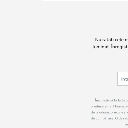
Nu ratați cele 
iluminat. Înregis
Înscrieți-vă la Bulet
produse smart home, vo
de produse, precum și c
de cumpărare. O dezabon
n