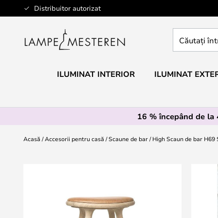
Mergeti
Distribuitor autorizat
la
Continut
Căutați
întregul
magazin
aici...
ILUMINAT INTERIOR
ILUMINAT EXTE
16 % începând de la
Acasă
Accesorii pentru casă
Scaune de bar
High Scaun de bar H69
Skip
to
the
end