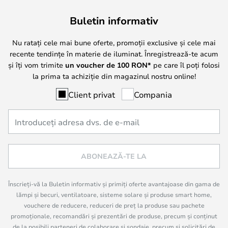
Buletin informativ
Nu ratați cele mai bune oferte, promoții exclusive și cele mai
recente tendințe în materie de iluminat. Înregistrează-te acum
și îți vom trimite
un voucher de
100
RON*
pe care îl poți folosi
la prima ta achiziție din magazinul nostru online!
Client privat
Compania
ABONEAZĂ-TE LA
Înscrieți-vă la Buletin informativ și primiți oferte avantajoase din gama de
lămpi și becuri, ventilatoare, sisteme solare și produse smart home,
vouchere de reducere, reduceri de preț la produse sau pachete
promoționale, recomandări și prezentări de produse, precum și conținut
de la posibili parteneri de colaborare și sondaje, precum și solicitări de