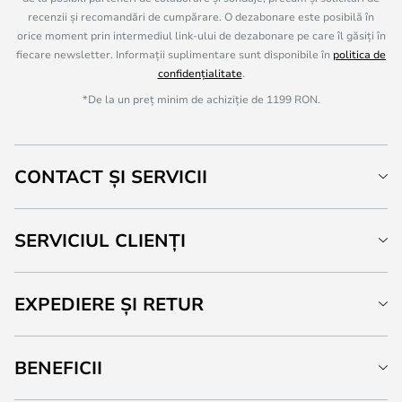
recenzii și recomandări de cumpărare. O dezabonare este posibilă în
orice moment prin intermediul link-ului de dezabonare pe care îl găsiți în
fiecare newsletter. Informații suplimentare sunt disponibile în
politica de
confidențialitate
.
*De la un preț minim de achiziție de 1199 RON.
CONTACT ȘI SERVICII
SERVICIUL CLIENȚI
EXPEDIERE ȘI RETUR
BENEFICII