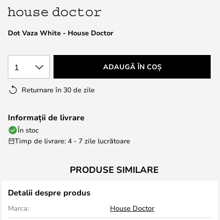
the
images
Dot Vaza White - House Doctor
gallery
1
ADAUGĂ ÎN COȘ
Returnare în 30 de zile
Informații de livrare
În stoc
Timp de livrare: 4 - 7 zile lucrătoare
PRODUSE SIMILARE
Detalii despre produs
Marca:
House Doctor