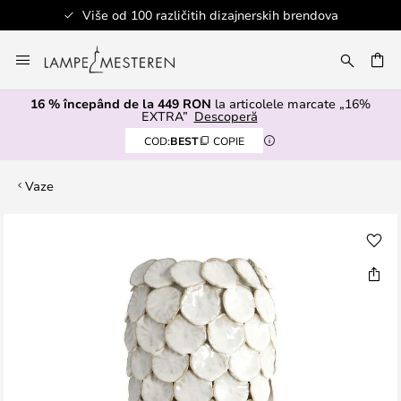
Više od 100 različitih dizajnerskih brendova
Mergeti
la
ARE
Continut
16 % începând de la 449 RON
la articolele marcate „16%
EXTRA”
Descoperă
COD:
BEST
COPIE
Vaze
Skip
to
the
end
of
the
images
gallery