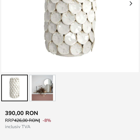
Skip
390,00 RON
to
-8%
RRP
426,00 RON
the
inclusiv TVA
beginning
of