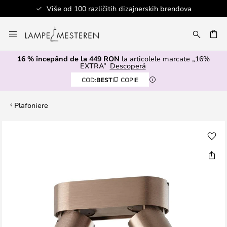
Više od 100 različitih dizajnerskih brendova
Mergeti
la
ARE
Continut
16 % începând de la 449 RON
la articolele marcate „16%
EXTRA”
Descoperă
COD:
BEST
COPIE
Plafoniere
Skip
to
the
end
of
the
images
gallery