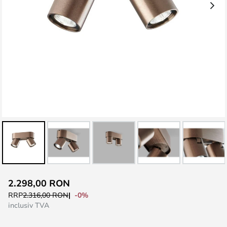
Skip
2.298,00 RON
to
-0%
RRP
2.316,00 RON
the
inclusiv TVA
beginning
of