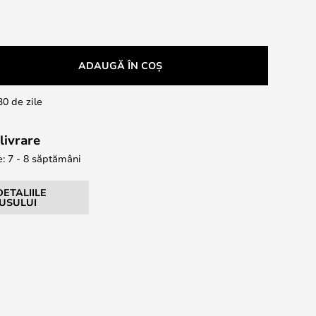
ADAUGĂ ÎN COȘ
30 de zile
livrare
e: 7 - 8 săptămâni
DETALIILE
USULUI