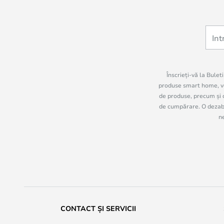
Înscrieți-vă la Bulet
produse smart home, vo
de produse, precum și c
de cumpărare. O dezabon
n
CONTACT ȘI SERVICII