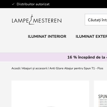
Mergeti
Distribuitor autorizat
la
Continut
Căutați
întregul
magazin
aici...
ILUMINAT INTERIOR
ILUMINAT EXTE
16 % începând de la
Acasă
Abajuri și accesorii
Anti Glare Abajur pentru Spun T1 - Flos
Skip
to
the
end