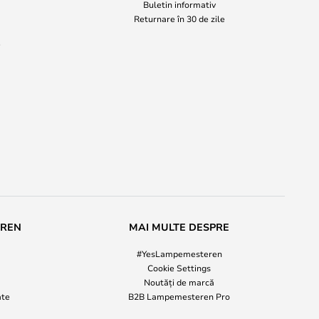
Buletin informativ
Returnare în 30 de zile
i
EREN
MAI MULTE DESPRE
#YesLampemesteren
Cookie Settings
Noutăți de marcă
ate
B2B Lampemesteren Pro