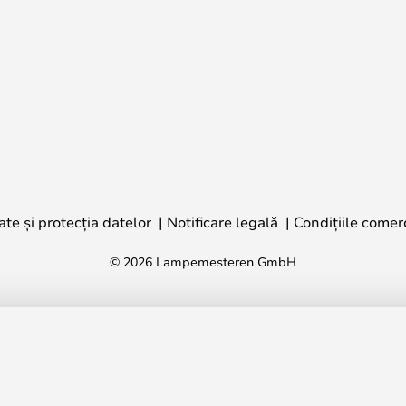
ate și protecția datelor
Notificare legală
Condițiile comer
© 2026 Lampemesteren GmbH
os
347