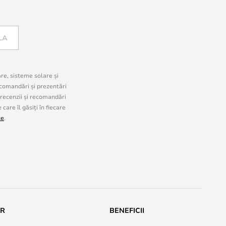
LA
are, sisteme solare și
comandări și prezentări
 recenzii și recomandări
are îl găsiți în fiecare
te
.
UR
BENEFICII