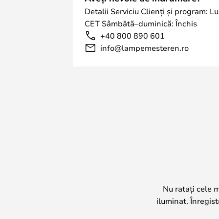
Detalii Serviciu Clienți și program: L
CET Sâmbătă–duminică: Închis
+40 800 890 601
info@lampemesteren.ro
Nu ratați cele 
iluminat. Înregis