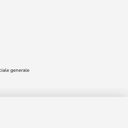
ciale generale
,00 RON
ADAUGĂ ÎN COȘ