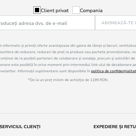
Client privat
Compania
ABONEAZĂ-TE 
in informativ și primiți oferte avantajoase din gama de lămpi și becuri, ventilato
uchere de reducere, reduceri de preț la produse sau pachete promoționale, re
onținut de la posibili parteneri de colaborare și sondaje, precum și solicitări de
are este posibilă în orice moment prin intermediul link-ului de dezabonare pe c
ewsletter. Informații suplimentare sunt disponibile în
politica de confidențialita
*De la un preț minim de achiziție de 1199 RON.
SERVICIUL CLIENȚI
EXPEDIERE ȘI RET