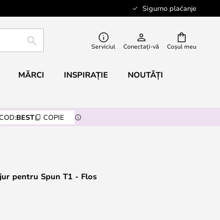
Sigurno plaćanje
CĂUTARE
Serviciul
Conectați-vă
Coșul meu
MĂRCI
INSPIRAȚIE
NOUTĂȚI
COD:
BEST
COPIE
jur pentru Spun T1 - Flos
N