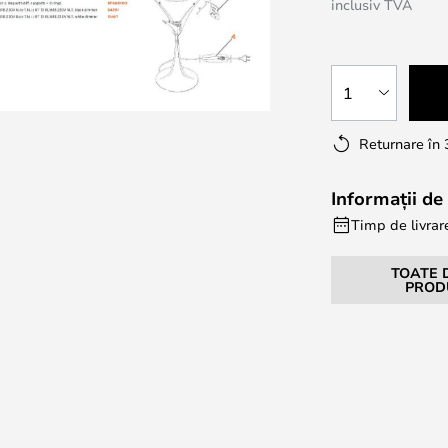
inclusiv TVA
1
Returnare în 
Informații de 
Timp de livrar
TOATE 
PROD