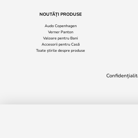
NOUTĂȚI PRODUSE
Audo Copenhagen
Verner Panton
Valoare pentru Bani
Accesorii pentru Casă
Toate știrile despre produse
Confidențialit
Anti Glare Abajur pentru Spun T1 - Fl
Timp de livrare: 7 - 8 săptămâni