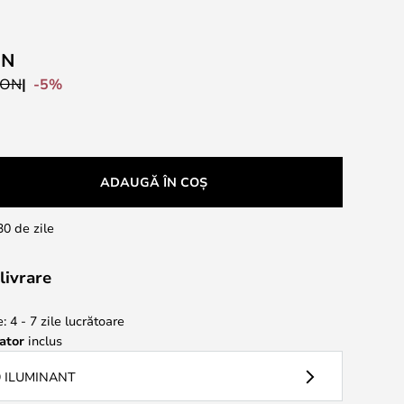
ON
-5%
RON
ADAUGĂ ÎN COȘ
30 de zile
livrare
: 4 - 7 zile lucrătoare
ator
inclus
9 ILUMINANT