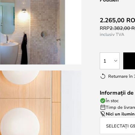
2.265,00 R
RRP
2.382,00 
inclusiv TVA
1
Returnare în 
Informații de 
În stoc
Timp de livrare
Nici un ilumin
SELECTAȚI G