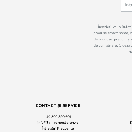
Înscrieți-vă la Bulet
produse smart home, vo
de produse, precum și c
de cumpărare. O dezabon
n
CONTACT ȘI SERVICII
+40 800 890 601
info@lampemesteren.ro
S
Întrebări Frecvente