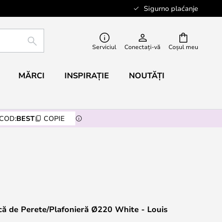
Sigurno plaćanje
CĂUTARE
Serviciul
Conectați-vă
Coșul meu
MĂRCI
INSPIRAȚIE
NOUTĂȚI
COD:
BEST
COPIE
ică de Perete/Plafonieră Ø220 White - Louis