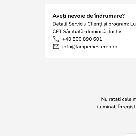
Aveți nevoie de îndrumare?
Detalii Serviciu Clienți și program: L
CET Sâmbătă–duminică: Închis
+40 800 890 601
info@lampemesteren.ro
Nu ratați cele 
iluminat. Înregis