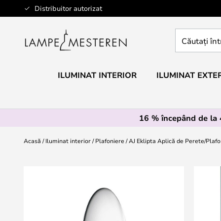
Mergeti
Distribuitor autorizat
la
Continut
Căutați
întregul
magazin
aici...
ILUMINAT INTERIOR
ILUMINAT EXTE
16 % începând de la
Acasă
Iluminat interior
Plafoniere
AJ Eklipta Aplică de Perete/Plaf
Skip
to
the
end