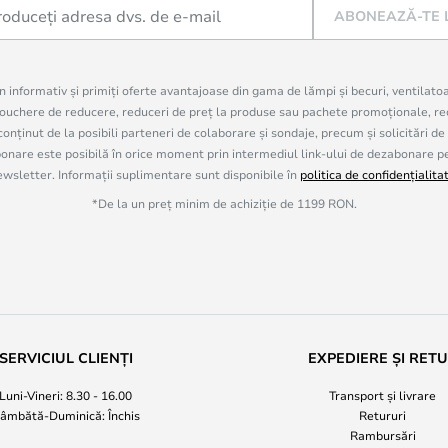
ABONEAZĂ-TE 
in informativ și primiți oferte avantajoase din gama de lămpi și becuri, ventilato
uchere de reducere, reduceri de preț la produse sau pachete promoționale, re
onținut de la posibili parteneri de colaborare și sondaje, precum și solicitări de
are este posibilă în orice moment prin intermediul link-ului de dezabonare pe c
ewsletter. Informații suplimentare sunt disponibile în
politica de confidențialita
*De la un preț minim de achiziție de 1199 RON.
SERVICIUL CLIENȚI
EXPEDIERE ȘI RET
Luni-Vineri: 8.30 - 16.00
Transport și livrare
âmbătă-Duminică: Închis
Retururi
Rambursări