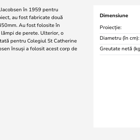
e Jacobsen în 1959 pentru
Dimensiune
iect, au fost fabricate două
50mm. Au fost folosite în
Proiecție:
a lămpi de perete. Ulterior, o
Diametru (în cm):
ată pentru Colegiul St Catherine
sen însuși a folosit acest corp de
Greutate netă (kg
întotdeauna versiunea mai mare. În
te utilizat în întreaga lume într-o
atului - plafoniera supremă.
emite o lumină moale și difuză.
să ofere o suprafață iluminată
rei straturi de sticlă opalină are
ză un halou de lumină în jurul
e perete/plafon AJ Eklipta.
u o inserție specială din sticlă
area becurilor cu halogen