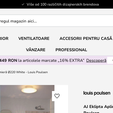
Više od 100 različitih dizajnerskih brendova
RIOR
VENTILATOARE
ACCESORII PENTRU CASĂ
VÂNZARE
PROFESSIONAL
 449 RON
la articolele marcate „16% EXTRA”
Descoperă
onieră Ø220 White - Louis Poulsen
AJ Eklipta Apl
Poulsen