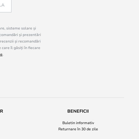
LA
are, sisteme solare și
comandări și prezentări
 recenzii și recomandări
are îl găsiți în fiecare
te
.
UR
BENEFICII
Buletin informativ
Returnare în 30 de zile