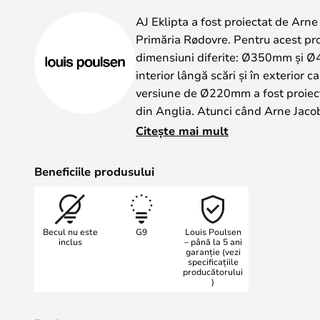
gallery
AJ Eklipta a fost proiectat de Arn
Primăria Rødovre. Pentru acest pro
dimensiuni diferite: Ø350mm și Ø4
interior lângă scări și în exterior c
versiune de Ø220mm a fost proiect
din Anglia. Atunci când Arne Jacob
iluminat pentru scări, a preferat 
Citește mai mult
prezent, dispozitivul de iluminat es
serie de contexte arhitecturale.
Beneficiile produsului
Din nou, o icoană de design a form
Lampa de perete/plafon AJ Eklipta 
Sticla este construită astfel încât 
Becul nu este
G9
Louis Poulsen
uniform. Abajurul suflat manual în t
inclus
– până la 5 ani
garanție (vezi
o margine transparentă, care creea
specificațiile
dispozitivului de fixare pe lampa d
producătorului
)
AJ Eklipta Ø220 este livrată acum c
mată pentru a se asigura că utiliz