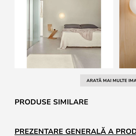
ARATĂ MAI MULTE IMA
Skip
to
PRODUSE SIMILARE
the
beginning
of
the
PREZENTARE GENERALĂ A PRO
images