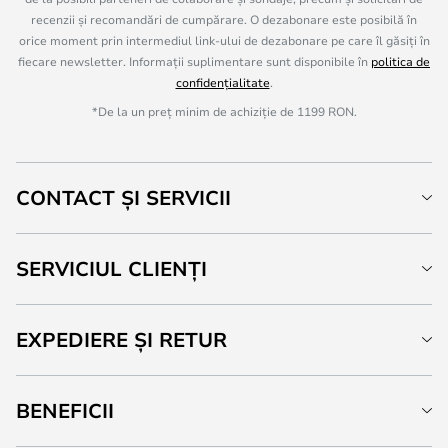
recenzii și recomandări de cumpărare. O dezabonare este posibilă în
orice moment prin intermediul link-ului de dezabonare pe care îl găsiți în
fiecare newsletter. Informații suplimentare sunt disponibile în
politica de
confidențialitate
.
*De la un preț minim de achiziție de 1199 RON.
CONTACT ȘI SERVICII
SERVICIUL CLIENȚI
EXPEDIERE ȘI RETUR
BENEFICII