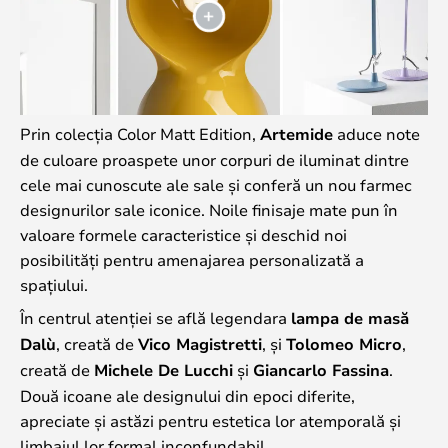
Prin colecția Color Matt Edition,
Artemide
aduce note
de culoare proaspete unor corpuri de iluminat dintre
cele mai cunoscute ale sale și conferă un nou farmec
designurilor sale iconice. Noile finisaje mate pun în
valoare formele caracteristice și deschid noi
posibilități pentru amenajarea personalizată a
spațiului.
În centrul atenției se află legendara
lampa de masă
Dalù
, creată de
Vico Magistretti
, și
Tolomeo Micro
,
creată de
Michele De Lucchi
și
Giancarlo Fassina
.
Două icoane ale designului din epoci diferite,
apreciate și astăzi pentru estetica lor atemporală și
limbajul lor formal inconfundabil.