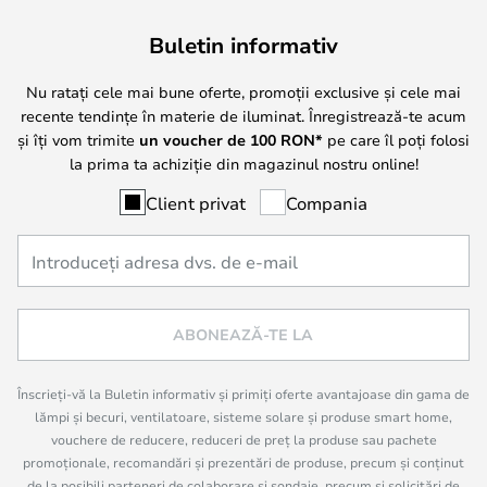
Buletin informativ
Nu ratați cele mai bune oferte, promoții exclusive și cele mai
recente tendințe în materie de iluminat. Înregistrează-te acum
și îți vom trimite
un voucher de
100
RON*
pe care îl poți folosi
la prima ta achiziție din magazinul nostru online!
Client privat
Compania
ABONEAZĂ-TE LA
Înscrieți-vă la Buletin informativ și primiți oferte avantajoase din gama de
lămpi și becuri, ventilatoare, sisteme solare și produse smart home,
vouchere de reducere, reduceri de preț la produse sau pachete
promoționale, recomandări și prezentări de produse, precum și conținut
de la posibili parteneri de colaborare și sondaje, precum și solicitări de