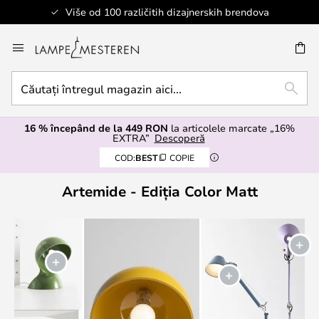
Više od 100 različitih dizajnerskih brendova
Mergeti
la
ARE
Continut
Căutați
CĂUT
întregul
magazin
16 % începând de la 449 RON
la articolele marcate „16%
aici...
EXTRA”
Descoperă
COD:
BEST
COPIE
Artemide - Ediția Color Matt