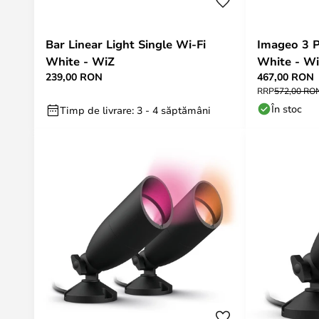
Bar Linear Light Single Wi-Fi
Imageo 3 
White - WiZ
White - W
239,00 RON
467,00 RON
RRP
572,00 RO
În stoc
Timp de livrare: 3 - 4 săptămâni