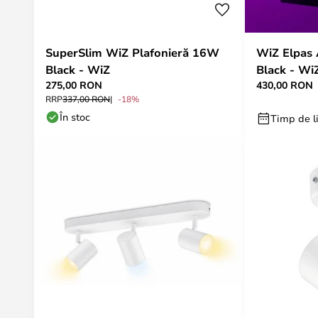
SuperSlim WiZ Plafonieră 16W
WiZ Elpas 
Black - WiZ
Black - Wi
275,00 RON
430,00 RON
RRP
337,00 RON
-18%
În stoc
Timp de li