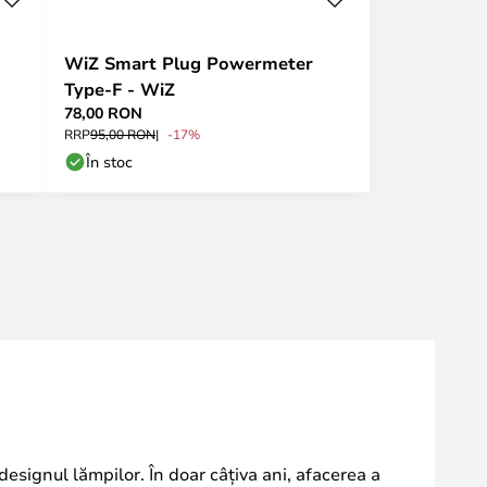
WiZ Smart Plug Powermeter
Type-F - WiZ
78,00 RON
RRP
95,00 RON
-17%
În stoc
esignul lămpilor. În doar câțiva ani, afacerea a