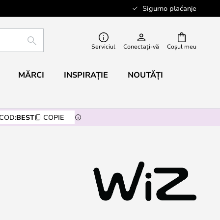
Sigurno plaćanje
CĂUTARE
Serviciul
Conectați-vă
Coșul meu
MĂRCI
INSPIRAȚIE
NOUTĂȚI
COD:
BEST
COPIE