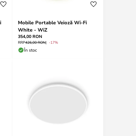
i
Mobile Portable Veioză Wi-Fi
White - WiZ
354,00 RON
RRP
426,00 RON
-17%
În stoc