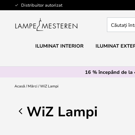
Mergeti
Distribuitor autorizat
la
Continut
Căutați
întregul
magazin
aici...
ILUMINAT INTERIOR
ILUMINAT EXTE
16 % începând de la
Acasă
Mărci
WiZ Lampi
WiZ Lampi