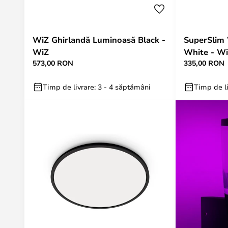
WiZ Ghirlandă Luminoasă Black -
SuperSlim
WiZ
White - W
573,00 RON
335,00 RON
Timp de livrare: 3 - 4 săptămâni
Timp de li