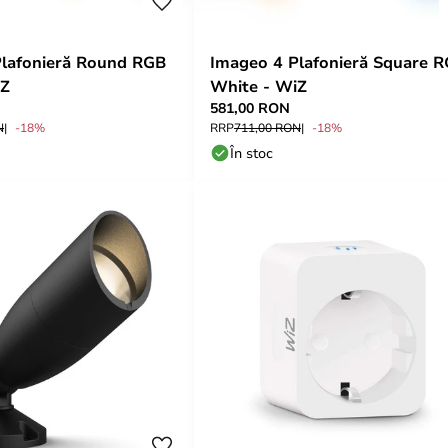
Plafonieră Round RGB
Imageo 4 Plafonieră Square 
iZ
White - WiZ
581,00 RON
N
-18%
RRP
711,00 RON
-18%
În stoc