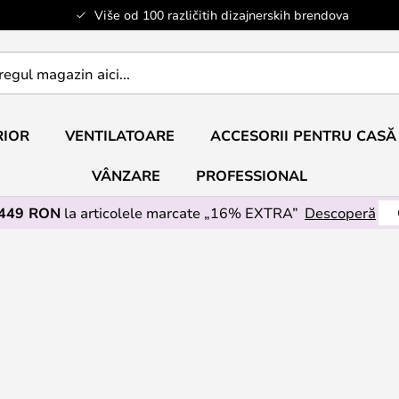
Više od 100 različitih dizajnerskih brendova
RIOR
VENTILATOARE
ACCESORII PENTRU CASĂ
VÂNZARE
PROFESSIONAL
 449 RON
la articolele marcate „16% EXTRA”
Descoperă