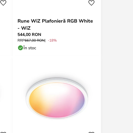
Rune WiZ Plafonieră RGB White
- WiZ
544,00 RON
RRP
667,00 RON
-18%
În stoc