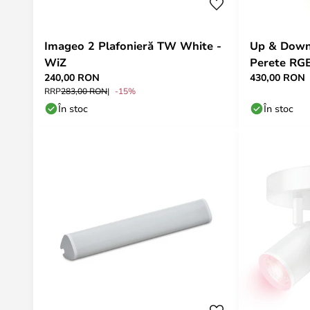
Imageo 2 Plafonieră TW White -
Up & Down
WiZ
Perete RG
240,00 RON
430,00 RON
RRP
283,00 RON
-15%
În stoc
În stoc