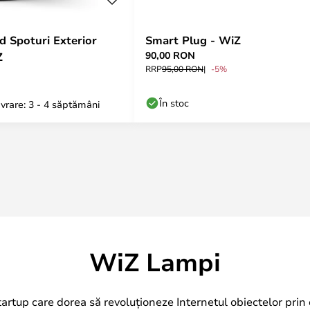
 Spoturi Exterior
Smart Plug - WiZ
90,00 RON
Z
RRP
95,00 RON
-5%
În stoc
vrare: 3 - 4 săptămâni
WiZ Lampi
rtup care dorea să revoluționeze Internetul obiectelor prin d