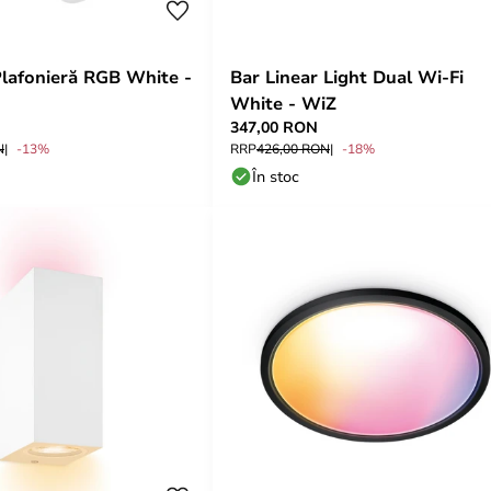
lafonieră RGB White -
Bar Linear Light Dual Wi-Fi
White - WiZ
347,00 RON
N
-13%
RRP
426,00 RON
-18%
În stoc