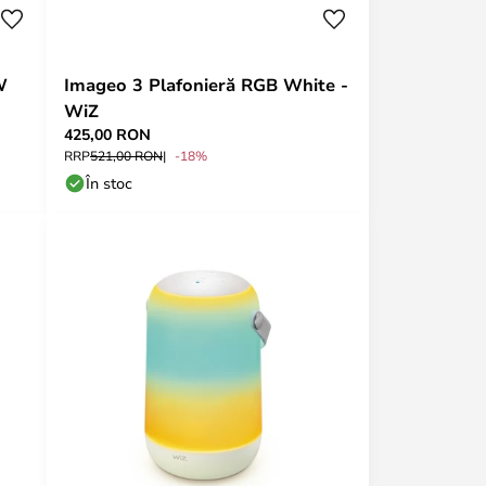
W
Imageo 3 Plafonieră RGB White -
WiZ
425,00 RON
RRP
521,00 RON
-18%
În stoc