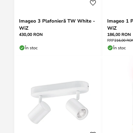
Imageo 3 Plafonieră TW White -
Imageo 1 P
WiZ
WiZ
430,00 RON
186,00 RON
RRP
216,00 RO
În stoc
În stoc