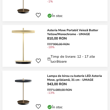
-1%
În stoc
Asteria Move Portabil Veioză Butter
Yellow/Monochrome - UMAGE
810,00 RON
RRP
990,00 RON
-18%
Timp de livrare: 12 - 17 zile
lucrătoare
Lampa de birou cu baterie LED Asteria
Move, gri/alamă, 31 cm - UMAGE
943,00 RON
RRP
1.089,00 RON
-13%
În stoc