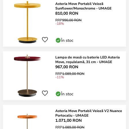
Asteria Move Portabil Veioză
Sunflower/Monochrome - UMAGE
810,00 RON
RRP
990,00 RON
-18%
În stoc
Lampa de masă cu baterie LED Asteria
Move, roșu/alamă, 31 cm - UMAGE
967,00 RON
RRP
1.089,00 RON
-11%
În stoc
Asteria Move Portabil Veioză V2 Nuance
Portocaliu - UMAGE
1.071,00 RON
RRP
1.089,00 RON