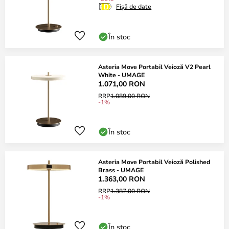
Fișă de date
În stoc
Asteria Move Portabil Veioză V2 Pearl
White - UMAGE
1.071,00 RON
RRP
1.089,00 RON
-1%
În stoc
Asteria Move Portabil Veioză Polished
Brass - UMAGE
1.363,00 RON
RRP
1.387,00 RON
-1%
În stoc