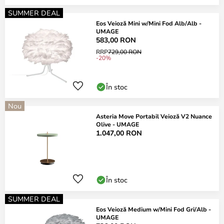
SUMMER DEAL
Eos Veioză Mini w/Mini Fod Alb/Alb -
UMAGE
583,00 RON
RRP
729,00 RON
-20%
În stoc
Nou
Asteria Move Portabil Veioză V2 Nuance
Olive - UMAGE
1.047,00 RON
În stoc
SUMMER DEAL
Eos Veioză Medium w/Mini Fod Gri/Alb -
UMAGE