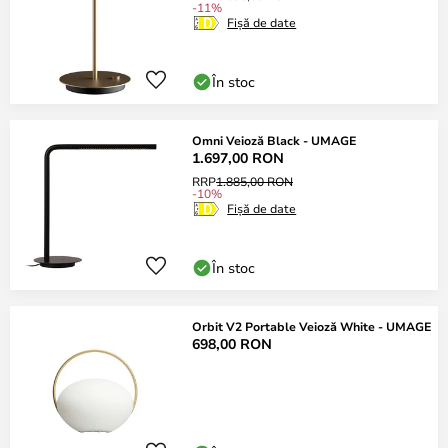
-11%
Fișă de date
În stoc
Omni Veioză Black - UMAGE
1.697,00 RON
RRP
1.885,00 RON
-10%
Fișă de date
În stoc
Orbit V2 Portable Veioză White - UMAGE
698,00 RON