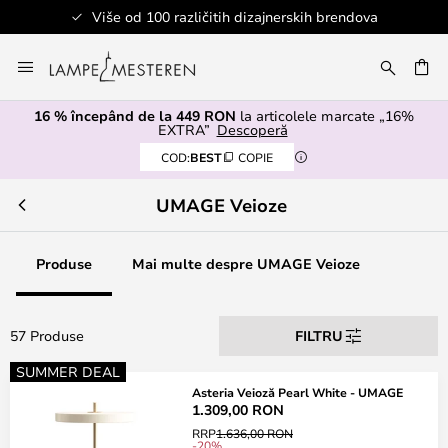
Više od 100 različitih dizajnerskih brendova
Mergeti
la
ARE
Continut
16 % începând de la 449 RON
la articolele marcate „16%
EXTRA”
Descoperă
COD:
BEST
COPIE
UMAGE Veioze
Produse
Mai multe despre UMAGE Veioze
57 Produse
FILTRU
SUMMER DEAL
Asteria Veioză Pearl White - UMAGE
1.309,00 RON
RRP
1.636,00 RON
-20%