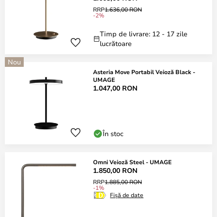
RRP
1.636,00 RON
-2%
Timp de livrare: 12 - 17 zile
lucrătoare
Nou
Asteria Move Portabil Veioză Black -
UMAGE
1.047,00 RON
În stoc
Omni Veioză Steel - UMAGE
1.850,00 RON
RRP
1.885,00 RON
-1%
Fișă de date