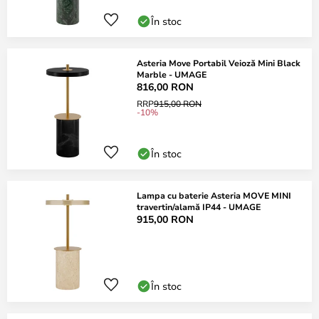
În stoc
Asteria Move Portabil Veioză Mini Black
Marble - UMAGE
816,00 RON
RRP
915,00 RON
-10%
În stoc
Lampa cu baterie Asteria MOVE MINI
travertin/alamă IP44 - UMAGE
915,00 RON
În stoc