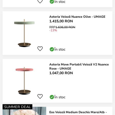
În stoc
Asteria Veioză Nuance Olive - UMAGE
1.415,00 RON
RRP
1.636,00 RON
-13%
În stoc
Asteria Move Portabil Veioză V2 Nuance
Rose - UMAGE
1.047,00 RON
În stoc
SUMMER DEAL
Eos Veioză Medium Deschis Maro/Alb -