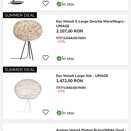
În stoc
SUMMER DEAL
Eos Veioză X-Large Deschis Maro/Negru -
UMAGE
2.107,00 RON
RRP
2.634,00 RON
-20%
În stoc
SUMMER DEAL
Eos Veioză Large Alb - UMAGE
1.472,00 RON
RRP
1.840,00 RON
-20%
În stoc
Audrey Veioză Plated Brass/White Opal -