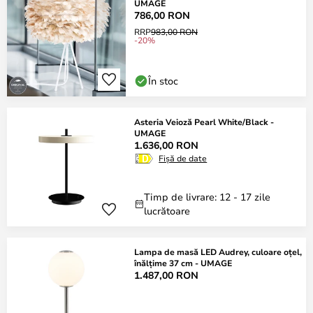
UMAGE
786,00 RON
RRP
983,00 RON
-20%
În stoc
Asteria Veioză Pearl White/Black -
UMAGE
1.636,00 RON
Fișă de date
Timp de livrare: 12 - 17 zile
lucrătoare
Lampa de masă LED Audrey, culoare oțel,
înălțime 37 cm - UMAGE
1.487,00 RON