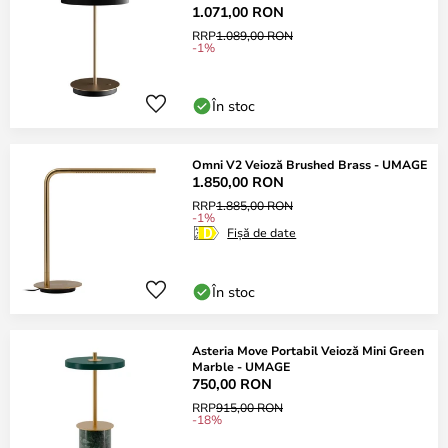
1.071,00 RON
RRP
1.089,00 RON
-1%
În stoc
Omni V2 Veioză Brushed Brass - UMAGE
1.850,00 RON
RRP
1.885,00 RON
-1%
Fișă de date
În stoc
Asteria Move Portabil Veioză Mini Green
Marble - UMAGE
750,00 RON
RRP
915,00 RON
-18%