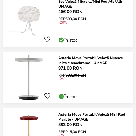
Eos Veioză Micro w/Mini Fod Alb/Alb -
UMAGE
466,00 RON
RRP
583,00 RON
-20%
În stoc
Asteria Move Portabil Veioză Nuance
Mist/Monochrome - UMAGE
971,00 RON
RRP
990,00 RON
-2%
În stoc
Asteria Move Portabil Veioză Mini Red
Marble - UMAGE
892,00 RON
RRP
915,00 RON
-2%