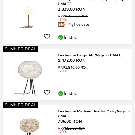
UMAGE
1.339,00 RON
RRP
1.487,00 RON
-10%
Fișă de date
În stoc
SUMMER DEAL
Eos Veioză Large Alb/Negru - UMAGE
1.472,00 RON
RRP
1.840,00 RON
-20%
În stoc
SUMMER DEAL
Eos Veioză Medium Deschis Maro/Negru -
UMAGE
786,00 RON
RRP
983,00 RON
-20%