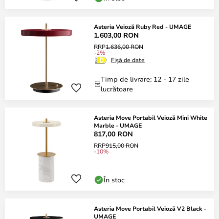
Asteria Veioză Ruby Red - UMAGE
1.603,00 RON
RRP
1.636,00 RON
-2%
Fișă de date
Timp de livrare: 12 - 17 zile
lucrătoare
Asteria Move Portabil Veioză Mini White
Marble - UMAGE
817,00 RON
RRP
915,00 RON
-10%
În stoc
Asteria Move Portabil Veioză V2 Black -
UMAGE