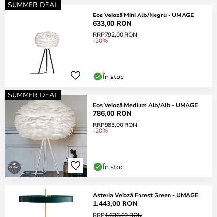
SUMMER DEAL
Eos Veioză Mini Alb/Negru - UMAGE
633,00 RON
RRP
792,00 RON
-20%
În stoc
SUMMER DEAL
Eos Veioză Medium Alb/Alb - UMAGE
786,00 RON
RRP
983,00 RON
-20%
În stoc
Asteria Veioză Forest Green - UMAGE
1.443,00 RON
RRP
1.636,00 RON