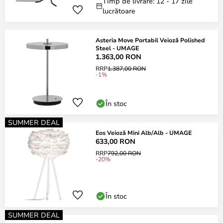
Timp de livrare: 12 - 17 zile
lucrătoare
Asteria Move Portabil Veioză Polished
Steel - UMAGE
1.363,00 RON
RRP
1.387,00 RON
-1%
În stoc
SUMMER DEAL
Eos Veioză Mini Alb/Alb - UMAGE
633,00 RON
RRP
792,00 RON
-20%
În stoc
SUMMER DEAL