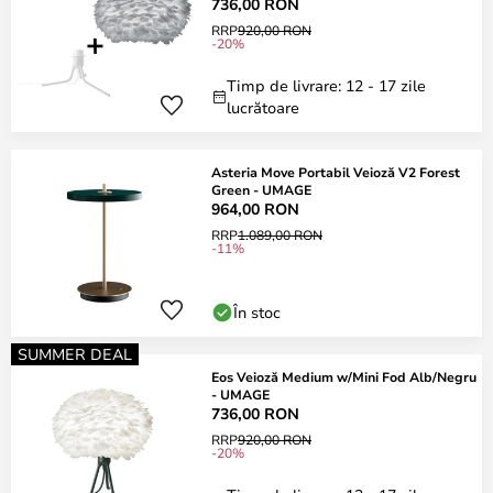
736,00 RON
RRP
920,00 RON
-20%
Timp de livrare: 12 - 17 zile
lucrătoare
Asteria Move Portabil Veioză V2 Forest
Green - UMAGE
964,00 RON
RRP
1.089,00 RON
-11%
În stoc
SUMMER DEAL
Eos Veioză Medium w/Mini Fod Alb/Negru
- UMAGE
736,00 RON
RRP
920,00 RON
-20%