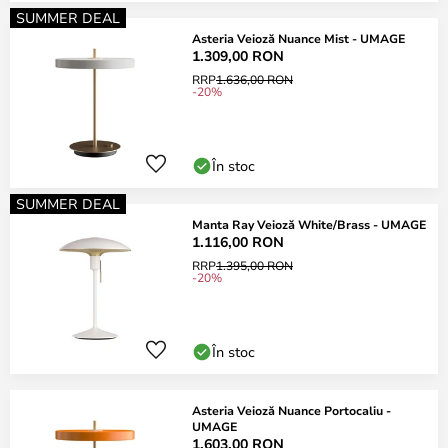
SUMMER DEAL
Asteria Veioză Nuance Mist - UMAGE
1.309,00 RON
RRP
1.636,00 RON
-20%
În stoc
SUMMER DEAL
Manta Ray Veioză White/Brass - UMAGE
1.116,00 RON
RRP
1.395,00 RON
-20%
În stoc
Asteria Veioză Nuance Portocaliu -
UMAGE
1.603,00 RON