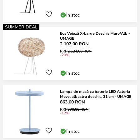
În stoc
SUMMER DEAL
Eos Veioză X-Large Deschis Maro/Alb -
UMAGE
2.107,00 RON
RRP
2.634,00 RON
-20%
În stoc
Lampa de masă cu baterie LED Asteria
Move, albastru deschis, 31 cm - UMAGE
863,00 RON
RRP
990,00 RON
-12%
În stoc