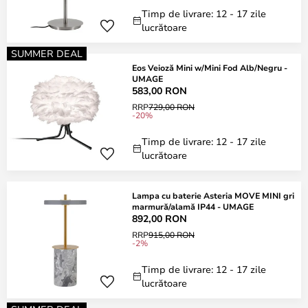
Timp de livrare: 12 - 17 zile
lucrătoare
SUMMER DEAL
Eos Veioză Mini w/Mini Fod Alb/Negru -
UMAGE
583,00 RON
RRP
729,00 RON
-20%
Timp de livrare: 12 - 17 zile
lucrătoare
Lampa cu baterie Asteria MOVE MINI gri
marmură/alamă IP44 - UMAGE
892,00 RON
RRP
915,00 RON
-2%
Timp de livrare: 12 - 17 zile
lucrătoare