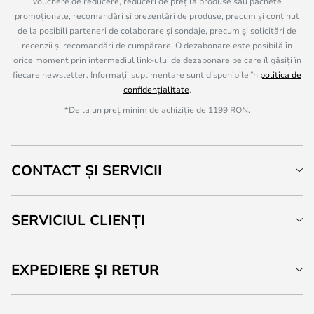
vouchere de reducere, reduceri de preț la produse sau pachete
promoționale, recomandări și prezentări de produse, precum și conținut
de la posibili parteneri de colaborare și sondaje, precum și solicitări de
recenzii și recomandări de cumpărare. O dezabonare este posibilă în
orice moment prin intermediul link-ului de dezabonare pe care îl găsiți în
fiecare newsletter. Informații suplimentare sunt disponibile în
politica de
confidențialitate
.
*De la un preț minim de achiziție de 1199 RON.
CONTACT ȘI SERVICII
SERVICIUL CLIENȚI
EXPEDIERE ȘI RETUR