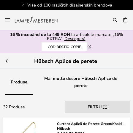
Više od 100 različitih dizajnerskih brendova
Mergeti
la
ARE
Continut
16 % începând de la 449 RON
la articolele marcate „16%
EXTRA”
Descoperă
COD:
BEST
COPIE
Hübsch Aplice de perete
Mai multe despre Hübsch Aplice de
Produse
perete
32 Produse
FILTRU
Current Aplică de Perete Green/Khaki -
Hübsch