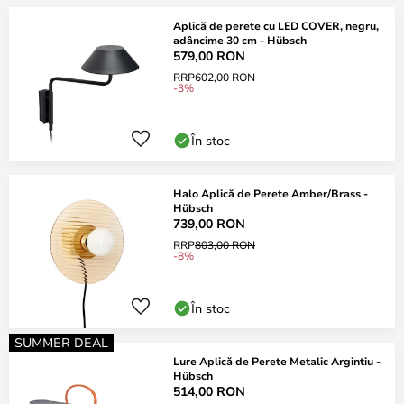
Aplică de perete cu LED COVER, negru,
adâncime 30 cm - Hübsch
579,00 RON
RRP
602,00 RON
-3%
În stoc
Halo Aplică de Perete Amber/Brass -
Hübsch
739,00 RON
RRP
803,00 RON
-8%
În stoc
SUMMER DEAL
Lure Aplică de Perete Metalic Argintiu -
Hübsch
514,00 RON