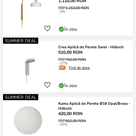
1.110,00 RON
RRP
1.153,00 RON
-3%
În stoc
SUMMER DEAL
Crea Aplică de Perete Sand - Hübsch
510,00 RON
RRP
702,00 RON
-27%
Fișă de date
În stoc
SUMMER DEAL
Kumu Aplică de Perete Ø18 Opal/Brass -
Hübsch
420,00 RON
RRP
652,00 RON
-35%