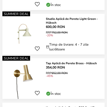
În stoc
SUMMER DEAL
Studio Aplică de Perete Light Green -
Hübsch
600,00 RON
RRP
752,00 RON
-20%
Timp de livrare: 4 - 7 zile
lucrătoare
SUMMER DEAL
Tap Aplică de Perete Brass - Hübsch
354,00 RON
RRP
652,00 RON
-45%
În stoc