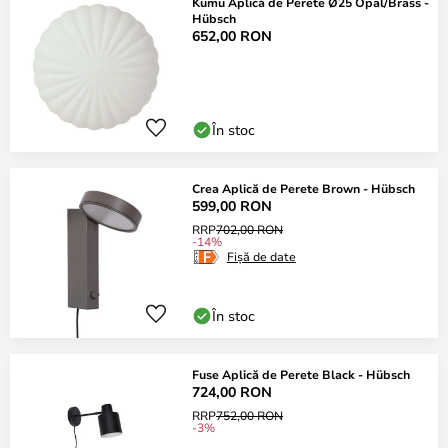
Kumu Aplică de Perete Ø25 Opal/Brass -
Hübsch
652,00 RON
În stoc
Crea Aplică de Perete Brown - Hübsch
599,00 RON
RRP
702,00 RON
-14%
Fișă de date
În stoc
Fuse Aplică de Perete Black - Hübsch
724,00 RON
RRP
752,00 RON
-3%