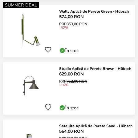
SUMMER DEAL
Wally Aplică de Perete Green - Hübsch
574,00 RON
RRP
853,00 RON
-32%
În stoc
Studio Aplică de Perete Brown - Hübsch
629,00 RON
RRP
752,00 RON
-16%
În stoc
Satellite Aplică de Perete Sand - Hübsch
564,00 RON