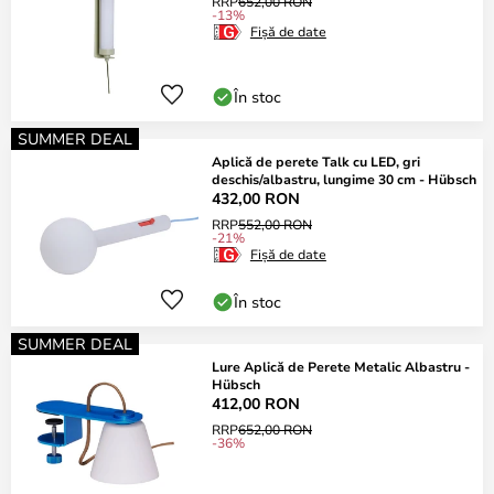
RRP
652,00 RON
-13%
Fișă de date
În stoc
SUMMER DEAL
Aplică de perete Talk cu LED, gri
deschis/albastru, lungime 30 cm - Hübsch
432,00 RON
RRP
552,00 RON
-21%
Fișă de date
În stoc
SUMMER DEAL
Lure Aplică de Perete Metalic Albastru -
Hübsch
412,00 RON
RRP
652,00 RON
-36%