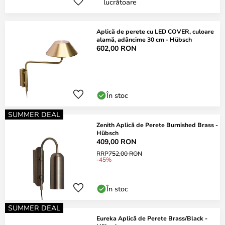
lucrătoare
Aplică de perete cu LED COVER, culoare
alamă, adâncime 30 cm - Hübsch
602,00 RON
În stoc
SUMMER DEAL
Zenith Aplică de Perete Burnished Brass -
Hübsch
409,00 RON
RRP
752,00 RON
-45%
În stoc
SUMMER DEAL
Eureka Aplică de Perete Brass/Black -