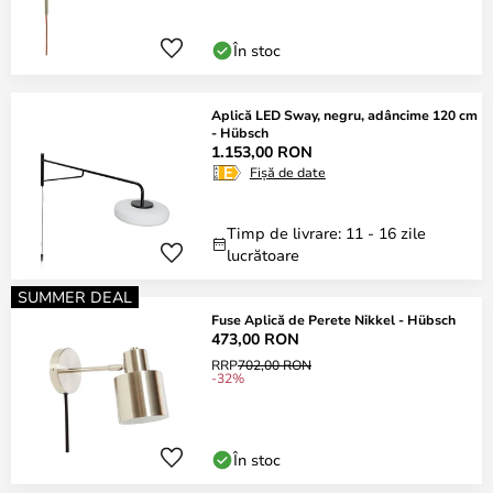
În stoc
Aplică LED Sway, negru, adâncime 120 cm
- Hübsch
1.153,00 RON
Fișă de date
Timp de livrare: 11 - 16 zile
lucrătoare
SUMMER DEAL
Fuse Aplică de Perete Nikkel - Hübsch
473,00 RON
RRP
702,00 RON
-32%
În stoc