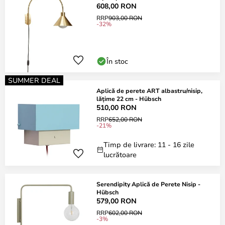
608,00 RON
RRP
903,00 RON
-32%
În stoc
SUMMER DEAL
Aplică de perete ART albastru/nisip,
lățime 22 cm - Hübsch
510,00 RON
RRP
652,00 RON
-21%
Timp de livrare: 11 - 16 zile
lucrătoare
Serendipity Aplică de Perete Nisip -
Hübsch
579,00 RON
RRP
602,00 RON
-3%