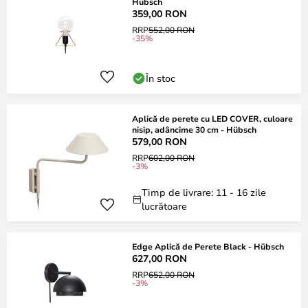
Hübsch
359,00 RON
RRP
552,00 RON
-35%
În stoc
Aplică de perete cu LED COVER, culoare
nisip, adâncime 30 cm - Hübsch
579,00 RON
RRP
602,00 RON
-3%
Timp de livrare: 11 - 16 zile
lucrătoare
Edge Aplică de Perete Black - Hübsch
627,00 RON
RRP
652,00 RON
-3%