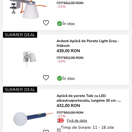
RRP
652,00 RON
-21%
În stoc
SUMMER DEAL
Ardent Aplică de Perete Light Grey -
Hübsch
439,00 RON
RRP
652,00 RON
-32%
În stoc
SUMMER DEAL
Aplică de perete Talk cu LED
albastru/portocaliu, lungime 30 cm -
Hübsch
432,00 RON
RRP
552,00 RON
-21%
Fișă de date
Timp de livrare: 11 - 16 zile