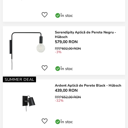
În stoc
Serendipity Aplică de Perete Negru -
Hübsch
579,00 RON
RRP
602,00 RON
-3%
În stoc
SUMMER DEAL
Ardent Aplică de Perete Black - Hübsch
439,00 RON
RRP
652,00 RON
-32%
În stoc