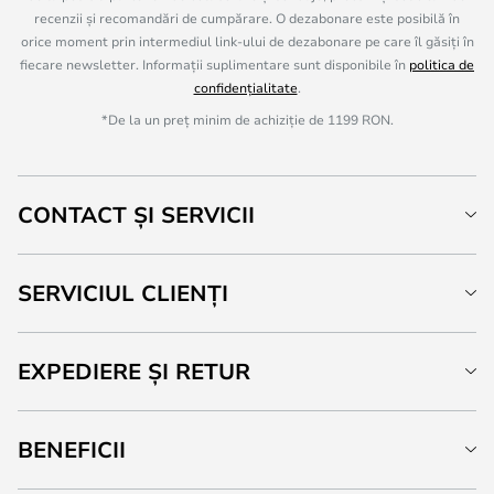
recenzii și recomandări de cumpărare. O dezabonare este posibilă în
orice moment prin intermediul link-ului de dezabonare pe care îl găsiți în
fiecare newsletter. Informații suplimentare sunt disponibile în
politica de
confidențialitate
.
*De la un preț minim de achiziție de 1199 RON.
CONTACT ȘI SERVICII
SERVICIUL CLIENȚI
EXPEDIERE ȘI RETUR
BENEFICII