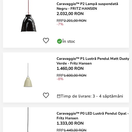
Caravaggio™ P2 Lampă suspendată
Negru - FRITZ HANSEN
2.032,00 RON
RRP
2.201,00 RON
-7%
În stoc
Caravaggio™ P1 Lustră Pendul Matt Dusty
Verde - Fritz Hansen
1.460,00 RON
RRP
1.600,00 RON
-8%
Timp de livrare: 3 - 4 săptămâni
Caravaggio™ P0 LED Lustră Pendul Opal -
Fritz Hansen
1.333,00 RON
RRP
1.449,00 RON