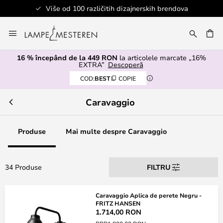
Više od 100 različitih dizajnerskih brendova
Mergeti
la
ARE
Continut
16 % începând de la 449 RON
la articolele marcate „16%
EXTRA”
Descoperă
COD:
BEST
COPIE
Caravaggio
Produse
Mai multe despre Caravaggio
34 Produse
FILTRU
Caravaggio Aplica de perete Negru -
FRITZ HANSEN
1.714,00 RON