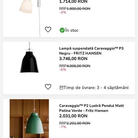
1.714,00 RON
RRP
1.800,00 RON
-4%
În stoc
Lampă suspendată Caravaggio™ P3
Negru - FRITZ HANSEN
3.746,00 RON
RRP
4.006,00 RON
-6%
Timp de livrare: 3 - 4 săptămâni
Caravaggio™ P2 Lustră Pendul Matt
Patina Verde - Fritz Hansen
2.031,00 RON
RRP
2.201,00 RON
-7%