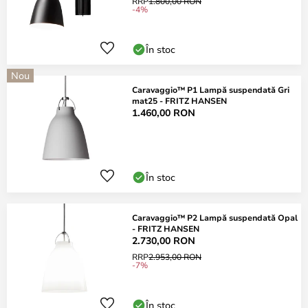
RRP
1.800,00 RON
-4%
În stoc
Nou
Caravaggio™ P1 Lampă suspendată Gri
mat25 - FRITZ HANSEN
1.460,00 RON
În stoc
Caravaggio™ P2 Lampă suspendată Opal
- FRITZ HANSEN
2.730,00 RON
RRP
2.953,00 RON
-7%
În stoc