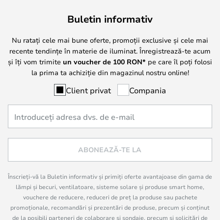
Buletin informativ
Nu ratați cele mai bune oferte, promoții exclusive și cele mai
recente tendințe în materie de iluminat. Înregistrează-te acum
și îți vom trimite
un voucher de
100
RON*
pe care îl poți folosi
la prima ta achiziție din magazinul nostru online!
Client privat
Compania
ABONEAZĂ-TE LA
Înscrieți-vă la Buletin informativ și primiți oferte avantajoase din gama de
lămpi și becuri, ventilatoare, sisteme solare și produse smart home,
vouchere de reducere, reduceri de preț la produse sau pachete
promoționale, recomandări și prezentări de produse, precum și conținut
de la posibili parteneri de colaborare și sondaje, precum și solicitări de