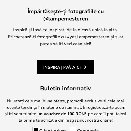
Împărtășește-ți fotografiile cu
@lampemesteren
Inspiră și lasă-te inspirat, de la o casă unică la alta.
Etichetează-ți fotografiile cu #yesLampemesteren și s-ar
putea să îți vezi casa aici!
INSPIRAȚI-VĂ AICI
Buletin informativ
Nu ratați cele mai bune oferte, promoții exclusive și cele mai
recente tendințe în materie de iluminat. Înregistrează-te acum
și îți vom trimite
un voucher de
100
RON*
pe care îl poți folosi
la prima ta achiziție din magazinul nostru online!
Client privat
Compania