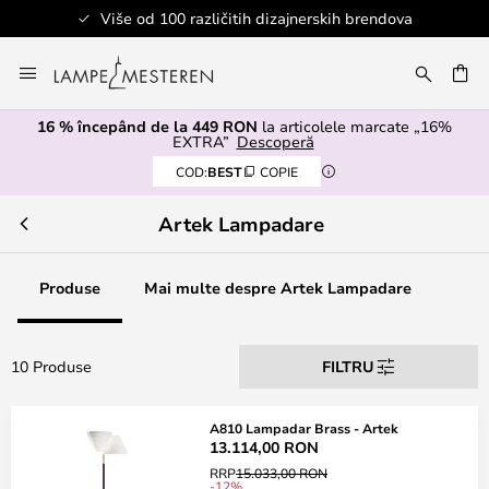
Više od 100 različitih dizajnerskih brendova
Mergeti
la
ARE
Continut
16 % începând de la 449 RON
la articolele marcate „16%
EXTRA”
Descoperă
COD:
BEST
COPIE
Artek Lampadare
Produse
Mai multe despre Artek Lampadare
10 Produse
FILTRU
A810 Lampadar Brass - Artek
13.114,00 RON
RRP
15.033,00 RON
-12%